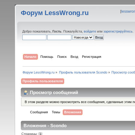
Форум LessWrong.ru
[
lesswro
Добро пожаловать,
Гость
. Пожалуйста,
войдите
или
зарегистрируйтесь
.
Начало
Помощь
Поиск
Вход
Регистрация
Форум LessWrong.ru
»
Профиль пользователя Scondo
»
Просмотр соо
Профиль пользователя
Просмотр сообщений
В этом разделе можно просмотреть все сообщения, сделанные этим п
Сообщения
Темы
Вложения
Вложения - Scondo
Страницы: [
1
]