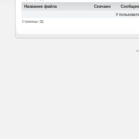
Название файла
Скачано
Сообщен
У пользовате
Страницы: [
1
]
SM