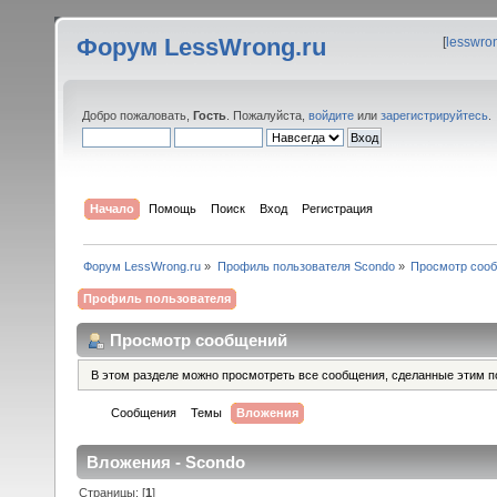
Форум LessWrong.ru
[
lesswro
Добро пожаловать,
Гость
. Пожалуйста,
войдите
или
зарегистрируйтесь
.
Начало
Помощь
Поиск
Вход
Регистрация
Форум LessWrong.ru
»
Профиль пользователя Scondo
»
Просмотр соо
Профиль пользователя
Просмотр сообщений
В этом разделе можно просмотреть все сообщения, сделанные этим п
Сообщения
Темы
Вложения
Вложения - Scondo
Страницы: [
1
]