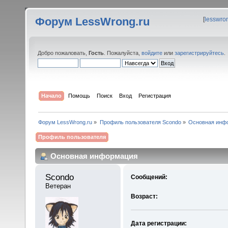
Форум LessWrong.ru
[
lesswro
Добро пожаловать,
Гость
. Пожалуйста,
войдите
или
зарегистрируйтесь
.
Начало
Помощь
Поиск
Вход
Регистрация
Форум LessWrong.ru
»
Профиль пользователя Scondo
»
Основная инф
Профиль пользователя
Основная информация
Scondo 
Сообщений:
Ветеран
Возраст:
Дата регистрации: