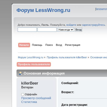
Форум LessWrong.ru
[
lesswro
Добро пожаловать,
Гость
. Пожалуйста,
войдите
или
зарегистрируйтесь
.
Начало
Помощь
Поиск
Вход
Регистрация
Форум LessWrong.ru
»
Профиль пользователя killerBeer
»
Основная ин
Профиль пользователя
Основная информация
killerBeer 
Сообщений:
Ветеран
Возраст:
Оффлайн
Просмотр сообщений
Статистика
Дата регистрации: