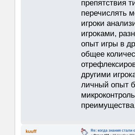
препятствия ти
перечислять м
игроки анализ
игроками, разн
опыт игры в дру
общее количес
отрефлексиро
другими игрок
личный опыт б
микроконтроль
преимущества,
Re: когда знания стали
kuuff