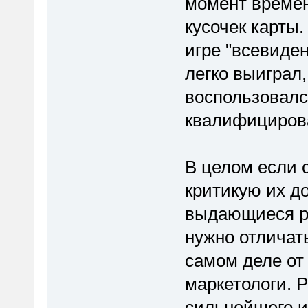
момент времен
кусочек карты.
игре "всевиден
легко выиграл
воспользовал
квалифицирова
В целом если 
критикую их до
выдающиеся ре
нужно отличат
самом деле от 
маркетологи. 
сильнейшего иг