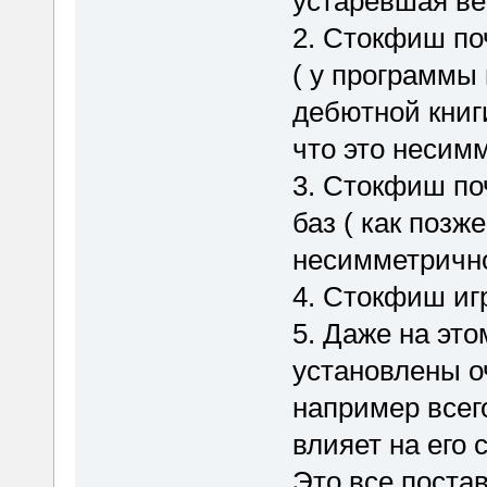
устаревшая ве
2. Стокфиш по
( у программы
дебютной книги
что это несим
3. Стокфиш п
баз ( как позж
несимметрично
4. Стокфиш иг
5. Даже на эт
установлены о
например всего
влияет на его с
Это все поста