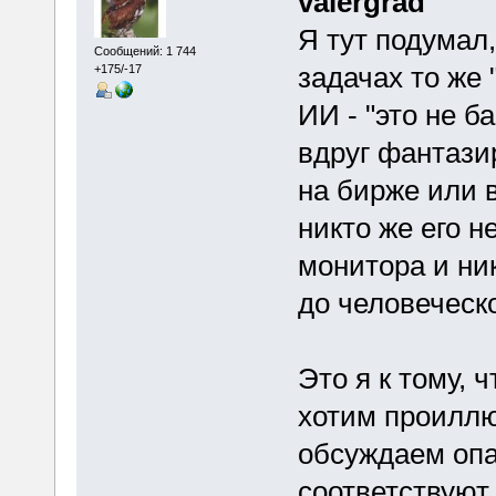
valergrad
Я тут подумал,
Сообщений: 1 744
задачах то же 
+175/-17
ИИ - "это не б
вдруг фантази
на бирже или 
никто же его н
монитора и ни
до человеческ
Это я к тому, 
хотим проиллю
обсуждаем опа
соответствуют