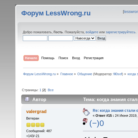
Форум LessWrong.ru
[
lesswro
Добро пожаловать,
Гость
. Пожалуйста,
войдите
или
зарегистрируйтесь
.
Начало
Помощь
Поиск
Вход
Регистрация
Форум LessWrong.ru
»
Главное
»
Общение
(Модератор:
fil0sof
) »
когда 
Страницы:
1
[
2
]
Все
Автор
Тема: когда знания стал
Re: когда знания стали
valergrad
«
Ответ #15 :
24 Июня 2019, 
Ветеран
(−)0
Сообщений: 487
+143/-21