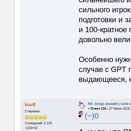
сильного игрок
подготовки и з
и 100-кратное
довольно вели
Особенно нужн
случае с GPT п
выдающееся, н
Re: когда знания стали
kuuff
«
Ответ #16 :
27 Июня 2019, 
Старожил
(−)0
Сообщений: 2 133
+220/-52