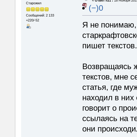
«
Ответ #21 :
18 Ноября 2019
Старожил
(−)0
Сообщений: 2 133
+220/-52
Я не понимаю,
старкрафтовск
пишет текстов.
Возвращаясь ж
текстов, мне с
статья, где му
находил в них 
говорит о про
ссылаясь на те
они происходи