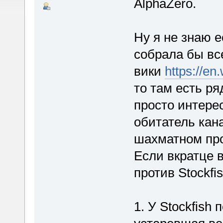
AlphaZero.
Ну я не знаю е
собрала бы вс
вики
https://en
то там есть ря
просто интере
обитатель кан
шахматном про
Если вкратце 
против Stockfis
1. У Stockfish