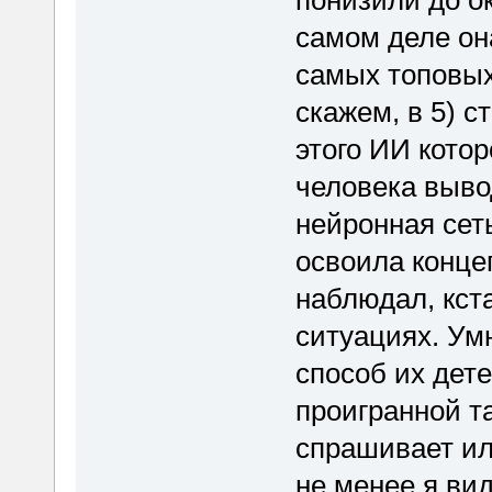
понизили до ок
самом деле он
самых топовых 
скажем, в 5) с
этого ИИ кото
человека выво
нейронная сеть
освоила конце
наблюдал, кст
ситуациях. Ум
способ их дет
проигранной та
спрашивает ил
не менее я ви