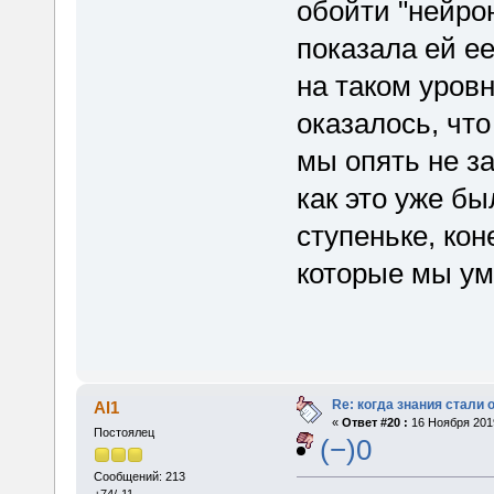
обойти "нейрон
показала ей ее
на таком уровн
оказалось, что
мы опять не з
как это уже бы
ступеньке, ко
которые мы ум
Re: когда знания стали
Al1
«
Ответ #20 :
16 Ноября 2019
Постоялец
(−)0
Сообщений: 213
+74/-11