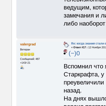
ведущим, кото
замечания и ли
либо наоборот
Re: когда знания стали
valergrad
«
Ответ #17 :
12 Ноября 2019
Ветеран
(−)0
Сообщений: 487
+143/-21
Вспомнил что 
Старкрафта, у 
преувеличили 
назад.
На днях вышло