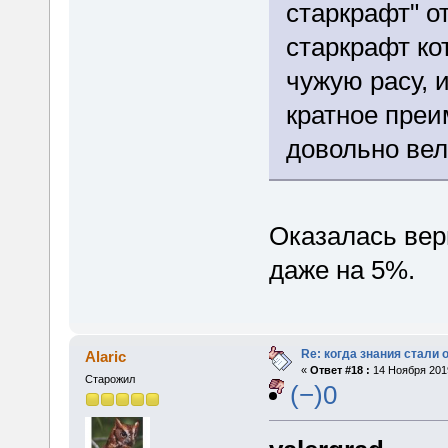
старкрафт" о
старкрафт ко
чужую расу, 
кратное преи
довольно вел
Оказалась верн
даже на 5%.
Re: когда знания стали
Alaric
«
Ответ #18 :
14 Ноября 2019
Старожил
(−)0