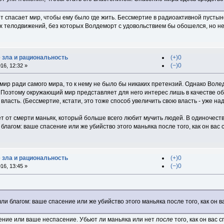
 спасает мир, чтобы ему было где жить. Бессмертие в радиоактивной пустын
 телодвижений, без которых Волдеморт с удовольствием бы обошелся, но не
е зла и рациональность
(+)0
(−)0
16, 12:32 »
ир ради самого мира, то к нему не было бы никаких претензий. Однако Волед
 Поэтому окружающий мир представляет для него интерес лишь в качестве об
власть. (Бессмертие, кстати, это тоже способ увеличить свою власть - уже на
ет от смерти маньяк, который больше всего любит мучить людей. В одиночеств
благом: ваше спасение или же убийство этого маньяка после того, как он вас 
е зла и рациональность
(+)0
(−)0
16, 13:45 »
ли благом: ваше спасение или же убийство этого маньяка после того, как он в
ение или ваше неспасение. Убьют ли маньяка или нет
после
того, как он вас 