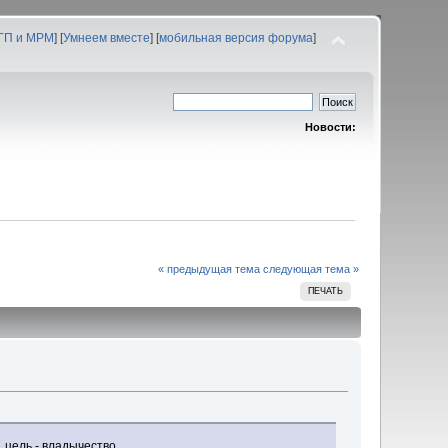
 ГП и МРМ
] [
Умнеем вместе
] [
мобильная версия форума
]
Новости:
« предыдущая тема
следующая тема »
ПЕЧАТЬ
 цель - владычество.