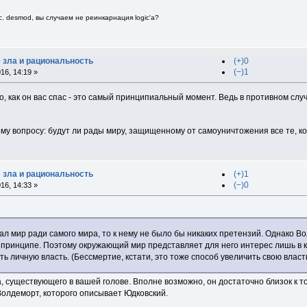
. desmod, вы случаем не реинкарнация logic'a?
е зла и рациональность
(+)0
(−)1
16, 14:19 »
о, как он вас спас - это самый принципиальный момент. Ведь в противном слу
му вопросу: будут ли рады миру, защищенному от самоуничтожения все те, к
е зла и рациональность
(+)1
(−)0
16, 14:33 »
л мир ради самого мира, то к нему не было бы никаких претензий. Однако Во
в принципе. Поэтому окружающий мир представляет для него интерес лишь в 
ть личную власть. (Бессмертие, кстати, это тоже способ увеличить свою власт
 существующего в вашей голове. Вполне возможно, он достаточно близок к то
Волдеморт, которого описывает Юдковский.