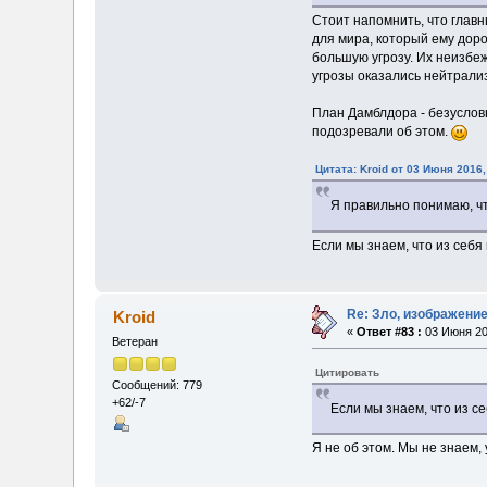
Стоит напомнить, что глав
для мира, который ему дор
большую угрозу. Их неизбеж
угрозы оказались нейтрали
План Дамблдора - безусловн
подозревали об этом.
Цитата: Kroid от 03 Июня 2016,
Я правильно понимаю, чт
Если мы знаем, что из себя
Re: Зло, изображени
Kroid
«
Ответ #83 :
03 Июня 20
Ветеран
Цитировать
Сообщений: 779
+62/-7
Если мы знаем, что из с
Я не об этом. Мы не знаем, 