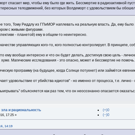
орт спасает мир, чтобы ему было где жить. Бессмертие в радиоактивной пус
нтересных телодвижений, без которых Волдеморт с удовольствием бы обошелс
ее того, Тому Риддлу из ГПиМОР наплевать на реальную власть. Да, ему было
ором с живыми фигурами.
спективе - планетой) ему в общем-то неинтересно.
 качестве управляющих кого-то, кого полностью контролирует. В принципе, соб
что ему вообще интересно и что он будет делать, достигнув свою цель - лично
хуже. Магические исследования - это опасно, может и бессмертие не помочь.
ическую программу (на будущее, когда Солнце потухнет) или займётся евген
чает удовольствие от убийства идиотов" - но именно от процесса, т.е. лично -
ыигрывать" объясняется как раз тем, что он неосознанно опасается оказатьс
е зла и рациональность
(+)0
(−)0
16, 17:25 »
6, 14:19