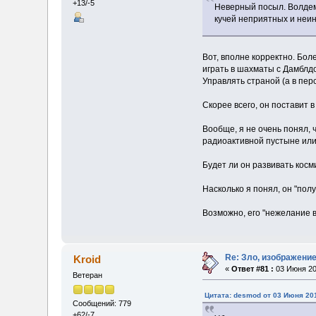
+13/-5
Неверный посыл. Волдем
кучей неприятных и неи
Вот, вполне корректно. Бол
играть в шахматы с Дамблд
Управлять страной (а в пер
Скорее всего, он поставит в
Вообще, я не очень понял, 
радиоактивной пустыне или 
Будет ли он развивать косм
Насколько я понял, он "полу
Возможно, его "нежелание в
Re: Зло, изображени
Kroid
«
Ответ #81 :
03 Июня 20
Ветеран
Цитата: desmod от 03 Июня 201
Сообщений: 779
+62/-7