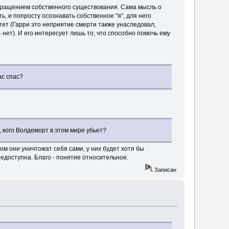
кращением собственного существования. Сама мысль о
ь, и попросту осознавать собственное "я", для него
тет (Гарри это неприятие смерти также унаследовал,
 нет). И его интересует лишь то, что способно помочь ему
ас спас?
 кого Волдеморт в этом мире убьет?
ром они уничтожат себя сами, у них будет хотя бы
едоступна. Благо - понятие относительное.
Записан