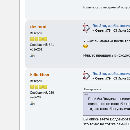
Извиняюсь за нескромный вопрос
Re: Зло, изображени
desmod
«
Ответ #78 :
03 Июня 20
Ветеран
Убьют ли маньяка после тог
Сообщений: 341
+31/-251
Или, возвращаясь к исходно
Re: Зло, изображени
killerBeer
«
Ответ #79 :
03 Июня 20
Ветеран
Цитировать
Сообщений: 259
+26/-28
Если бы Волдеморт спаса
самого, он не способен 
то, что способно увеличи
Вы описываете Волдеморта,
это точно не тот же самый 