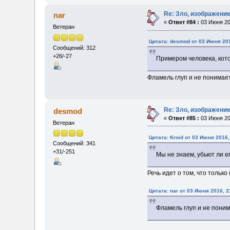
Re: Зло, изображени
nar
«
Ответ #84 :
03 Июня 20
Ветеран
Цитата: desmod от 03 Июня 201
Сообщений: 312
+26/-27
Примером человека, кото
Фламель глуп и не понимает
Re: Зло, изображени
desmod
«
Ответ #85 :
03 Июня 20
Ветеран
Цитата: Kroid от 03 Июня 2016,
Сообщений: 341
+31/-251
Мы не знаем, убьют ли ег
Речь идет о том, что тольк
Цитата: nar от 03 Июня 2016, 2
Фламель глуп и не поним