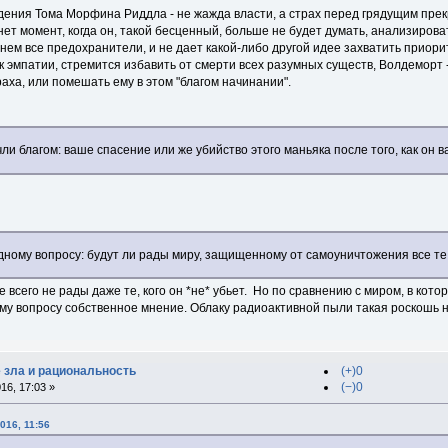
ния Тома Морфина Риддла - не жажда власти, а страх перед грядущим пре
нет момент, когда он, такой бесценный, больше не будет думать, анализироват
нем все предохранители, и не дает какой-либо другой идее захватить приори
 к эмпатии, стремится избавить от смерти всех разумных существ, Волдеморт -
раха, или помешать ему в этом "благом начинании".
ли благом: ваше спасение или же убийство этого маньяка после того, как он в
дному вопросу: будут ли рады миру, защищенному от самоуничтожения все те,
е всего не рады даже те, кого он *не* убьет. Но по сравнению с миром, в кото
му вопросу собственное мнение. Облаку радиоактивной пыли такая роскошь н
е зла и рациональность
(+)0
(−)0
16, 17:03 »
016, 11:56