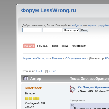
Форум LessWrong.ru
Добро пожаловать,
Гость
. Пожалуйста,
войдите
или
зарегистрируйте
Начало
Помощь
Поиск
Вход
Регистрация
Форум LessWrong.ru
»
Главное
»
Обсуждение книги
(Модератор:
fil
Страницы:
1
...
4
5
[
6
]
7
Все
Автор
Тема: Зло, изображен
Re: Зло, изображени
killerBeer
«
Ответ #75 :
03 Июня 201
Ветеран
Цитировать
Сообщений: 259
+26/-28
Волдеморт спасает мир о