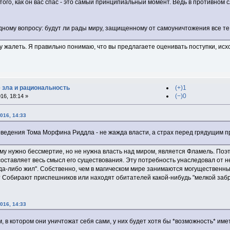
того, как он вас спас - это самый принципиальный момент. Ведь в противном 
дному вопросу: будут ли рады миру, защищенному от самоуничтожения все те,
у жалеть. Я правильно понимаю, что вы предлагаете оценивать поступки, исх
е зла и рациональность
(+)1
(−)0
16, 18:14 »
016, 14:33
едения Тома Морфина Риддла - не жажда власти, а страх перед грядущим п
у нужно бессмертие, но не нужна власть над миром, является Фламель. Поэто
оставляет весь смысл его существования. Эту потребность унаследовал от н
гда-либо жил". Собственно, чем в магическом мире занимаются могущественны
Собирают приспешников или находят обитателей какой-нибудь "мелкой забр
016, 14:33
, в котором они уничтожат себя сами, у них будет хотя бы *возможность* име