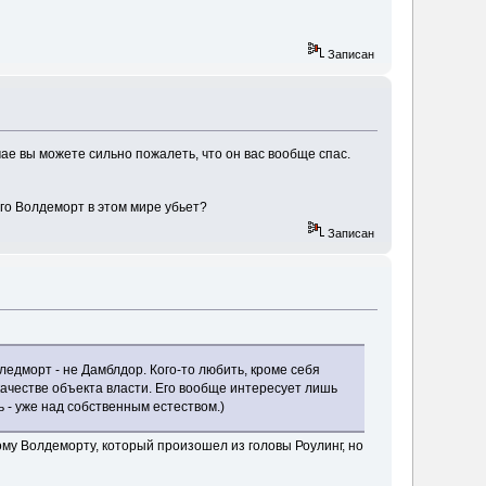
Записан
чае вы можете сильно пожалеть, что он вас вообще спас.
ого Волдеморт в этом мире убьет?
Записан
ледморт - не Дамблдор. Кого-то любить, кроме себя
качестве объекта власти. Его вообще интересует лишь
ь - уже над собственным естеством.)
му Волдеморту, который произошел из головы Роулинг, но