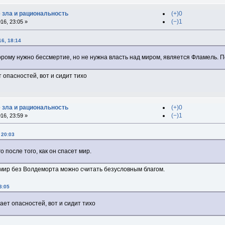
е зла и рациональность
(+)0
(−)1
16, 23:05 »
6, 18:14
рому нужно бессмертие, но не нужна власть над миром, является Фламель. По
 опасностей, вот и сидит тихо
е зла и рациональность
(+)0
(−)1
16, 23:59 »
 20:03
о после того, как он спасет мир.
о мир без Волдеморта можно считать безусловным благом.
3:05
ает опасностей, вот и сидит тихо