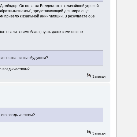
я Дамблдор. Он полагал Волдеморта величайшей угрозой
с обратным знаком", представляющий для мира еще
ом привело к взаимной аннигиляции. В результате обе
ствовали во имя блага, пусть даже сами они не
т известна лишь в будущем?
го владычеством?
Записан
д его владычеством?
Записан