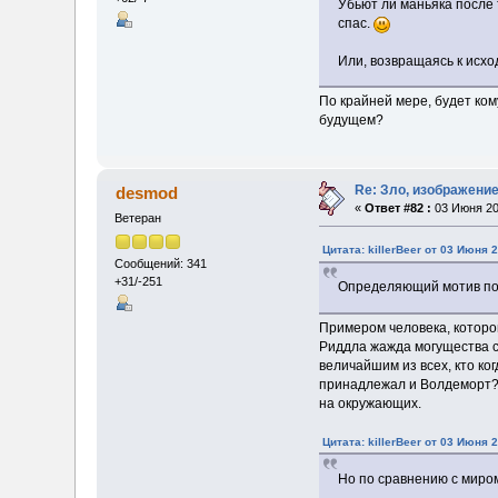
Убьют ли маньяка после 
спас.
Или, возвращаясь к исхо
По крайней мере, будет ком
будущем?
Re: Зло, изображени
desmod
«
Ответ #82 :
03 Июня 20
Ветеран
Цитата: killerBeer от 03 Июня 2
Сообщений: 341
+31/-251
Определяющий мотив пов
Примером человека, котором
Риддла жажда могущества с
величайшим из всех, кто ко
принадлежал и Волдеморт? 
на окружающих.
Цитата: killerBeer от 03 Июня 2
Но по сравнению с миром