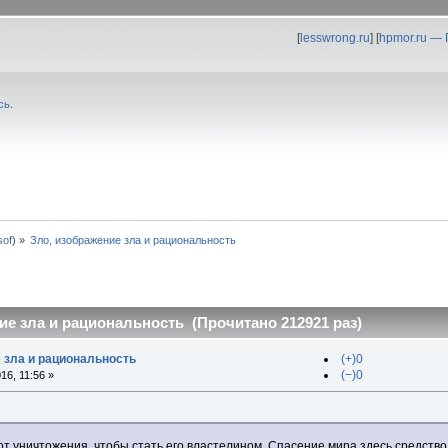
[
lesswrong.ru
] [
hpmor.ru —
сь
.
0sof
) »
Зло, изображение зла и рациональность
ие зла и рациональность (Прочитано 212921 раз)
е зла и рациональность
(+)0
(−)0
6, 11:56 »
т уничтожения, чтобы стать его властелином. Спасение мира здесь средство,