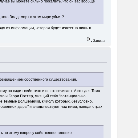
случае вы можете сильно пожалеть, что он вас вообще
 кого Волдеморт в этом мире убьет?
одя из информации, которая будет известна лишь в
Записан
рекращением собственного существования.
му он сидит себе тихо и не отсвечивает. А вот для Тома
его и Гарри Поттер, мнящий себя "потенциально
е Темные Волшебники, к числу которых, безусловно,
ошенной дыры" и владычествуют над ними, наводя страх
ть по этому вопросу собственное мнение.