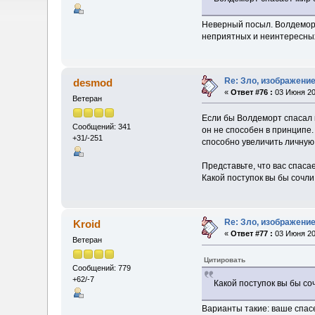
Неверный посыл. Волдеморт
неприятных и неинтересных
Re: Зло, изображени
desmod
«
Ответ #76 :
03 Июня 20
Ветеран
Если бы Волдеморт спасал м
Сообщений: 341
он не способен в принципе.
+31/-251
способно увеличить личную 
Представьте, что вас спаса
Какой поступок вы бы сочли 
Re: Зло, изображени
Kroid
«
Ответ #77 :
03 Июня 20
Ветеран
Цитировать
Сообщений: 779
+62/-7
Какой поступок вы бы соч
Варианты такие: ваше спас