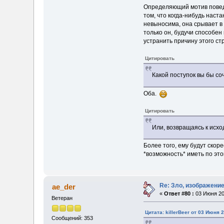
Определяющий мотив поведе
том, что когда-нибудь наста
невыносима, она срывает в 
только он, будучи способен
устранить причину этого ст
Цитировать
Какой поступок вы бы соч
Оба.
Цитировать
Или, возвращаясь к исхо
Более того, ему будут скоре
*возможность* иметь по это
Re: Зло, изображени
ae_der
«
Ответ #80 :
03 Июня 20
Ветеран
Цитата: killerBeer от 03 Июня 2
Сообщений: 353