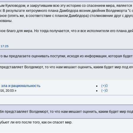
ным Кукловодом, и закрутившим всю эту историю со спасением мира, являетс
ог. В результате хитроумного плана Дамблдора возник двойник Волдеморта "
ное (опять же, в соответствие с планом Дамблдора) столкновение друг с друг
зованы.
ое благо для мира. Но тогда получается, что и все исполнители его плана дей
 17:25
о вы предлагаете оценивать поступки, исходя из информации, которая буде
 представляет Волдеморт, то что нам мешает оценить, каким будет мир под е
е зла и рациональность
(+)0
(−)0
16, 20:03 »
ебя представляет Волдеморт, то что нам мешает оценить, каким будет мир по
убьют ли его после того, как он спасет мир.