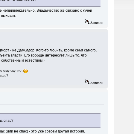
е непривлекательно. Владычество же связано с кучей
 выходит.
Записан
морт - не Дамблдор. Кого-то любить, кроме себя самого,
ъекта власти. Его вообще интересует лишь то, что
д собственным естеством.)
е ему скучно.
спас?
Записан
ас спас?
спас (или не спас) - это уже совсем другая история.