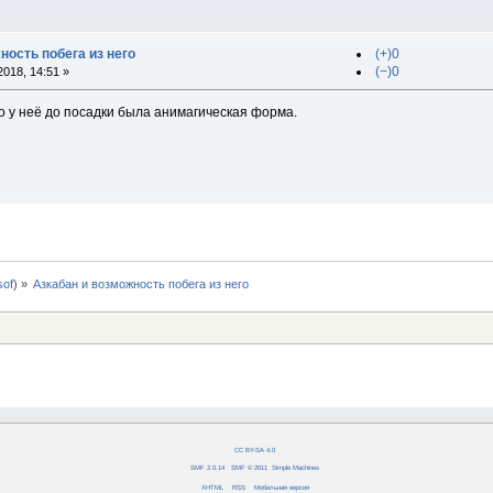
ность побега из него
(+)0
(−)0
018, 14:51 »
о у неё до посадки была анимагическая форма.
0sof
) »
Азкабан и возможность побега из него
CC BY-SA 4.0
SMF 2.0.14
|
SMF © 2011
,
Simple Machines
XHTML
RSS
Мобильная версия