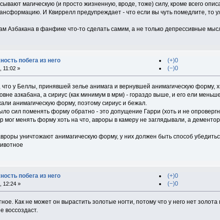
ают магическую (и просто жизненную, вроде, тоже) силу, кроме всего описа
ансформацию. И Квиррелл предупреждает - что если вы чуть помедлите, то у
м Азбакана в фанфике что-то сделать самим, а не только депрессивные мысл
ность побега из него
(+)0
(−)0
 11:02 »
 что у Беллы, принявшей зелье анимага и вернувшей анимагическую форму, х
вне азкабана, а сириус (как минимум в мрм) - гораздо выше, и его ели меньше
жали анимагическую форму, поэтому сириус и бежал.
было сил поменять форму обратно - это допущение Гарри (хоть и не опроверг
р мог менять форму хоть на что, авроры в камеру не заглядывали, а дементоры
 авроры уничтожают анимагическую форму, у них должен быть способ убедить
животное
ность побега из него
(+)0
(−)0
 12:24 »
ое. Как не может он вырастить золотые ногти, потому что у него нет золота 
е воссоздаст.