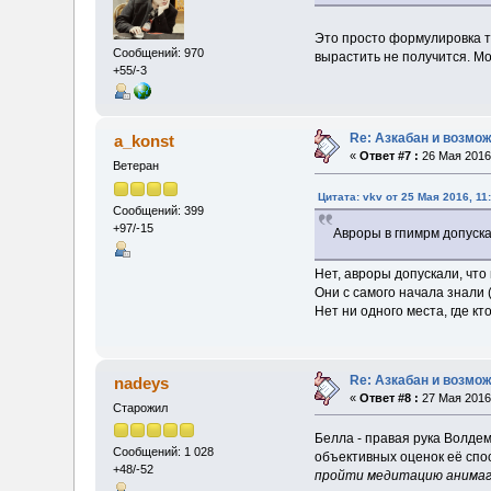
Это просто формулировка та
Сообщений: 970
вырастить не получится. Мог
+55/-3
Re: Азкабан и возмож
a_konst
«
Ответ #7 :
26 Мая 2016,
Ветеран
Цитата: vkv от 25 Мая 2016, 11
Сообщений: 399
+97/-15
Авроры в гпимрм допуска
Нет, авроры допускали, что
Они с самого начала знали (
Нет ни одного места, где к
Re: Азкабан и возмож
nadeys
«
Ответ #8 :
27 Мая 2016,
Старожил
Белла - правая рука Волде
Сообщений: 1 028
объективных оценок её спо
+48/-52
пройти медитацию анимага