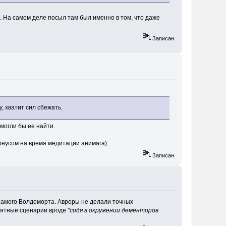
ь. На самом деле посыл там был именно в том, что даже
Записан
, хватит сил сбежать.
могли бы ее найти.
ронусом на время медитации анимага).
Записан
 самого Волдеморта. Авроры не делали точных
оятные сценарии вроде
"сидя в окружении дементоров