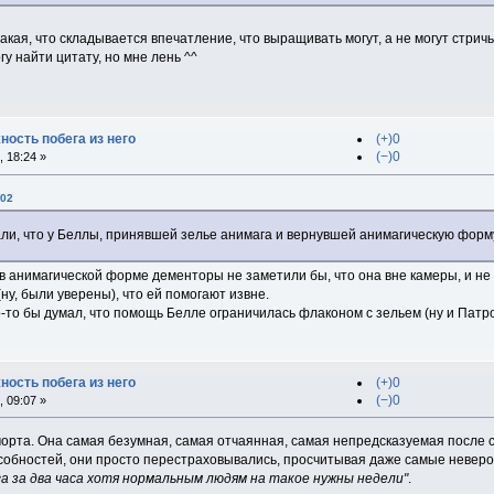
кая, что складывается впечатление, что выращивать могут, а не могут стрич
у найти цитату, но мне лень ^^
ность побега из него
(+)0
(−)0
 18:24 »
:02
ли, что у Беллы, принявшей зелье анимага и вернувшей анимагическую форму
 в анимагической форме дементоры не заметили бы, что она вне камеры, и не 
ну, были уверены), что ей помогают извне.
то-то бы думал, что помощь Белле ограничилась флаконом с зельем (ну и Пат
ность побега из него
(+)0
(−)0
 09:07 »
морта. Она самая безумная, самая отчаянная, самая непредсказуемая после
собностей, они просто перестраховывались, просчитывая даже самые невер
 за два часа хотя нормальным людям на такое нужны недели"
.