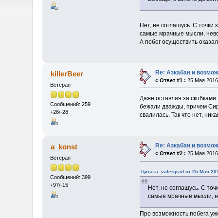
Нет, не соглашусь. С точки
самые мрачные мысли, невоз
А побег осуществить оказал
Re: Азкабан и возмож
killerBeer
«
Ответ #1 :
25 Мая 2016,
Ветеран
Даже оставляя за скобками 
Сообщений: 259
бежали дважды, причем Сири
+26/-28
свалилась. Так что нет, ника
Re: Азкабан и возмож
a_konst
«
Ответ #2 :
25 Мая 2016,
Ветеран
Цитата: valergrad от 25 Мая 20
Сообщений: 399
+97/-15
Нет, не соглашусь. С то
самые мрачные мысли, не
Про возможность побега уже