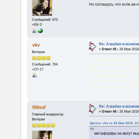
Но соглашусь, что если уж
Сообщений: 970
+55/-3
Re: Азкабан и возмож
vkv
«
Ответ #5 :
26 Мая 2016,
Ветеран
быстрое гугление показало:
Сообщений: 704
в теле человека 10 мг золот
+27/-17
метафорфы не могут выращи
клетки кошки/собаки ничем
Хотя да, в мрм не подтверж
впрочем, это все оффтопик.
Re: Азкабан и возмож
fil0sof
«
Ответ #6 :
26 Мая 2016,
Главный модератор
Ветеран
Цитата: vkv от 26 Мая 2016, 13
метафорфы не могут выр