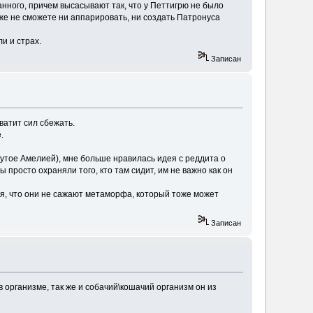
нного, причем высасывают так, что у Петтигрю не было
же не сможете ни аппарировать, ни создать Патронуса
и и страх.
Записан
ватит сил сбежать.
.
нутое Амелией), мне больше нравилась идея с реддита о
 просто охраняли того, кто там сидит, им не важно как он
ся, что они не сажают метаморфа, который тоже может
Записан
в организме, так же и собачий\кошачий организм он из