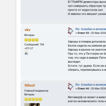
В ГПиМРМ дементоры высасыв
сил совершить обратную тр
просто от недостатка сил.
И именно это мешает узника
Re: Азкабан и возмож
vkv
«
Ответ #3 :
25 Мая 2016,
Ветеран
Авроры в гпимрм допускали,
Сообщений: 704
Белла сидела на нижнем уро
+27/-17
Авроры в каноне не уничто
Про то, что у Петтигрю не 
том, что сидя в камере Пите
выглядит.
Кстати, тут дырка. Если уж
сбежать, перекинувшись в 
Re: Азкабан и возмож
fil0sof
«
Ответ #4 :
26 Мая 2016,
Главный модератор
Ветеран
Метаморф не может в животн
клеток человеческого тела н