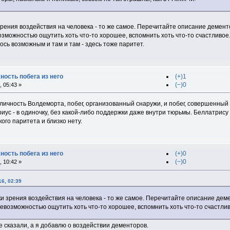
 зрения воздействия на человека - то же самое. Перечитайте описание демент
можностью ощутить хоть что-то хорошее, вспомнить хоть что-то счастливое. 
ось возможным и там и там - здесь тоже паритет.
ность побега из него
(+)1
(−)0
 05:43 »
личность Волдеморта, побег, организованный снаружи, и побег, совершенный и
ус - в одиночку, без какой-либо поддержки даже внутри тюрьмы. Беллатрису
кого паритета и близко нету.
ность побега из него
(+)0
(−)0
 10:42 »
16, 02:39
чки зрения воздействия на человека - то же самое. Перечитайте описание дем
возможностью ощутить хоть что-то хорошее, вспомнить хоть что-то счастливо
 сказали, а я добавлю о воздействии дементоров.