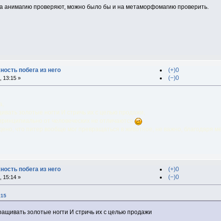
 на анимагию проверяют, можно было бы и на метаморфомагию проверить.
ность побега из него
(+)0
(−)0
 13:15 »
а,
вать золотые ногти И стричь их с целью продажи,
 принципиально от человеческих не отличаются
.
дено, что питер вообще мог превращаться в животное, не важно, благодаря 
ность побега из него
(+)0
(−)0
 15:14 »
:15
ащивать золотые ногти И стричь их с целью продажи