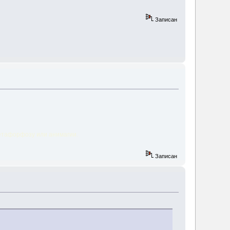
Записан
метафорфозу или анимагии.
Записан