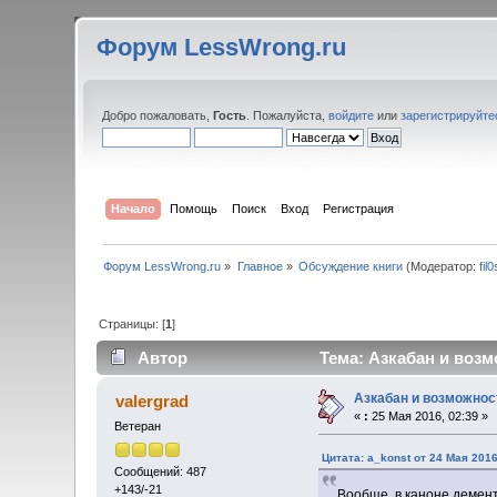
Форум LessWrong.ru
Добро пожаловать,
Гость
. Пожалуйста,
войдите
или
зарегистрируйте
Начало
Помощь
Поиск
Вход
Регистрация
Форум LessWrong.ru
»
Главное
»
Обсуждение книги
(Модератор:
fil
Страницы: [
1
]
Автор
Тема: Азкабан и возм
Азкабан и возможност
valergrad
«
:
25 Мая 2016, 02:39 »
Ветеран
Цитата: a_konst от 24 Мая 2016
Сообщений: 487
+143/-21
Вообще, в каноне демент