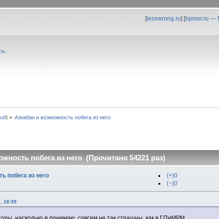
[
lesswrong.ru
] [
hpmor.ru —
сь
.
0sof
) »
Азкабан и возможность побега из него
ожность побега из него (Прочитано 54221 раз)
ь побега из него
(+)0
(−)0
, 18:39
оры, насколько я понимаю, совсем не так страшны, как в ГПиМРМ.