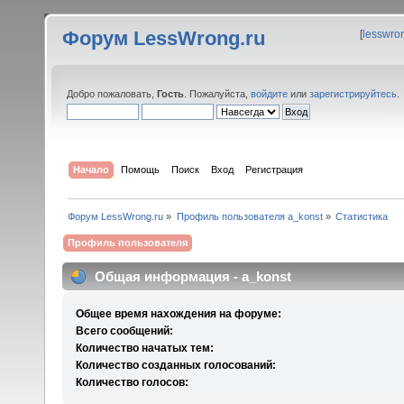
Форум LessWrong.ru
[
lesswro
Добро пожаловать,
Гость
. Пожалуйста,
войдите
или
зарегистрируйтесь
.
Начало
Помощь
Поиск
Вход
Регистрация
Форум LessWrong.ru
»
Профиль пользователя a_konst
»
Статистика
Профиль пользователя
Общая информация - a_konst
Общее время нахождения на форуме:
Всего сообщений:
Количество начатых тем:
Количество созданных голосований:
Количество голосов: