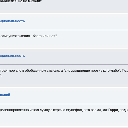
обошелся, но не выходит.
рациональность
 самоуничтожения - благо или нет?
рациональность
страктное зло в обобщенном смысле, а "злоумышление против кого-либо". Т.е
".
инаний
) целенаправленно искал лучшую версию ступефая, в то время, как Гарри, по