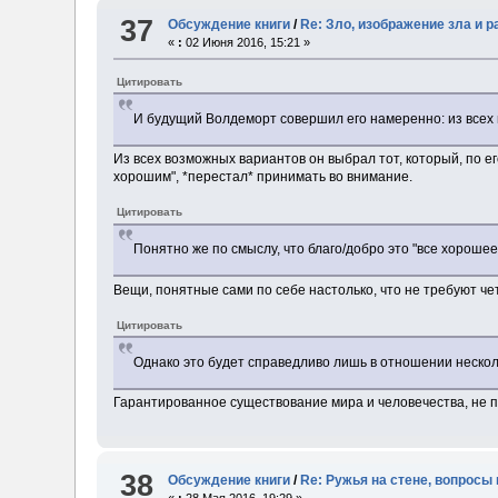
37
Обсуждение книги
/
Re: Зло, изображение зла и 
«
:
02 Июня 2016, 15:21 »
Цитировать
И будущий Волдеморт совершил его намеренно: из всех
Из всех возможных вариантов он выбрал тот, который, по е
хорошим", *перестал* принимать во внимание.
Цитировать
Понятно же по смыслу, что благо/добро это "все хорошее",
Вещи, понятные сами по себе настолько, что не требуют ч
Цитировать
Однако это будет справедливо лишь в отношении несколь
Гарантированное существование мира и человечества, не п
38
Обсуждение книги
/
Re: Ружья на стене, вопросы 
«
:
28 Мая 2016, 19:29 »