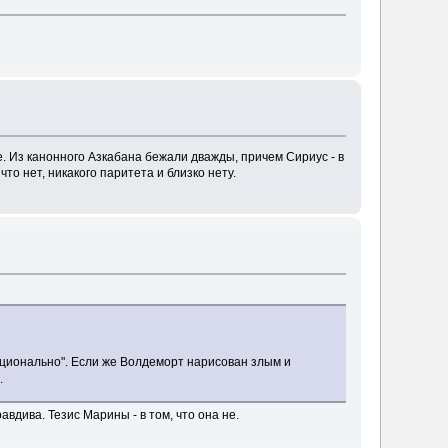
е. Из канонного Азкабана бежали дважды, причем Сириус - в
то нет, никакого паритета и близко нету.
рационально". Если же Волдеморт нарисован злым и
.
вдива. Тезис Марины - в том, что она не.