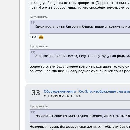
либо другой идее захватить приоритет (Гарри это неприяти
нет). И его интересует лишь то, что способно помочь ему у
Цитировать
Какой поступок вы бы сочли благом: ваше спасение или же
Оба.
Цитировать
Или, возвращаясь к исходному вопросу: будут ли рады м
Более того, ему будут скорее всего не рады даже те, кого о
собственное мнение. Облаку радиоактивной пыли такая рос
33
Обсуждение книги
/
Re: Зло, изображение зла и 
«
:
03 Июня 2016, 11:56 »
Цитировать
Волдеморт спасает мир от уничтожения, чтобы стать его
Неверный посыл. Волдеморт спасает мир, чтобы ему было г