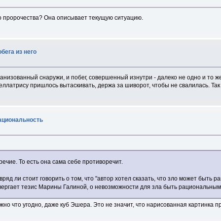
о пророчества? Она описывает текущую ситуацию.
бега из него
ганизованный снаружи, и побег, совершенный изнутри - далеко не одно и то ж
ллатрису пришлось вытаскивать, держа за шиворот, чтобы не свалилась. Так ч
рациональность
речие. То есть она сама себе противоречит.
яд ли стоит говорить о том, что "автор хотел сказать, что зло может быть 
вергает тезис Марины Галиной, о невозможности для зла быть рациональным
но что угодно, даже куб Эшера. Это не значит, что нарисованная картинка пра