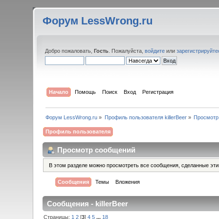
Форум LessWrong.ru
Добро пожаловать,
Гость
. Пожалуйста,
войдите
или
зарегистрируйте
Начало
Помощь
Поиск
Вход
Регистрация
Форум LessWrong.ru
»
Профиль пользователя killerBeer
»
Просмотр
Профиль пользователя
Просмотр сообщений
В этом разделе можно просмотреть все сообщения, сделанные эт
Сообщения
Темы
Вложения
Сообщения - killerBeer
Страницы:
1
2
[
3
]
4
5
...
18