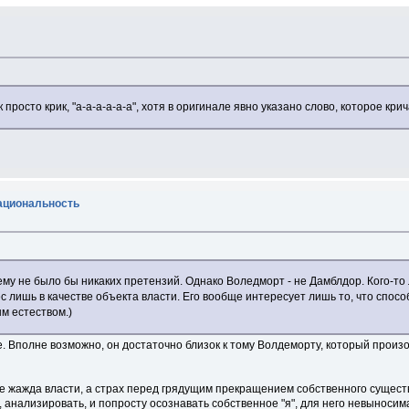
осто крик, "а-а-а-а-а-а", хотя в оригинале явно указано слово, которое крич
рациональность
му не было бы никаких претензий. Однако Воледморт - не Дамблдор. Кого-то 
лишь в качестве объекта власти. Его вообще интересует лишь то, что способн
м естеством.)
Вполне возможно, он достаточно близок к тому Волдеморту, который произош
жажда власти, а страх перед грядущим прекращением собственного существо
, анализировать, и попросту осознавать собственное "я", для него невыносима