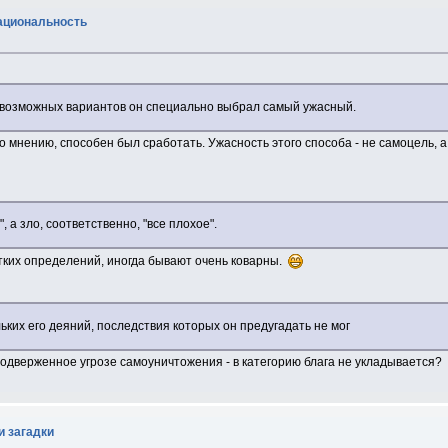
рациональность
 возможных вариантов он специально выбрал самый ужасный.
го мнению, способен был сработать. Ужасность этого способа - не самоцель, 
 а зло, соответственно, "все плохое".
етких определений, иногда бывают очень коварны.
ких его деяний, последствия которых он предугадать не мог
одверженное угрозе самоуничтожения - в категорию блага не укладывается?
и загадки