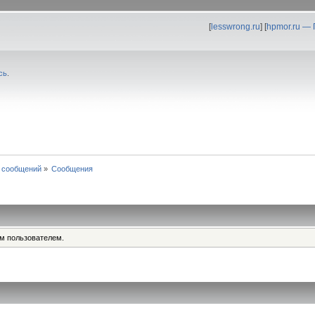
[
lesswrong.ru
] [
hpmor.ru —
сь
.
 сообщений
»
Сообщения
им пользователем.