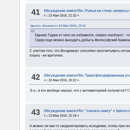
41
Обсуждение книги
/
Re: Ружья на стене, вопросы 
«
:
23 Мая 2016, 21:32 »
Цитата: desmod от 23 Мая 2016, 15:11
Однако Гарри от него не избавился, скорее наоборот - 
Гарри еще можно вынудить добыть Философский Камень,
С учетом того, что Волдеморт способен просчитывать ситуац
плана - не критично.
42
Обсуждение книги
/
Re: Трансфигурированная ат
«
:
20 Мая 2016, 20:22 »
Э-э-, а кто вообще сказал, что с антиматерией получится? Г
43
Обсуждение книги
/
Re: "скачать книгу" с hpmor.r
«
:
13 Мая 2016, 22:18 »
А можно ли как-то скорректировать исходники, чтобы при ге