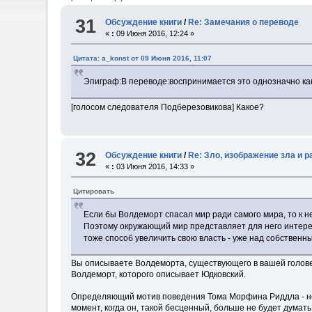
31
Обсуждение книги
/
Re: Замечания о переводе
«
:
09 Июня 2016, 12:24 »
Цитата: a_konst от 09 Июня 2016, 11:07
Эпиграф:В переводе:воспринимается это однозначно как пр
[голосом следователя Подберезовикова] Какое?
32
Обсуждение книги
/
Re: Зло, изображение зла и 
«
:
03 Июня 2016, 14:33 »
Цитировать
Если бы Волдеморт спасал мир ради самого мира, то к не
Поэтому окружающий мир представляет для него интерес 
тоже способ увеличить свою власть - уже над собственны
Вы описываете Волдеморта, существующего в вашей голове. 
Волдеморт, которого описывает Юдковский.
Определяющий мотив поведения Тома Морфина Риддла - не 
момент, когда он, такой бесценный, больше не будет думать