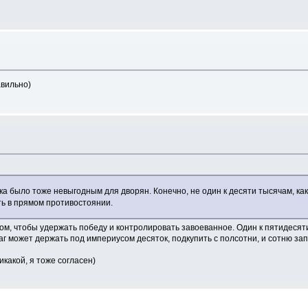
авильно)
 было тоже невыгодным для дворян. Конечно, не один к десяти тысячам, как м
ть в прямом противостоянии.
 в том, чтобы удержать победу и контролировать завоеванное. Один к пятидес
маг может держать под империусом десяток, подкупить с полсотни, и сотню за
икакой, я тоже согласен)