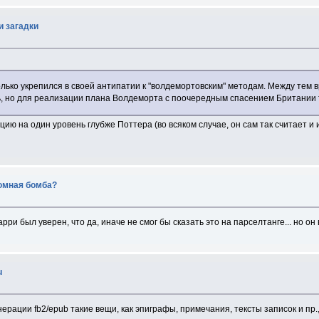
и загадки
только укрепился в своей антипатии к "волдемортовским" методам. Между тем 
 но для реализации плана Волдеморта с поочередным спасением Британии т
ию на один уровень глубже Поттера (во всяком случае, он сам так считает и 
омная бомба?
арри был уверен, что да, иначе не смог бы сказать это на парселтанге... но о
u
нерации fb2/epub такие вещи, как эпиграфы, примечания, тексты записок и пр