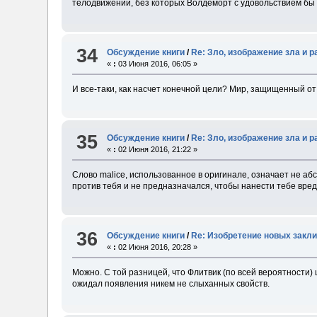
телодвижений, без которых Волдеморт с удовольствием бы 
34
Обсуждение книги
/
Re: Зло, изображение зла и 
«
:
03 Июня 2016, 06:05 »
И все-таки, как насчет конечной цели? Мир, защищенный от
35
Обсуждение книги
/
Re: Зло, изображение зла и 
«
:
02 Июня 2016, 21:22 »
Слово malice, использованное в оригинале, означает не аб
против тебя и не предназначался, чтобы нанести тебе вред
36
Обсуждение книги
/
Re: Изобретение новых закл
«
:
02 Июня 2016, 20:28 »
Можно. С той разницей, что Флитвик (по всей вероятности
ожидал появления никем не слыханных свойств.