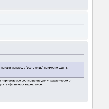
агов и магглов, а "всего лишь" примерно один к
яти - приемлемое соотношение для управленческого
пугать - физически нереальное.