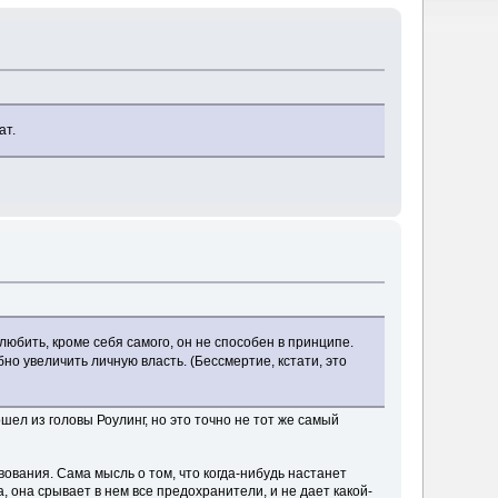
ат.
любить, кроме себя самого, он не способен в принципе.
о увеличить личную власть. (Бессмертие, кстати, это
ел из головы Роулинг, но это точно не тот же самый
вания. Сама мысль о том, что когда-нибудь настанет
, она срывает в нем все предохранители, и не дает какой-