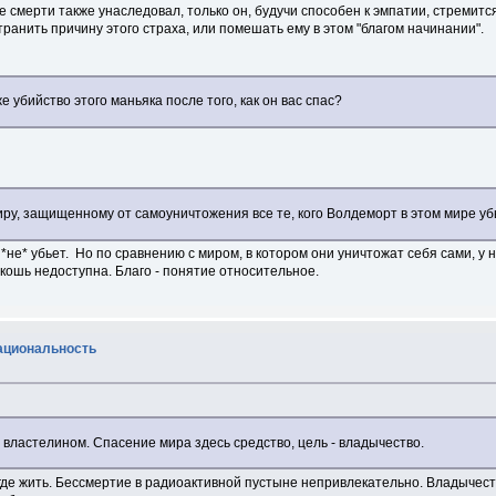
е смерти также унаследовал, только он, будучи способен к эмпатии, стремитс
странить причину этого страха, или помешать ему в этом "благом начинании".
 убийство этого маньяка после того, как он вас спас?
иру, защищенному от самоуничтожения все те, кого Волдеморт в этом мире уб
н *не* убьет. Но по сравнению с миром, в котором они уничтожат себя сами, у
кошь недоступна. Благо - понятие относительное.
рациональность
 властелином. Спасение мира здесь средство, цель - владычество.
де жить. Бессмертие в радиоактивной пустыне непривлекательно. Владычест