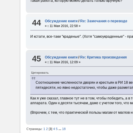
такая работа, которую можно делать только вручную?
44
Обсуждение книги
/
Re: Замечания о переводе
«
:
11 Мая 2016, 22:58 »
И кстати, все-таки "краденые". (Хотя "самоукраденные" - пр
45
Обсуждение книги
/
Re: Критика произведения
«
:
11 Мая 2016, 12:09 »
Цитировать
Соотношение численности дворян и крестьян в РИ 18 века
пятидесяти, но явно недостаточно, чтобы даже размета
Как я уже сказал, главное тут не в том, чтобы победить, а
аппарата. Один к десяти тысячам, даже с учетом того, что 
(Впрочем, с тем, что практической пользы магам от маглов н
Страницы:
1
2
[
3
]
4
5
...
18