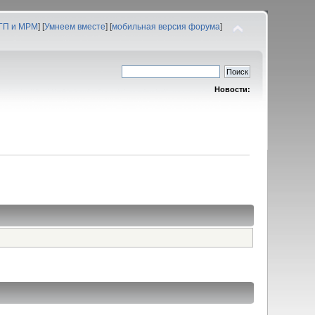
 ГП и МРМ
] [
Умнеем вместе
] [
мобильная версия форума
]
Новости: