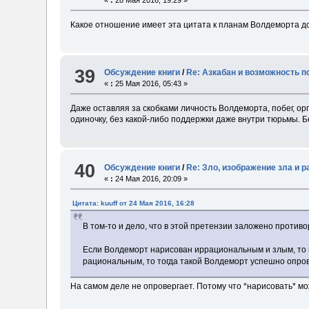
Какое отношение имеет эта цитата к планам Волдеморта д
39
Обсуждение книги
/
Re: Азкабан и возможность по
«
:
25 Мая 2016, 05:43 »
Даже оставляя за скобками личность Волдеморта, побег, ор
одиночку, без какой-либо поддержки даже внутри тюрьмы. Бе
40
Обсуждение книги
/
Re: Зло, изображение зла и 
«
:
24 Мая 2016, 20:09 »
Цитата: kuuff от 24 Мая 2016, 16:28
В том-то и дело, что в этой претензии заложено противо
Если Волдеморт нарисован иррациональным и злым, то вр
рациональным, то тогда такой Волдеморт успешно опро
На самом деле не опровергает. Потому что *нарисовать* мож