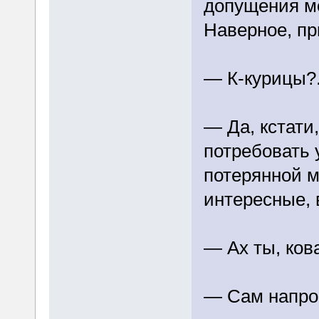
допущения мо
Наверное, пр
— К-курицы?.
— Да, кстати
потребовать 
потерянной м
интересные, 
— Ах ты, ков
— Сам напрос