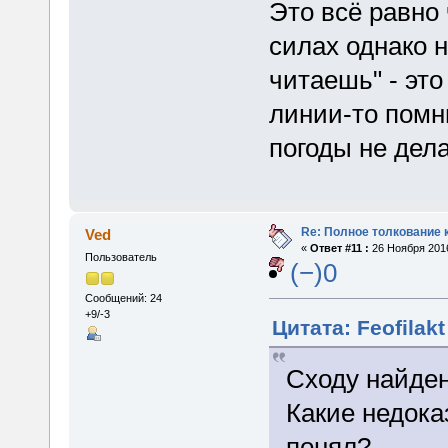
Это всё равно 
силах однако н
читаешь" - эт
линии-то помн
погоды не дела
Re: Полное толкование 
Ved
«
Ответ #11 :
26 Ноября 2016
Пользователь
(−)0
Сообщений: 24
+9/-3
Цитата: Feofilak
Сходу найде
Какие недок
понял?