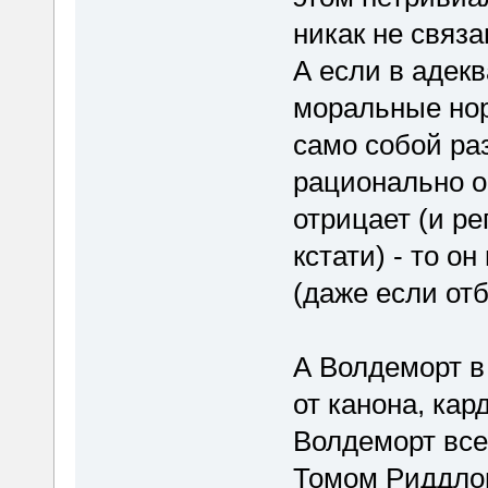
никак не связа
А если в адекв
моральные нор
само собой ра
рационально о
отрицает (и ре
кстати) - то о
(даже если отб
А Волдеморт в
от канона, кар
Волдеморт все
Томом Риддлом,