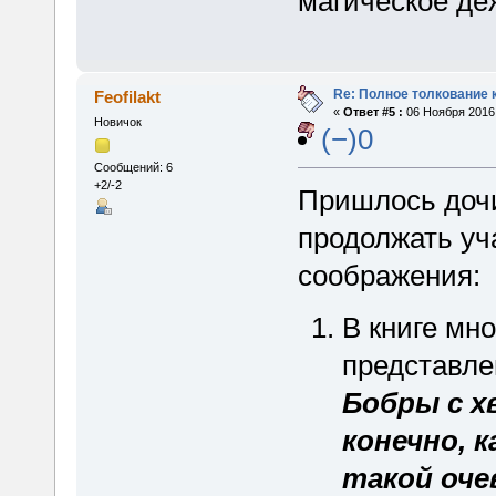
магическое де
Re: Полное толкование 
Feofilakt
«
Ответ #5 :
06 Ноября 2016,
Новичок
(−)0
Сообщений: 6
+2/-2
Пришлось дочи
продолжать уч
соображения:
В книге мн
представле
Бобры с хв
конечно, к
такой оче