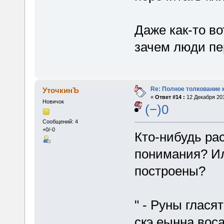
Даже как-то во
зачем люди пе
Re: Полное толкование 
УточкинЪ
«
Ответ #14 :
12 Декабря 201
Новичок
(−)0
Сообщений: 4
+0/-0
Кто-нибудь ра
понимания? Ил
построены?
" - Руны глася
скэ еынна воса