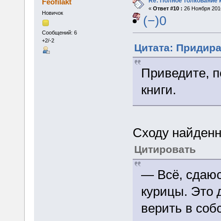
Re: Полное толкование 
Feofilakt
«
Ответ #10 :
26 Ноября 2016
Новичок
(−)0
Сообщений: 6
+2/-2
Цитата: Придира 
Приведите, п
книги.
Сходу найденн
Цитировать
— Всё, сдаю
курицы. Это 
верить в соб