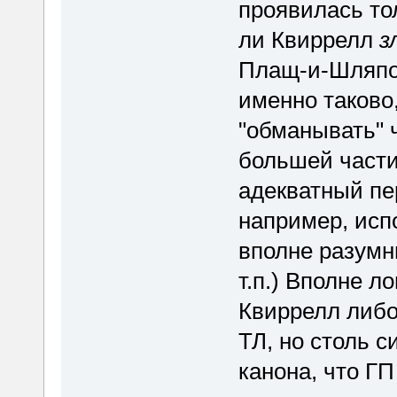
проявилась тол
ли Квиррелл
з
Плащ-и-Шляпой
именно таково,
"обманывать" 
большей части
адекватный пе
например, исп
вполне разумн
т.п.) Вполне л
Квиррелл либо
ТЛ, но столь 
канона, что ГП