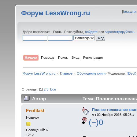
Форум LessWrong.ru
[
lesswro
Добро пожаловать,
Гость
. Пожалуйста,
войдите
или
зарегистрируйтесь
.
Начало
Помощь
Поиск
Вход
Регистрация
Форум LessWrong.ru
»
Главное
»
Обсуждение книги
(Модератор:
fil0sof
)
Страницы: [
1
]
2
3
Все
Автор
Тема: Полное толковани
Полное толкование книг
Feofilakt
«
:
02 Ноября 2016, 05:28 »
Новичок
(−)0
Сообщений: 6
+2/-2