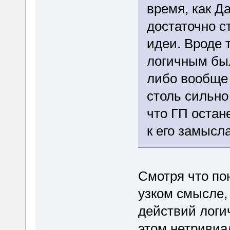
время, как Д
достаточно с
идеи. Вроде т
логичным был
либо вообще 
столь сильно
что ГП остан
к его замысла
Смотря что по
узком смысле,
действий логи
этом нетривиал