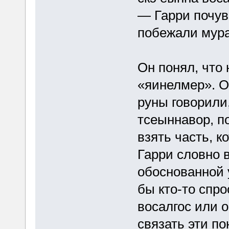
— Гарри почувс
побежали мур
Он понял, что 
«яинелмер». О
руны говорили
тсеыннавор, по
взять часть, к
Гарри словно в
обоснованной 
бы кто-то спро
восалгос или 
связать эти по