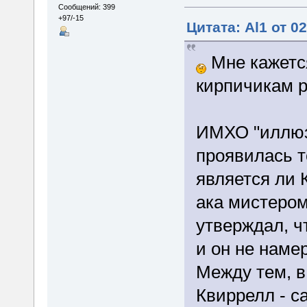
Сообщений: 399
+97/-15
Цитата: Al1 от 0
Мне кажется
кирпичикам р
ИМХО "иллюз
проявилась т
является ли
ака мистеро
утверждал, ч
и он не наме
Между тем, в
Квиррелл - с