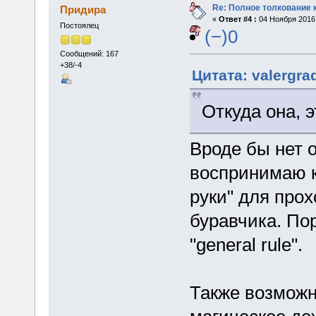
Re: Полное толкование 
Придира
«
Ответ #4 :
04 Ноября 2016,
Постоялец
(−)0
Сообщений: 167
+38/-4
Цитата: valergra
Откуда она, 
Вроде бы нет о
воспринимаю к
руки" для про
буравчика. По
"general rule".
Также возможн