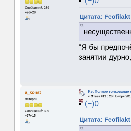
(−)0
Сообщений: 259
+26/-28
Цитата: Feofilak
несущественн
"Я бы предпоч
занятии дурно,
Re: Полное толкование 
a_konst
«
Ответ #13 :
26 Ноября 2016
Ветеран
(−)0
Сообщений: 399
+97/-15
Цитата: Feofilak