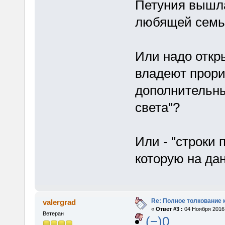
Петуния вышла
любящей семье
Или надо откр
владеют прори
дополнительны
света"?
Или - "строки 
которую на да
Re: Полное толкование 
valergrad
«
Ответ #3 :
04 Ноября 2016,
Ветеран
(−)0