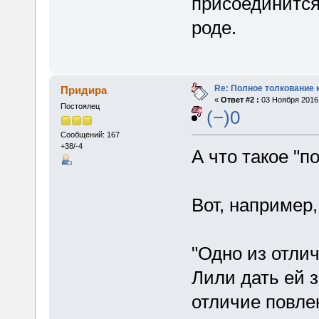
присоединится 
роде.
Re: Полное толкование 
Придира
«
Ответ #2 :
03 Ноября 2016,
Постоялец
(−)0
Сообщений: 167
+38/-4
А что такое "п
Вот, например,
"Одно из отлич
Лили дать ей 
отличие повлек