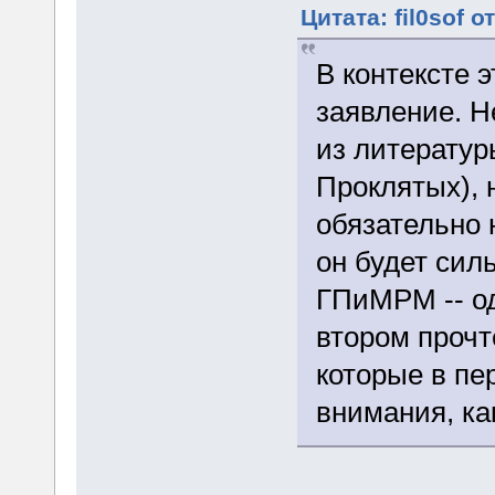
Цитата: fil0sof о
В контексте 
заявление. Н
из литератур
Проклятых), 
обязательно 
он будет силь
ГПиМРМ -- од
втором прочт
которые в п
внимания, ка