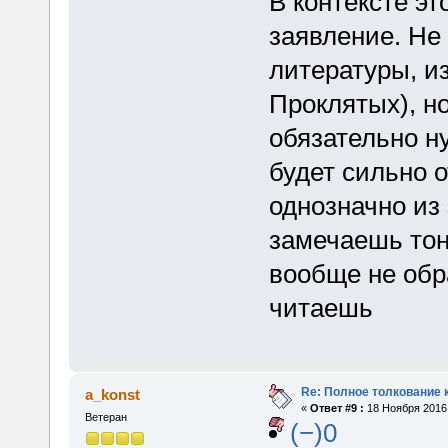
В контексте эт
заявление. Не
литературы, из
Проклятых), но
обязательно ну
будет сильно 
однозначно из
замечаешь тон
вообще не обр
читаешь
Re: Полное толкование 
a_konst
«
Ответ #9 :
18 Ноября 2016,
Ветеран
(−)0