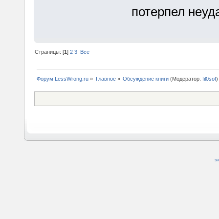
потерпел неуда
Страницы: [
1
]
2
3
Все
Форум LessWrong.ru
»
Главное
»
Обсуждение книги
(Модератор:
fil0sof
)
SM