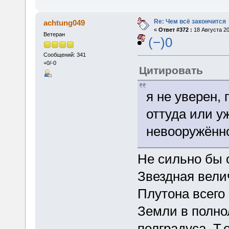
Re: Чем всё закончится
achtung049
«
Ответ #372 :
18 Августа 20
Ветеран
(−)0
Сообщений: 341
+0/-0
Цитировать
я не уверен,
оттуда или у
невооружённо
Не сильно бы 
Звездная вели
Плутона всего 
Земли в полно
полградуса. Т.е