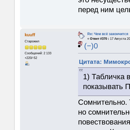
перед ним цел
Re: Чем всё закончится
kuuff
«
Ответ #370 :
17 Августа 20
Старожил
(−)0
Сообщений: 2 133
+220/-52
Цитата: Мимокро
1) Табличка 
показывать П
Сомнительно. Т
но сомнительн
повествования