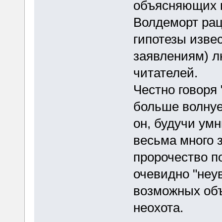
объясняющих п
Волдеморт рац
гипотезы изве
заявлениям) л
читателей.
Честно говоря
больше волнуе
он, будучи ум
весьма много
пророчество п
очевидно "неув
возможных объ
неохота.