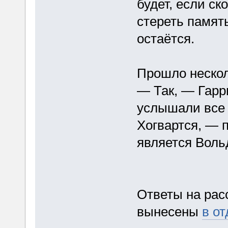
будет, если ск
стереть память
остаётся.
Прошло нескол
— Так, — Гарр
услышали все 
Хогвартся, — п
является Воль
Ответы на рас
вынесены
в о