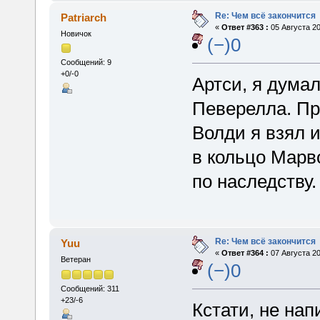
Re: Чем всё закончится
Patriarch
«
Ответ #363 :
05 Августа 20
Новичок
(−)0
Сообщений: 9
+0/-0
Артси, я думал
Певерелла. Пр
Волди я взял и
в кольцо Марв
по наследству.
Re: Чем всё закончится
Yuu
«
Ответ #364 :
07 Августа 20
Ветеран
(−)0
Сообщений: 311
+23/-6
Кстати, не нап