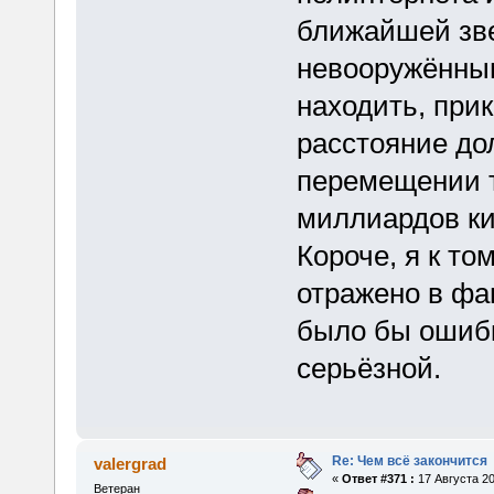
ближайшей зв
невооружённым
находить, прик
расстояние до
перемещении т
миллиардов кил
Короче, я к то
отражено в фа
было бы ошибк
серьёзной.
Re: Чем всё закончится
valergrad
«
Ответ #371 :
17 Августа 20
Ветеран