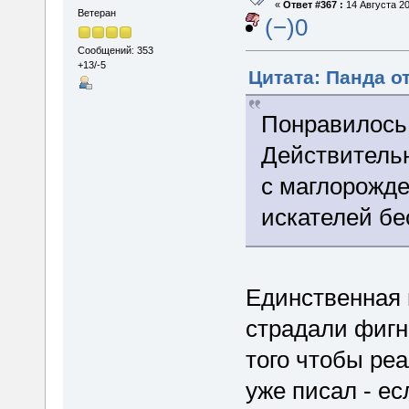
«
Ответ #367 :
14 Августа 20
Ветеран
(−)0
Сообщений: 353
+13/-5
Цитата: Панда от
Понравилось
Действительн
с маглорожд
искателей бе
Единственная 
страдали фигн
того чтобы реа
уже писал - ес