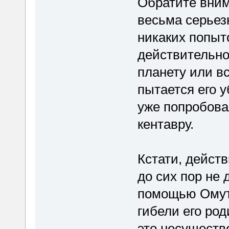
Обратите вни
весьма серьезн
никаких попыто
действительно
планету или вс
пытается его у
уже попробовал
кентавру.
Кстати, дейст
до сих пор не
помощью Омута
гибели его род
это несуществ