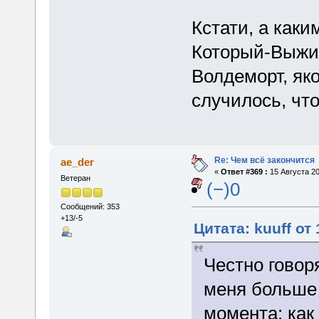
Кстати, а каки
Который-Выжил
Волдеморт, яко
случилось, что
Re: Чем всё закончится
ae_der
«
Ответ #369 :
15 Августа 20
Ветеран
(−)0
Сообщений: 353
+13/-5
Цитата: kuuff от 
Честно говор
меня больше 
момента: как