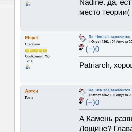
Nadine, да, ес
место теории(
Re: Чем всё закончится
Elspet
«
Ответ #361 :
04 Августа 20
Старожил
(−)0
Сообщений: 750
+2/-1
Patriarch, хор
Re: Чем всё закончится
Артси
«
Ответ #362 :
05 Августа 20
Гость
(−)0
А Камень разве
Лощине? Глава