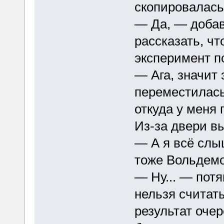
скопировалась
— Да, — добав
рассказать, чт
эксперимент п
— Ага, значит
переместилась
откуда у меня 
Из-за двери в
— А я всё слыш
тоже Вольдемо
— Ну... — пот
нельзя считат
результат очер