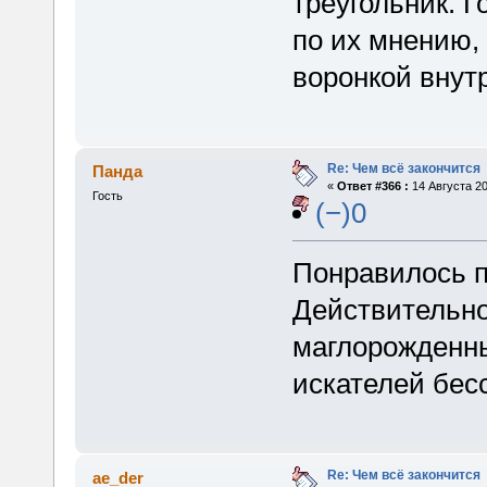
треугольник. 
по их мнению,
воронкой внутр
Re: Чем всё закончится
Панда
«
Ответ #366 :
14 Августа 20
Гость
(−)0
Понравилось п
Действительно
маглорожденн
искателей бес
Re: Чем всё закончится
ae_der