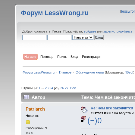
Форум LessWrong.ru
[
lesswro
Добро пожаловать,
Гость
. Пожалуйста,
войдите
или
зарегистрируйтесь
.
Начало
Помощь
Поиск
Вход
Регистрация
Форум LessWrong.ru
»
Главное
»
Обсуждение книги
(Модератор:
fil0sof
)
Страницы:
1
...
23
24
[
25
]
26
27
Все
Автор
Тема: Чем всё закончитс
Re: Чем всё закончится
Patriarch
«
Ответ #360 :
04 Августа 20
Новичок
(−)0
Сообщений: 9
+0/-0