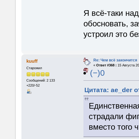
Я всё-таки на
обосновать, з
устроил это бе
Re: Чем всё закончится
kuuff
«
Ответ #368 :
15 Августа 20
Старожил
(−)0
Сообщений: 2 133
+220/-52
Цитата: ae_der о
Единственная
страдали фиг
вместо того 