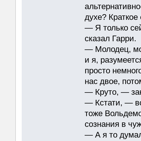
альтернативно
духе? Краткое
— Я только се
сказал Гарри.
— Молодец, мо
и я, разумеет
просто немног
нас двое, пото
— Круто, — за
— Кстати, — в
тоже Вольдемор
сознания в чу
— А я то думал