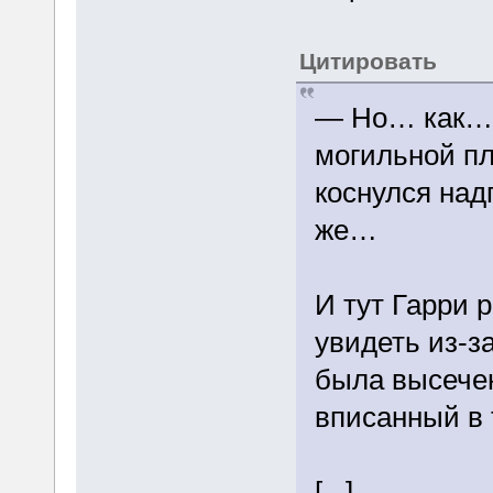
Цитировать
— Но… как… 
могильной пл
коснулся над
же…
И тут Гарри 
увидеть из-з
была высечен
вписанный в 
[...]