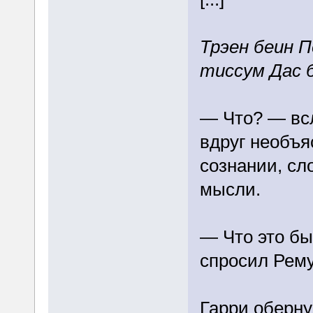
Трэен беин П
тиссум Дас б
— Что? — всл
вдруг необъя
сознании, сл
мысли.
— Что это б
спросил Рем
Гарри оберну