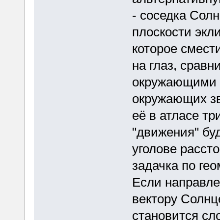
- соседка Солн
плоскости экли
которое смест
на глаз, сравн
окружающими з
окружающих зв
её в атласе тр
"движения" бу
уголове рассто
задачка по гео
Если направле
вектору Солнц
становится сл