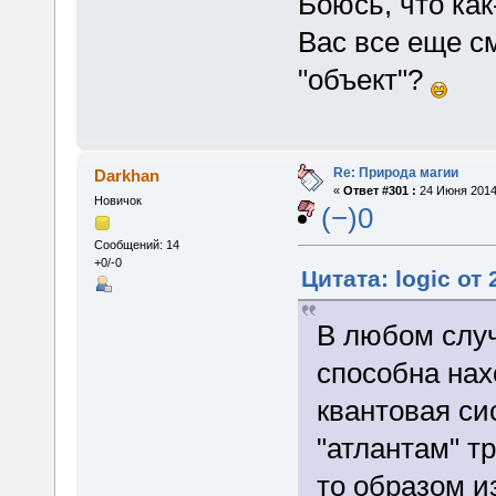
Боюсь, что как
Вас все еще с
"объект"?
Re: Природа магии
Darkhan
«
Ответ #301 :
24 Июня 2014,
Новичок
(−)0
Сообщений: 14
+0/-0
Цитата: logic от
В любом случ
способна на
квантовая си
"атлантам" т
то образом 