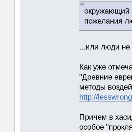
окружающий 
пожелания л
...или люди не
Как уже отмеч
"Древние евре
методы воздей
http://lesswro
Причем в хасид
особое "прокл