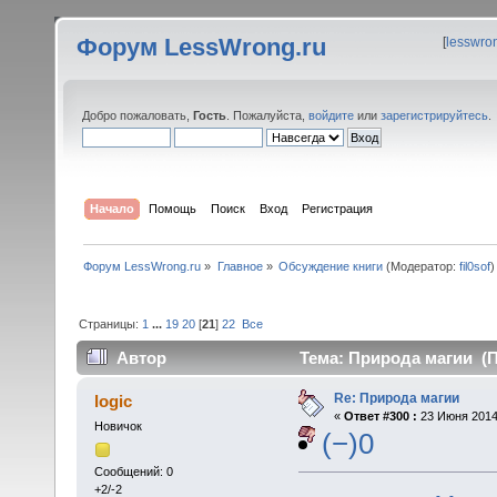
Форум LessWrong.ru
[
lesswro
Добро пожаловать,
Гость
. Пожалуйста,
войдите
или
зарегистрируйтесь
.
Начало
Помощь
Поиск
Вход
Регистрация
Форум LessWrong.ru
»
Главное
»
Обсуждение книги
(Модератор:
fil0sof
)
Страницы:
1
...
19
20
[
21
]
22
Все
Автор
Тема: Природа магии (П
Re: Природа магии
logic
«
Ответ #300 :
23 Июня 2014,
Новичок
(−)0
Сообщений: 0
+2/-2