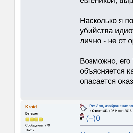
евгеникой, вы
Насколько я по
убийства идиот
лично - не от 
Возможно, его
объясняется ка
опасается оказ
Re: Зло, изображение з
Kroid
«
Ответ #81 :
03 Июня 2016, 
Ветеран
(−)0
Сообщений: 779
+62/-7