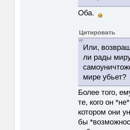
Оба.
Цитировать
Или, возвращ
ли рады мир
самоуничтоже
мире убьет?
Более того, ем
те, кого он *н
котором они ун
бы *возможнос