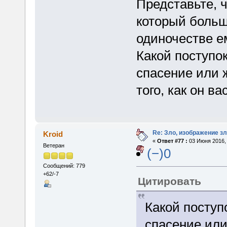
Представьте, ч
который больш
одиночестве е
Какой поступо
спасение или 
того, как он ва
Re: Зло, изображение з
Kroid
«
Ответ #77 :
03 Июня 2016, 
Ветеран
(−)0
Сообщений: 779
+62/-7
Цитировать
Какой поступ
спасение или