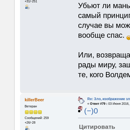
+31/-251
Убьют ли манья
самый принцип
случае вы мож
вообще спас.
Или, возвраща
рады миру, за
те, кого Волде
Re: Зло, изображение з
killerBeer
«
Ответ #79 :
03 Июня 2016, 
Ветеран
(−)0
Сообщений: 259
+26/-28
Цитировать