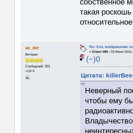
собственное м
такая роскошь 
относительное
Re: Зло, изображение з
ae_der
«
Ответ #80 :
03 Июня 2016, 
Ветеран
(−)0
Сообщений: 353
+13/-5
Цитата: killerBee
Неверный пос
чтобы ему бы
радиоактивно
Владычество 
неинтересных