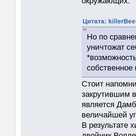
окружающих.
Цитата: killerBee
Но по сравне
уничтожат се
*возможность
собственное 
Стоит напомни
закрутившим в
является Дамб
величайшей уг
В результате 
двойник Волде