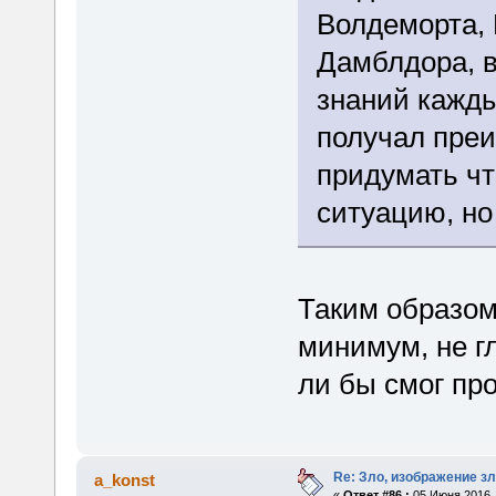
Волдеморта,
Дамблдора, 
знаний кажды
получал пре
придумать чт
ситуацию, но 
Таким образом
минимум, не г
ли бы смог про
Re: Зло, изображение з
a_konst
«
Ответ #86 :
05 Июня 2016, 