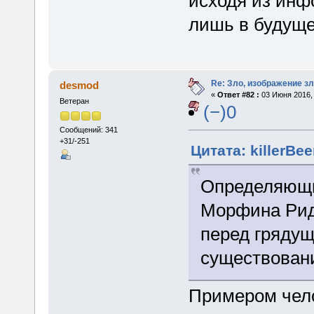
исходя из инф
лишь в будущ
Re: Зло, изображение з
desmod
«
Ответ #82 :
03 Июня 2016, 
Ветеран
(−)0
Сообщений: 341
+31/-251
Цитата: killerBee
Определяющи
Морфина Ридд
перед гряду
существован
Примером чело