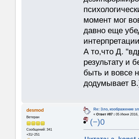
психологически
момент мог вов
давно еще убе
интерпретации
А то,что Д. "в
результату и б
быть и вовсе 
додумывает В.)
Re: Зло, изображение з
desmod
«
Ответ #87 :
05 Июня 2016, 
Ветеран
(−)0
Сообщений: 341
+31/-251
Цитата: a_konst 