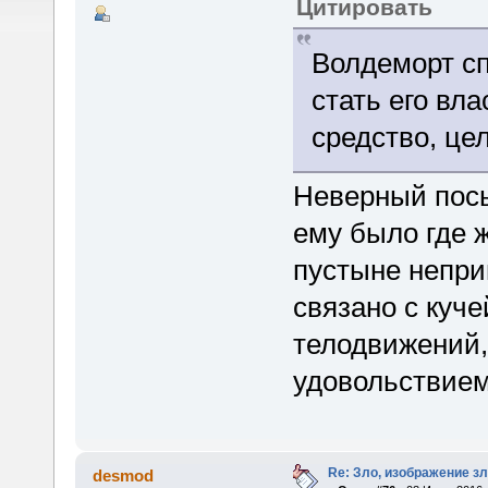
Цитировать
Волдеморт сп
стать его вл
средство, це
Неверный посы
ему было где 
пустыне непри
связано с куч
телодвижений,
удовольствием
Re: Зло, изображение з
desmod