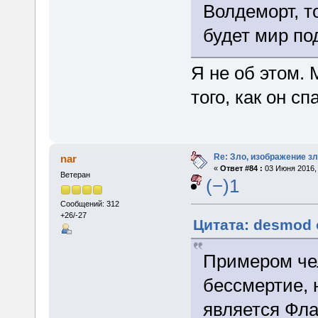
Волдеморт, т
будет мир по
Я не об этом. 
того, как он сп
Re: Зло, изображение з
nar
«
Ответ #84 :
03 Июня 2016, 
Ветеран
(−)1
Сообщений: 312
+26/-27
Цитата: desmod 
Примером чел
бессмертие, 
является Фла