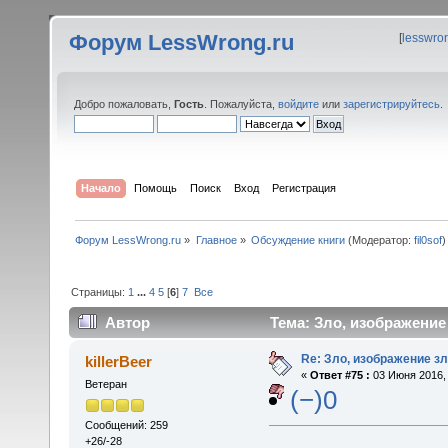
Форум LessWrong.ru
[
lesswro
Добро пожаловать,
Гость
. Пожалуйста,
войдите
или
зарегистрируйтесь
.
Начало
Помощь
Поиск
Вход
Регистрация
Форум LessWrong.ru
»
Главное
»
Обсуждение книги
(Модератор:
fil0sof
)
Страницы:
1
...
4
5
[
6
]
7
Все
Автор
Тема: Зло, изображение
Re: Зло, изображение з
killerBeer
«
Ответ #75 :
03 Июня 2016, 
Ветеран
(−)0
Сообщений: 259
+26/-28