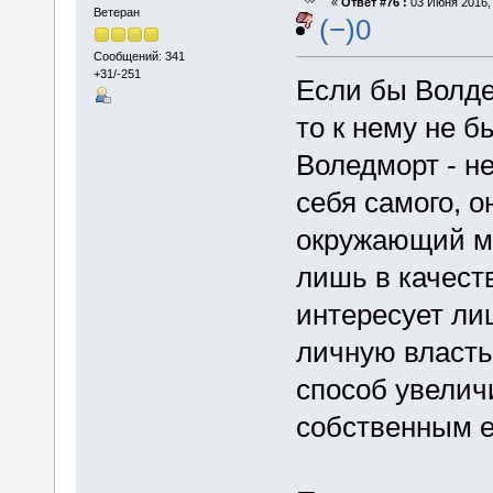
«
Ответ #76 :
03 Июня 2016, 
Ветеран
(−)0
Сообщений: 341
+31/-251
Если бы Волде
то к нему не б
Воледморт - н
себя самого, о
окружающий ми
лишь в качест
интересует ли
личную власть.
способ увелич
собственным е