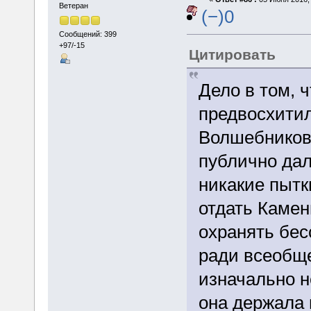
Ветеран
(−)0
Сообщений: 399
+97/-15
Цитировать
Дело в том, 
предвосхити
Волшебников
публично дал
никакие пытк
отдать Камен
охранять бес
ради всеобщег
изначально 
она держала