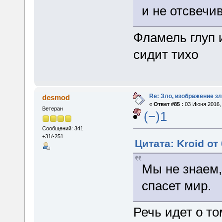
и не отсвечив
Фламель глуп и
сидит тихо
Re: Зло, изображение з
desmod
«
Ответ #85 :
03 Июня 2016, 
Ветеран
(−)1
Сообщений: 341
+31/-251
Цитата: Kroid от
Мы не знаем, 
спасет мир.
Речь идет о то