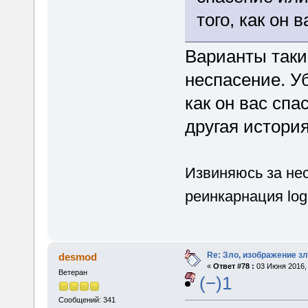
того, как он 
Варианты таки
неспасение. У
как он вас спа
другая история
Извиняюсь за не
реинкарнация log
Re: Зло, изображение з
desmod
«
Ответ #78 :
03 Июня 2016, 
Ветеран
(−)1
Сообщений: 341