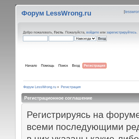
Форум LessWrong.ru
[
lesswro
Добро пожаловать,
Гость
. Пожалуйста,
войдите
или
зарегистрируйтесь
.
Начало
Помощь
Поиск
Вход
Регистрация
Форум LessWrong.ru
»
Регистрация
Регистрационное соглашение
Регистрируясь на форуме
всеми последующими ред
в них указаны какие-либ