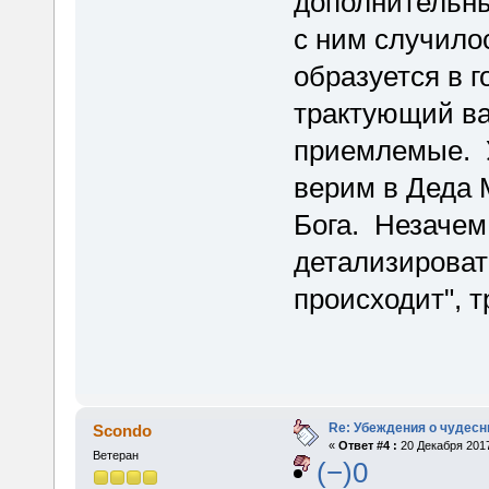
дополнительны
с ним случило
образуется в 
трактующий ва
приемлемые. У
верим в Деда 
Бога. Незачем
детализировать
происходит", 
Re: Убеждения о чудес
Scondo
«
Ответ #4 :
20 Декабря 2017
Ветеран
(−)0