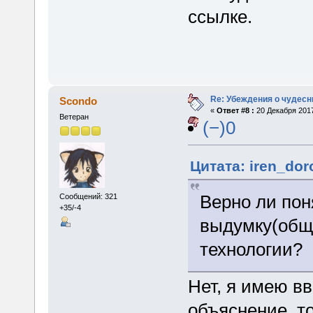
ссылке.
Re: Убеждения о чудес
Scondo
«
Ответ #8 :
20 Декабря 2017
Ветеран
(−)0
Цитата: iren_dor
Верно ли пон
Сообщений: 321
+35/-4
выдумку(общ
технологии?
Нет, я имею вв
объяснение, т