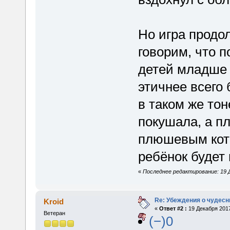
Но игра продо
говорим, что 
детей младше 1
этичнее всего
в таком же тон
покушала, а 
плюшевым котён
ребёнок будет 
«
Последнее редактирование: 19 Д
Re: Убеждения о чудес
Kroid
«
Ответ #2 :
19 Декабря 2017
Ветеран
(−)0