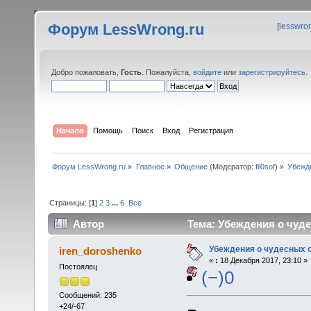
Форум LessWrong.ru
[
lesswro
Добро пожаловать,
Гость
. Пожалуйста,
войдите
или
зарегистрируйтесь
.
Начало
Помощь
Поиск
Вход
Регистрация
Форум LessWrong.ru
»
Главное
»
Общение
(Модератор:
fil0sof
) »
Убежд
Страницы: [
1
]
2
3
...
6
Все
Автор
Тема: Убеждения о чуде
Убеждения о чудесных 
iren_doroshenko
«
:
18 Декабря 2017, 23:10 »
Постоялец
(−)0
Сообщений: 235
+24/-67