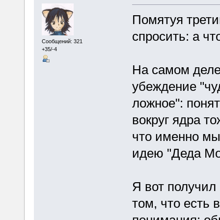
Помятуя трети
спросить: а чт
Сообщений: 321
+35/-4
На самом деле
убеждение "чу
ложное": поня
вокруг ядра то
что именно мы
идею "Деда Мо
Я вот получил
том, что есть
понимания: о