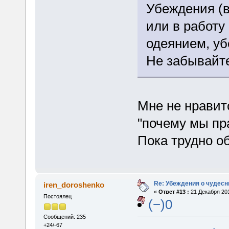
Убеждения (в
или в работу
одеянием, у
Не забывайте
Мне не нравитс
"почему мы пр
Пока трудно о
Re: Убеждения о чудес
iren_doroshenko
«
Ответ #13 :
21 Декабря 201
Постоялец
(−)0
Сообщений: 235
+24/-67