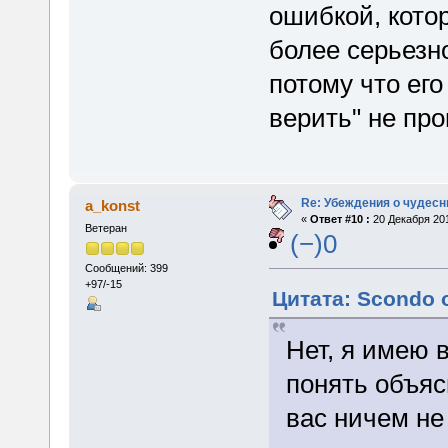
ошибкой, котор
более серьезно
потому что ег
верить" не пр
Re: Убеждения о чудес
a_konst
«
Ответ #10 :
20 Декабря 201
Ветеран
(−)0
Сообщений: 399
+97/-15
Цитата: Scondo о
Нет, я имею 
понять объяс
вас ничем не