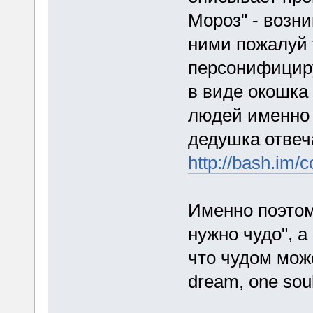
Мороз" - возн
ними пожалуй т
персонифициру
в виде окошка 
людей именно о
дедушка отвеча
http://bash.im/
Именно поэтом
нужно чудо", а
что чудом може
dream, one soul,