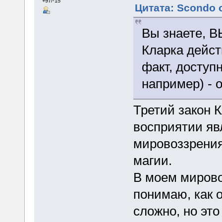
+97/-15
Цитата: Scondo о
Вы знаете, В
Кларка дейст
факт, доступ
например) - о
Третий закон К
восприятии яв
мировоззрения
магии.
В моем мировоз
понимаю, как о
сложно, но это 