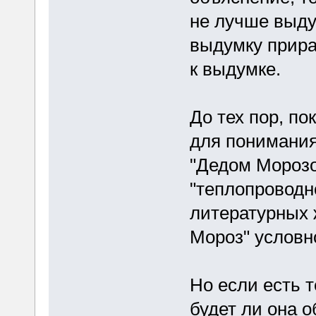
не лучше выдум
выдумку прира
к выдумке.
До тех пор, по
для понимания
"Дедом Морозо
"теплопроводно
литературных ж
Мороз" условн
Но если есть 
будет ли она о