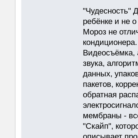
"Чудесность" Д
ребёнке и не 
Мороз не отли
кондиционера.
Видеосъёмка, 
звука, алгори
данных, упако
пакетов, корре
обратная расп
электросигнал
мембраны - вс
"Скайп", котор
описывает про