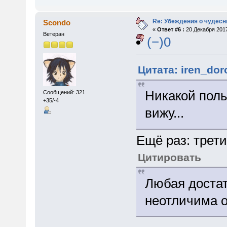
Re: Убеждения о чудес
Scondo
«
Ответ #6 :
20 Декабря 2017
Ветеран
(−)0
Цитата: iren_dor
Никакой поль
Сообщений: 321
+35/-4
вижу...
Ещё раз: трети
Цитировать
Любая достат
неотличима о