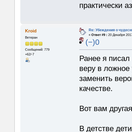
практически а
Re: Убеждения о чудес
Kroid
«
Ответ #9 :
20 Декабря 2017
Ветеран
(−)0
Сообщений: 779
+62/-7
Ранее я писал 
веру в ложное
заменить верой
качестве.
Вот вам другая
В детстве дет