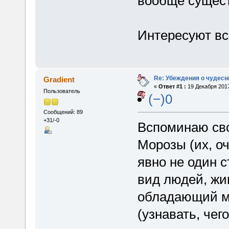
вообще сущес
Интересуют вс
Re: Убеждения о чудес
Gradient
«
Ответ #1 :
19 Декабря 2017
Пользователь
(−)0
Сообщений: 89
+31/-0
Вспоминаю сво
Морозы (их, оч
явно не один с
вид людей, жи
обладающий м
(узнавать, чег