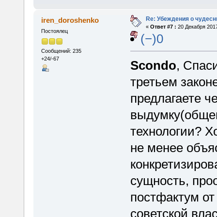
Re: Убеждения о чудес
iren_doroshenko
«
Ответ #7 :
20 Декабря 2017
Постоялец
(−)0
Сообщений: 235
+24/-67
Scondo
, Спас
третьем закон
предлагаете ч
выдумку(обще
технологии? Х
не менее объя
конкретизирова
сущность, про
постфактум от
советской влас