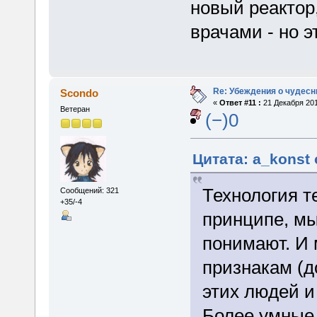
новый реактор,
врачами - но 
Re: Убеждения о чудес
Scondo
«
Ответ #11 :
21 Декабря 201
Ветеран
(−)0
Цитата: a_konst 
Технология те
Сообщений: 321
+35/-4
принципе, мы
понимают. И
признакам (д
этих людей и
Более умные