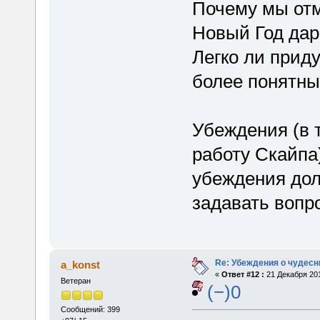
Почему мы от
Новый Год дар
Легко ли приду
более понятны
Убеждения (в 
работу Скайпа
убеждения дол
задавать вопро
Re: Убеждения о чудес
a_konst
«
Ответ #12 :
21 Декабря 201
Ветеран
(−)0
Сообщений: 399