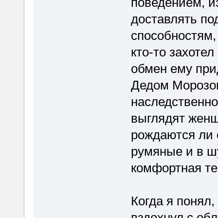
поведением, и
доставлять по
способностям, 
кто-то захотел
обмен ему при
Дедом Морозом
наследственнос
выглядят женщ
рождаются ли 
румяные и в шу
комфортная те
Когда я понял,
вздохнул с об