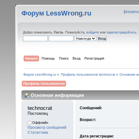
Форум LessWrong.ru
[
lesswro
Добро пожаловать,
Гость
. Пожалуйста,
войдите
или
зарегистрируйтесь
.
Начало
Помощь
Поиск
Вход
Регистрация
Форум LessWrong.ru
»
Профиль пользователя technocrat
»
Основная и
Профиль пользователя
Основная информация
technocrat 
Сообщений:
Постоялец
Возраст:
Оффлайн
Просмотр сообщений
Статистика
Дата регистрации: