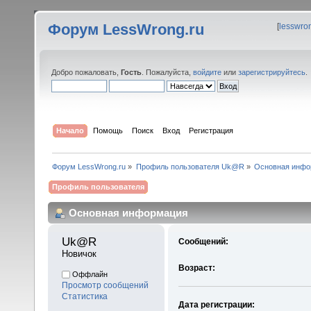
Форум LessWrong.ru
[
lesswro
Добро пожаловать,
Гость
. Пожалуйста,
войдите
или
зарегистрируйтесь
.
Начало
Помощь
Поиск
Вход
Регистрация
Форум LessWrong.ru
»
Профиль пользователя Uk@R
»
Основная инфо
Профиль пользователя
Основная информация
Uk@R 
Сообщений:
Новичок
Возраст:
Оффлайн
Просмотр сообщений
Статистика
Дата регистрации: