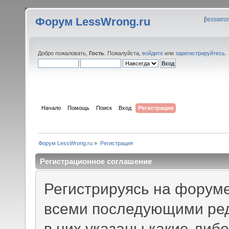
Форум LessWrong.ru
[
lesswro
Добро пожаловать,
Гость
. Пожалуйста,
войдите
или
зарегистрируйтесь
.
Начало
Помощь
Поиск
Вход
Регистрация
Форум LessWrong.ru
»
Регистрация
Регистрационное соглашение
Регистрируясь на форуме
всеми последующими ред
в них указаны какие-либ