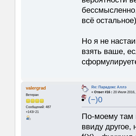
бессмысленно, 
всё остальное)
Но я не наста
взять ваше, ес
сформулируете,
Re: Парадокс Аллэ
valergrad
«
Ответ #16 :
20 Июля 2016, 
Ветеран
(−)0
Сообщений: 487
+143/-21
По-моему там 
ввиду другое, 