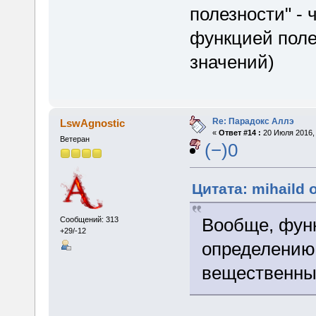
полезности" -
функцией поле
значений)
Re: Парадокс Аллэ
LswAgnostic
«
Ответ #14 :
20 Июля 2016, 
Ветеран
(−)0
Цитата: mihaild 
Вообще, функ
Сообщений: 313
+29/-12
определению 
вещественны