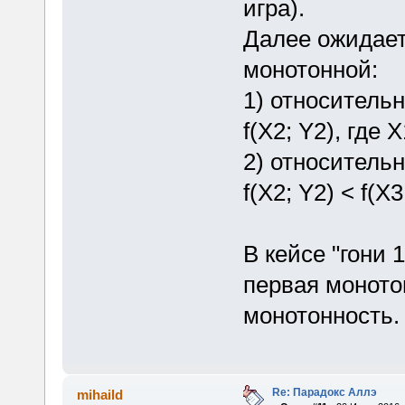
игра).
Далее ожидает
монотонной:
1) относительно
f(X2; Y2), где 
2) относительн
f(X2; Y2) < f(X
В кейсе "гони 
первая моното
монотонность.
Re: Парадокс Аллэ
mihaild