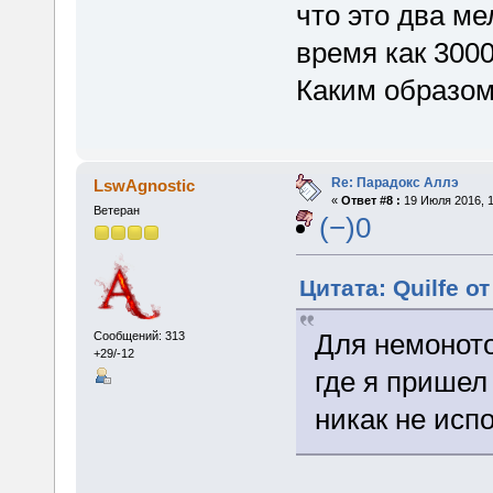
что это два ме
время как 300
Каким образом
Re: Парадокс Аллэ
LswAgnostic
«
Ответ #8 :
19 Июля 2016, 1
Ветеран
(−)0
Цитата: Quilfe о
Для немонот
Сообщений: 313
+29/-12
где я пришел
никак не испо