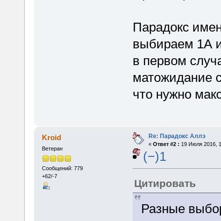
Парадокс имен
выбираем 1А и
в первом случ
матожидание со
что нужно мак
Re: Парадокс Аллэ
Kroid
«
Ответ #2 :
19 Июля 2016, 1
Ветеран
(−)1
Сообщений: 779
+62/-7
Цитировать
Разные выбор