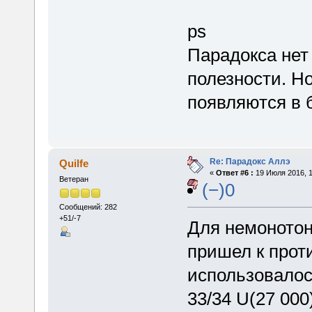
ps
Парадокса нет
полезности. Н
появляются в 
Re: Парадокс Аллэ
Quilfe
«
Ответ #6 :
19 Июля 2016, 1
Ветеран
(−)0
Сообщений: 282
+51/-7
Для немонотон
пришел к прот
использовалось
33/34 U(27 000