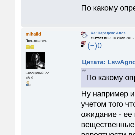
По какому оп
Re: Парадокс Аллэ
mihaild
«
Ответ #15 :
20 Июля 2016, 
Пользователь
(−)0
Цитата: LswAgnos
Сообщений: 22
По какому о
+5/-0
Ну например и
учетом того чт
ожидание - ее
вещественные 
вероятности в