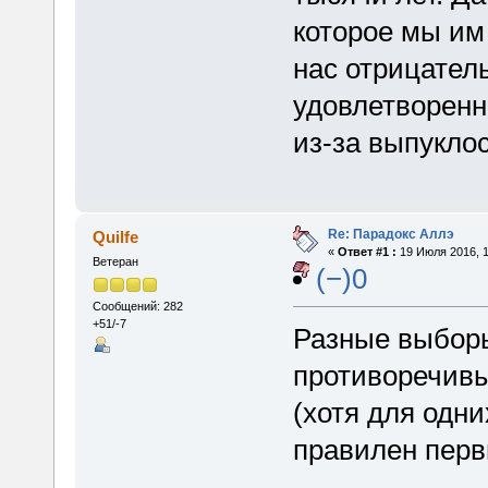
которое мы им
нас отрицател
удовлетворенн
из-за выпуклос
Re: Парадокс Аллэ
Quilfe
«
Ответ #1 :
19 Июля 2016, 1
Ветеран
(−)0
Сообщений: 282
+51/-7
Разные выборы
противоречивы
(хотя для одн
правилен первы