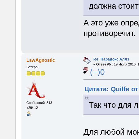
должна стоит
А это уже опр
противоречит.
Re: Парадокс Аллэ
LswAgnostic
«
Ответ #5 :
19 Июля 2016, 1
Ветеран
(−)0
Цитата: Quilfe о
Так что для 
Сообщений: 313
+29/-12
Для любой мон