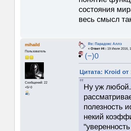
состояния мира
весь смысл так
Re: Парадокс Аллэ
mihaild
«
Ответ #4 :
19 Июля 2016, 1
Пользователь
(−)0
Цитата: Kroid от
Сообщений: 22
Ну уж любой.
+5/-0
рассматривае
полезность и
некий коэффи
"уверенность