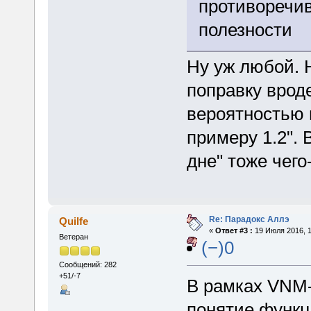
противоречи
полезности
Ну уж любой. 
поправку врод
вероятностью 
примеру 1.2".
дне" тоже чего
Re: Парадокс Аллэ
Quilfe
«
Ответ #3 :
19 Июля 2016, 1
Ветеран
(−)0
Сообщений: 282
+51/-7
В рамках VNM-
понятие функц