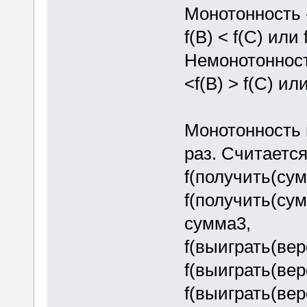
Монотонность - 
f(B) < f(C) или f
Немонотонность 
<f(B) > f(C) или
Монотонность 
раз. Считается
f(получить(сум
f(получить(сум
сумма3,
f(выиграть(вер
f(выиграть(вер
f(выиграть(вер