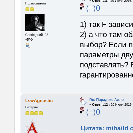
«
Ответ #11 :
20 Июля 2016, 
Пользователь
(−)0
1) так F завис
2) а что там о
Сообщений: 22
+5/-0
выбор? Если пе
параметры дву
подставлять? Е
гарантированн
Re: Парадокс Аллэ
LswAgnostic
«
Ответ #12 :
20 Июля 2016, 
Ветеран
(−)0
Цитата: mihaild 