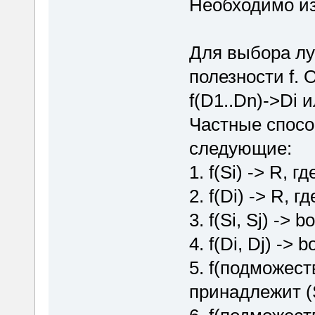
Необходимо из
Для выбора лу
полезности f.
f(D1..Dn)->Di и
Частные спосо
следующие:
1. f(Si) -> R, 
2. f(Di) -> R, 
3. f(Si, Sj) -> bo
4. f(Di, Dj) -> b
5. f(подможество
принадлежит (S