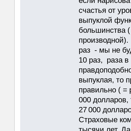
если нарисова
счастья от уро
выпуклой фун
большинства ( 
производной).
раз - мы не б
10 раз, раза в
правдоподобно
выпуклая, то 
правильно ( = 
000 долларов, 
27 000 долларо
Страховые ком
тысячи лет. Д