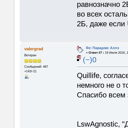
равнозначно 2
во всех осталь
2Б, даже если 
Re: Парадокс Аллэ
valergrad
«
Ответ #7 :
19 Июля 2016, 1
Ветеран
(−)0
Сообщений: 487
+143/-21
Quillife, согла
немного не о т
Спасибо всем 
LswAgnostic, "