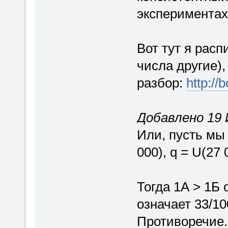
экспериментах
Вот тут я рас
числа другие),
разбор:
http://
Добавлено 19 
Или, пусть мы
000), q = U(27 0
Тогда 1А > 1Б 
означает 33/100
Противоречие.