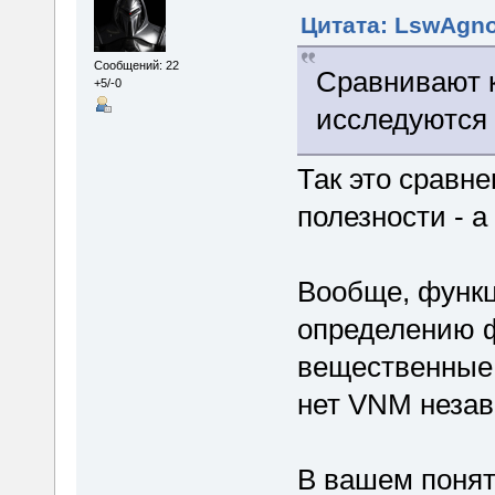
Цитата: LswAgnos
Сообщений: 22
Сравнивают к
+5/-0
исследуются 
Так это сравн
полезности - а
Вообще, функц
определению ф
вещественные ч
нет VNM незав
В вашем понят