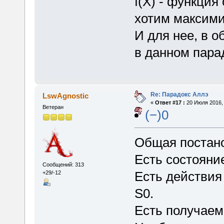
f(X) - функция
хотим максими
И для нее, в о
в данном пара
Re: Парадокс Аллэ
LswAgnostic
«
Ответ #17 :
20 Июля 2016, 
Ветеран
(−)0
Общая постано
Есть состояни
Сообщений: 313
Есть действия
+29/-12
S0.
Есть получаемы