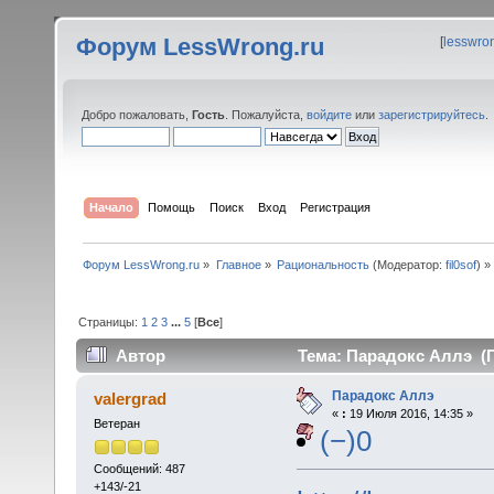
Форум LessWrong.ru
[
lesswro
Добро пожаловать,
Гость
. Пожалуйста,
войдите
или
зарегистрируйтесь
.
Начало
Помощь
Поиск
Вход
Регистрация
Форум LessWrong.ru
»
Главное
»
Рациональность
(Модератор:
fil0sof
) »
Страницы:
1
2
3
...
5
[
Все
]
Автор
Тема: Парадокс Аллэ (П
Парадокс Аллэ
valergrad
«
:
19 Июля 2016, 14:35 »
Ветеран
(−)0
Сообщений: 487
+143/-21