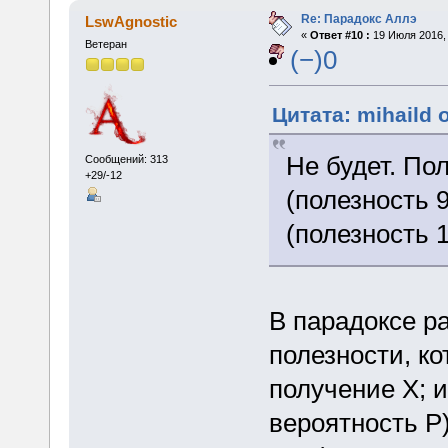
Re: Парадокс Аллэ
LswAgnostic
«
Ответ #10 :
19 Июля 2016, 
Ветеран
(−)0
Цитата: mihaild 
Не будет. Пол
Сообщений: 313
+29/-12
(полезность 9
(полезность 
В парадоксе р
полезности, ко
получение X; 
вероятность P)