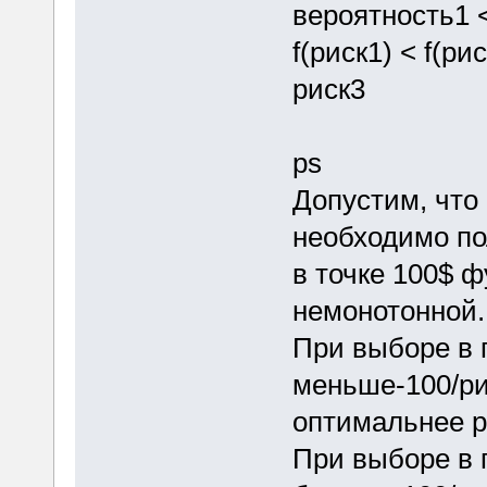
вероятность1 
f(риск1) < f(ри
риск3
ps
Допустим, что
необходимо пол
в точке 100$ ф
немонотонной.
При выборе в 
меньше-100/ри
оптимальнее р
При выборе в 