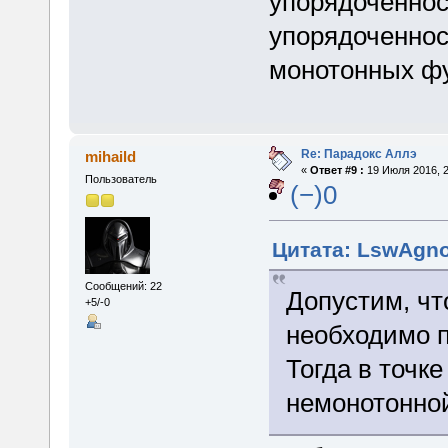
упорядоченнос
упорядоченнос
монотонных ф
Re: Парадокс Аллэ
mihaild
«
Ответ #9 :
19 Июля 2016, 2
Пользователь
(−)0
Цитата: LswAgnos
Сообщений: 22
Допустим, чт
+5/-0
необходимо п
Тогда в точк
немонотонно