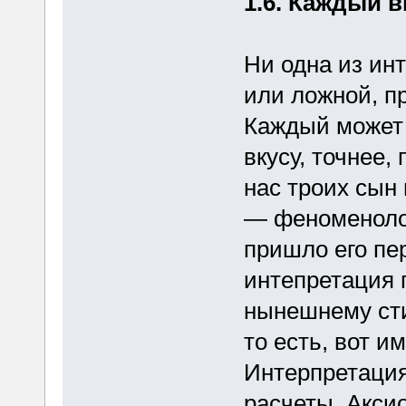
1.6. Каждый в
Ни одна из ин
или ложной, п
Каждый может 
вкусу, точнее,
нас троих сын
— феноменолог
пришло его пе
интепретация п
нынешнему сти
то есть, вот 
Интерпретация
расчеты. Акси