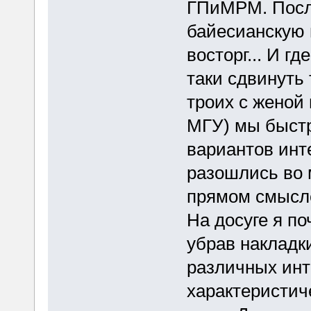
ГПиМРМ. После
байесианскую 
восторг... И г
таки сдвинуть
троих с женой
МГУ) мы быстр
вариантов инт
разошлись во 
прямом смысл
На досуге я по
убрав накладк
различных инт
характеристиче