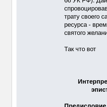
66 УК РФ). Да
спровоцирова
трату своего с
ресурса - врем
святого желан
Так что вот
Интерпре
эпис
Предисловие