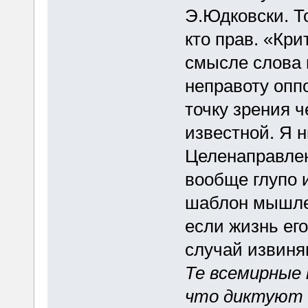
Э.Юдковски. Т
кто прав. «Кр
смысле слова 
неправоту опп
точку зрения ч
известной. Я н
Целенаправлен
вообще глупо 
шаблон мышлен
если жизнь его
случай извиняю
Те всемирные 
что диктуют 