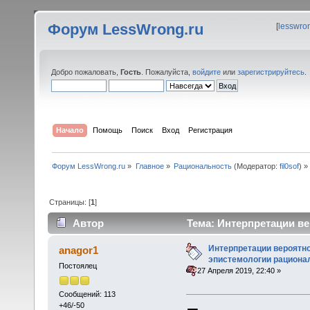
Форум LessWrong.ru
[
lesswro
Добро пожаловать,
Гость
. Пожалуйста,
войдите
или
зарегистрируйтесь
.
Начало
Помощь
Поиск
Вход
Регистрация
Форум LessWrong.ru
»
Главное
»
Рациональность
(Модератор:
fil0sof
) »
Страницы: [
1
]
Автор
Тема: Интерпретации ве
(Прочитано 22338 раз)
Интерпретации вероятно
anagor1
эпистемологии рациона
Постоялец
«
:
27 Апреля 2019, 22:40 »
Сообщений: 113
+46/-50