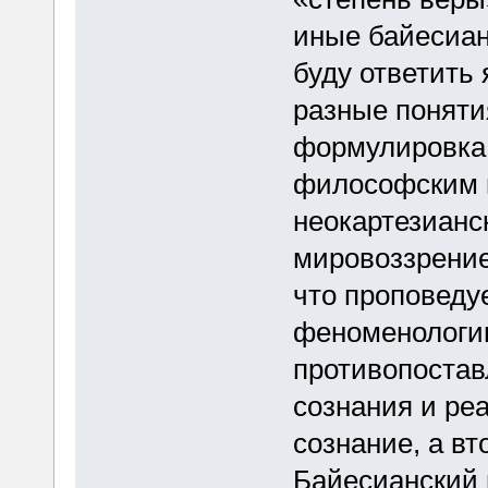
иные байесиан
буду ответить 
разные поняти
формулировка 
философским 
неокартезианск
мировоззрение
что проповеду
феноменологию
противопоставл
сознания и ре
сознание, а в
Байесианский