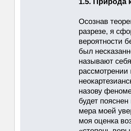
1.5. Природа 
Осознав теоре
разрезе, я сф
вероятности б
был несказанно
называют себ
рассмотрении
неокартезианс
назову феноме
будет пояснен
мера моей уве
моя оценка во
«степень веры»