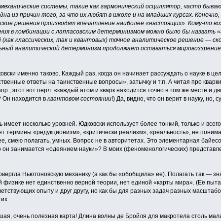
механические системы, такие как гармонический осциллятор, часто бываю
дна из причин того, за что их любят в школе и на младших курсах. Конечн
кие решения производят впечатление наиболее «настоящих». Кому-то воз
ения в комбинации с лапласовским детерминизмом можно было бы назвать 
(как классических, так и квантовых) точное аналитическое решение — ско
ьный аналитический детерминизм продолжает оставаться мировоззрением 
овски именно таково. Каждый раз, когда он начинает рассуждать о науке в цел
ственные ответы на таинственные вопросы», затычку и т.п. А читая про кварк
апр., этот вот перл: «каждый атом и кварк находится точно в том же месте и 
 Он находится в
квантовом состоянии
!) Да, видно, что он верит в науку, но, 
ь имеет несколько уровней. Юдковски использует более тонкий, только и всег
т термины «редукционизм», «критически реализм», «реальность», не понимая
е, смею полагать, умных. Вопрос не в авторитетах. Это элементарная байесов
то он занимается «одеянием науки»? В моих (феноменологических) представл
вергла Ньютоновскую механику (а как бы «обобщила» ее). Полагать так — знач
 физике нет единственно верной теории, нет единой «карты мира». (Её пыта
ветствующих опыту и друг другу, но как бы для разных задач разных масштаб
их.
ая, очень полезная карта! Длина волны де Бройля для макротела столь мала