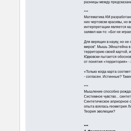
разницы между предсказан
***
Математика КМ разработана
них чертовски красивы, но 
интерпретации является ка
заявил как-то: «Бог не игра
Для верящих в науку, но н
миров". Мышь Эйнштейна в 
территорию своей картой, ил
Юдковски пытается обоснов
от понятия «территория» -
«Только когда карта соотве
- согласен. Истинные? Таки
***
Мышление способно рождат
Системное чувство... синте
Синтетическое априорное су
опыта взялась геометрия Л
Теория эволюции?
***