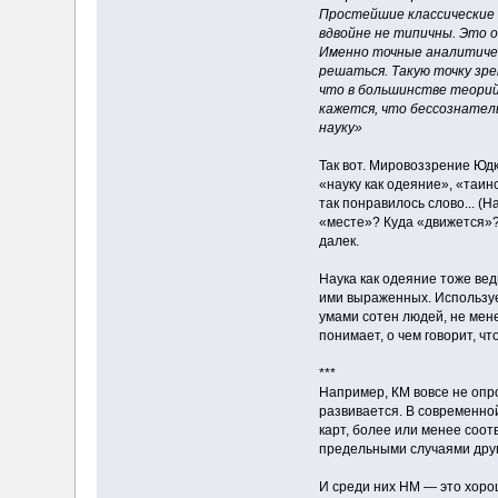
Простейшие классические 
вдвойне не типичны. Это о
Именно точные аналитичес
решаться. Такую точку зр
что в большинстве теорий 
кажется, что бессознател
науку»
Так вот. Мировоззрение Юдк
«науку как одеяние», «таин
так понравилось слово... (Н
«месте»? Куда «движется»?
далек.
Наука как одеяние тоже вед
ими выраженных. Используе
умами сотен людей, не мене
понимает, о чем говорит, ч
***
Например, КМ вовсе не опро
развивается. В современной
карт, более или менее соот
предельными случаями друг
И среди них НМ — это хорош