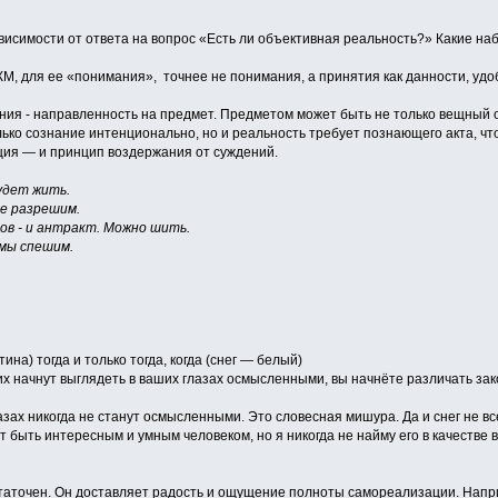
висимости от ответа на вопрос «Есть ли объективная реальность?» Какие на
М, для ее «понимания», точнее не понимания, а принятия как данности, удо
я - направленность на предмет. Предметом может быть не только вещный о
ько сознание интенционально, но и реальность требует познающего акта, чт
ия — и принцип воздержания от суждений.
удет жить.
е разрешим.
ов - и антракт. Можно шить.
 мы спешим.
на) тогда и только тогда, когда (снег — белый)
их начнут выглядеть в ваших глазах осмысленными, вы начнёте различать з
зах никогда не станут осмысленными. Это словесная мишура. Да и снег не все
быть интересным и умным человеком, но я никогда не найму его в качестве 
аточен. Он доставляет радость и ощущение полноты самореализации. Напри