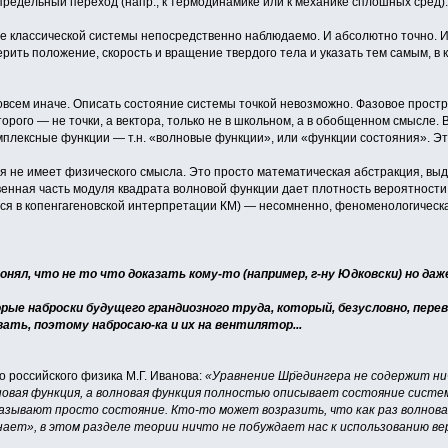
предельный переход (напр., к термодинамике или к механике сплошных сред).
ние классической системы непосредственно наблюдаемо. И абсолютно точно. 
ить положение, скорость и вращение твердого тела и указать тем самым, в 
овсем иначе. Описать состояние системы точкой невозможно. Фазовое простр
орого — не точки, а вектора, только не в школьном, а в обобщенном смысле.
мплексные функции — т.н. «волновые функции», или «функции состояния». Это
ия не имеет физического смысла. Это просто математическая абстракция, в
венная часть модуля квадрата волновой функции дает плотность вероятности
ься в копенгагеновской интерпретации КМ) — несомненно, феноменологическ
понял, что не то что доказать кому-то (например, г-ну Юдковски) но 
ые наброски будущего грандиозного труда, который, безусловно, переве
ать, поэтому набросаю-ка и их на вентилятор...
 российского физика М.Г. Иванова:
«Уравнение Шр̈едингера не содержит ни
новая функция, а волновая функция полностью описывает состояние систе
азывают просто состояние. Кто-то может возразить, что как раз волнова
нает», в этом разделе теории ничто не побуждает нас к использованию в