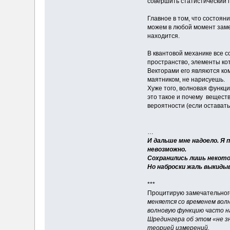
совершить статистический 
Главное в том, что состоя
можем в любой момент замер
находится.
В квантовой механике все с
пространство, элементы кот
Векторами его являются ко
маятником, не нарисуешь.
Хуже того, волновая функц
это такое и почему вещест
вероятности (если остават
…
И дальше мне надоело. Я 
невозможно.
Сохранились лишь некотор
Но наброски жаль выкидыв
***
Процитирую замечательного
меняется со временем вол
волновую функцию часто н
Шредингера об этом «не з
теорией измерений.