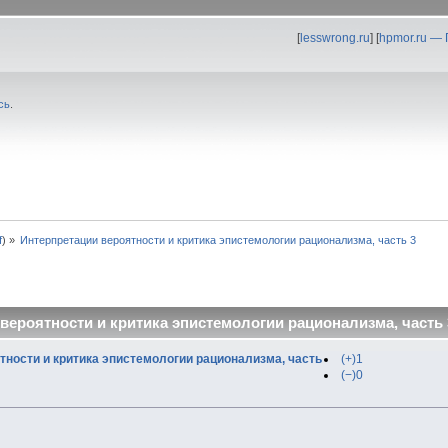
[
lesswrong.ru
] [
hpmor.ru —
сь
.
f
) »
Интерпретации вероятности и критика эпистемологии рационализма, часть 3
вероятности и критика эпистемологии рационализма, часть 
тности и критика эпистемологии рационализма, часть
(+)1
(−)0