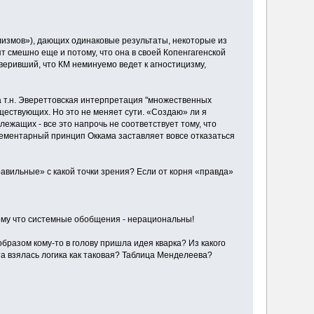
лизмов»), дающих одинаковые результаты, некоторые из
т смешно еще и потому, что она в своей Копенгагенской
 веривший, что КМ неминуемо ведет к агностицизму,
а т.н. Эвереттовская интерпретация "множественных
ществующих. Но это не меняет сути. «Создаю» ли я
лежащих - все это напрочь не соответствует тому, что
лементарный принцип Оккама заставляет вовсе отказаться
равильные» с какой точки зрения? Если от корня «правда»
му что системные обобщения - нерациональны!
бразом кому-то в голову пришла идея кварка? Из какого
а взялась логика как таковая? Таблица Менделеева?