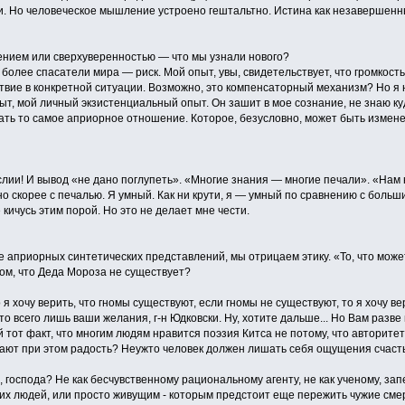
и. Но человеческое мышление устроено гештальтно. Истина как незавершенны
ением или сверхуверенностью — что мы узнали нового?
 более спасатели мира — риск. Мой опыт, увы, свидетельствует, что громко
твие в конкретной ситуации. Возможно, это компенсаторный механизм? Но я н
ыт, мой личный экзистенциальный опыт. Он зашит в мое сознание, не знаю куда
ть то самое априорное отношение. Которое, безусловно, может быть измен
ии! И вывод «не дано поглупеть». «Многие знания — многие печали». «Нам не
 но скорее с печалью. Я умный. Как ни крути, я — умный по сравнению с больш
е кичусь этим порой. Но это не делает мне чести.
е априорных синтетических представлений, мы отрицаем этику. «То, что мож
том, что Деда Мороза не существует?
я хочу верить, что гномы существуют, если гномы не существуют, то я хочу ве
это всего лишь ваши желания, г-н Юдковски. Ну, хотите дальше... Но Вам разве
 тот факт, что многим людям нравится поэзия Китса не потому, что авторитетн
вают при этом радость? Неужто человек должен лишать себя ощущения счасть
, господа? Не как бесчувственному рациональному агенту, не как ученому, зап
их людей, или просто живущим - которым предстоит еще пережить чужие смерт