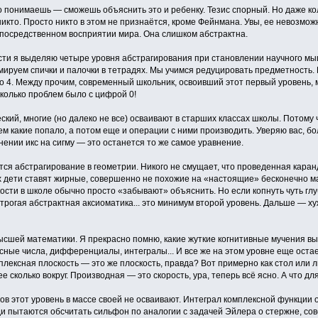
о понимаешь — сможешь объяснить это и ребенку. Тезис спорный. Но даже кол
никто. Просто никто в этом не признаётся, кроме Фейнмана. Увы, ее невозмож
епосредственном восприятии мира. Она слишком абстрактна.
сти я выделяю четыре уровня абстрагирования при становлении научного мы
мируем спички и палочки в тетрадях. Мы учимся редуцировать предметность. П
то 4. Между прочим, современный школьник, освоивший этот первый уровень,
сколько проблем было с цифрой 0!
ский, многие (но далеко не все) осваивают в старших классах школы. Потому 
ем какие попало, а потом еще и операции с ними производить. Уверяю вас, б
нении икс на сигму — это останется то же самое уравнение.
ся абстрагирование в геометрии. Никого не смущает, что проведенная кара
ях дети ставят жирные, совершенно не похожие на «настоящие» бесконечно м
нкости в школе обычно просто «забывают» объяснить. Но если копнуть чуть 
трогая абстрактная аксиоматика... это минимум второй уровень. Дальше — ху
сшей математики. Я прекрасно помню, какие жуткие когнитивные мучения выз
ные числа, дифференциалы, интегралы... И все же на этом уровне еще остает
лексная плоскость — это же плоскость, правда? Вот примерно как стол или 
ее сколько вокруг. Производная — это скорость, ура, теперь всё ясно. А что д
ов этот уровень в массе своей не осваивают. Интеграл комплексной функции 
ди пытаются обсчитать сильфон по аналогии с задачей Эйлера о стержне, со