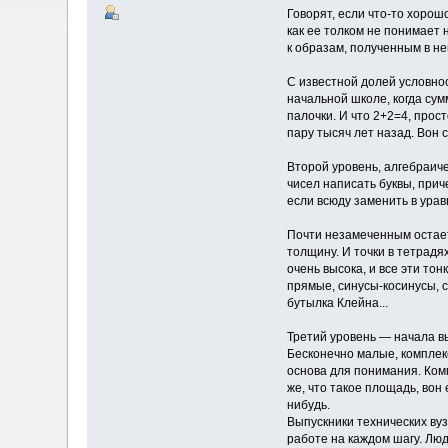
Говорят, если что-то хорош
как ее толком не понимает 
к образам, полученным в н
С известной долей условно
начальной школе, когда сум
палочки. И что 2+2=4, прос
пару тысяч лет назад. Вон 
Второй уровень, алгебраиче
чисел написать буквы, прич
если всюду заменить в урав
Почти незамеченным остает
толщину. И точки в тетрад
очень высока, и все эти то
прямые, синусы-косинусы, с
бутылка Клейна...
Третий уровень — начала вы
Бесконечно малые, комплекс
основа для понимания. Комп
же, что такое площадь, вон 
нибудь.
Выпускники технических вуз
работе на каждом шагу. Лю