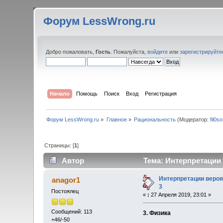
Форум LessWrong.ru
Добро пожаловать,
Гость
. Пожалуйста,
войдите
или
зарегистрируйте
Начало
Помощь
Поиск
Вход
Регистрация
Форум LessWrong.ru
»
Главное
»
Рациональность
(Модератор:
fil0so
Страницы: [
1
]
Автор
Тема: Интерпретации 
Интерпретации вероя
anagor1
3
Постоялец
«
:
27 Апреля 2019, 23:01 »
Сообщений: 113
3. Физика
+46/-50