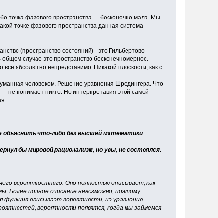
Ибо точка фазового пространства — бесконечно мала. Мы
какой точке фазового пространства данная система
анство (пространство состояний) - это Гильбертово
 В общем случае это пространство бесконечномерное.
 всё абсолютно непредставимо. Никакой плоскости, как с
ыдуманная человеком. Решение уравнения Шредингера. Что
 — не понимает никто. Но интерпретация этой самой
ая.
даже объяснить что-либо без высшей математики
рнул бы мировой рационализм, но увы, не состоялся.
чего вероятностного. Оно полностью описывает, как
мы. Более полное описание невозможно, поэтому
я функция описывает вероятности, но уравнение
ероятностей, вероятности появятся, когда мы займемся