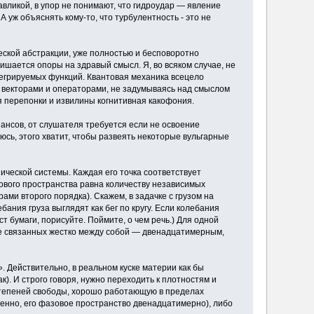
вликой, в упор не понимают, что гидроудар — явление
 А уж объяснять кому-то, что турбулентность - это не
ческой абстракции, уже полностью и бесповоротно
ишается опоры на здравый смысл. Я, во всяком случае, не
тегрируемых функций. Квантовая механика всецело
ь векторами и операторами, не задумываясь над смыслом
ая перепонки и извилины когнитивная какофония.
ансов, от слушателя требуется если не освоение
еюсь, этого хватит, чтобы развеять некоторые вульгарные
нической системы. Каждая его точка соответствует
ового пространства равна количеству независимых
ми второго порядка). Скажем, в задачке с грузом на
ания груза выглядят как бег по кругу. Если колебания
т бумаги, порисуйте. Поймите, о чем речь.) Для одной
не связанных жестко между собой — двенадцатимерным,
. Действительно, в реальном куске материи как бы
к). И строго говоря, нужно переходить к плотностям и
 степеней свободы, хорошо работающую в пределах
венно, его фазовое пространство двенадцатимерно), либо