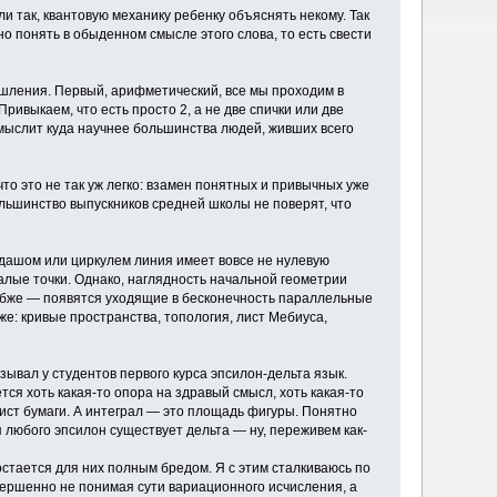
и так, квантовую механику ребенку объяснять некому. Так
но понять в обыденном смысле этого слова, то есть свести
шления. Первый, арифметический, все мы проходим в
ривыкаем, что есть просто 2, а не две спички или две
 мыслит куда научнее большинства людей, живших всего
что это не так уж легко: взамен понятных и привычных уже
ольшинство выпускников средней школы не поверят, что
ндашом или циркулем линия имеет вовсе не нулевую
алые точки. Однако, наглядность начальной геометрии
глубже — появятся уходящие в бесконечность параллельные
же: кривые пространства, топология, лист Мебиуса,
ывал у студентов первого курса эпсилон-дельта язык.
ся хоть какая-то опора на здравый смысл, хоть какая-то
лист бумаги. А интеграл — это площадь фигуры. Понятно
ля любого эпсилон существует дельта — ну, переживем как-
остается для них полным бредом. Я с этим сталкиваюсь по
вершенно не понимая сути вариационного исчисления, а