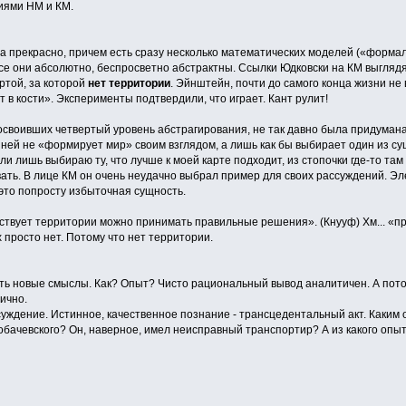
иями НМ и КМ.
 прекрасно, причем есть сразу несколько математических моделей («форма
все они абсолютно, беспросветно абстрактны. Ссылки Юдковски на КМ выглядя
ртой, за которой
нет территории
. Эйнштейн, почти до самого конца жизни не
ет в кости». Эксперименты подтвердили, что играет. Кант рулит!
е освоивших четвертый уровень абстрагирования, не так давно была придуман
ней не «формирует мир» своим взглядом, а лишь как бы выбирает один из су
и лишь выбираю ту, что лучше к моей карте подходит, из стопочки где-то там 
ать. В лице КМ он очень неудачно выбрал пример для своих рассуждений. Э
 это попросту избыточная сущность.
тствует территории можно принимать правильные решения». (Кнууф) Хм... «п
х просто нет. Потому что нет территории.
ь новые смыслы. Как? Опыт? Чисто рациональный вывод аналитичен. А пото
тично.
ждение. Истинное, качественное познание - трансцедентальный акт. Каким о
обачевского? Он, наверное, имел неисправный транспортир? А из какого опыт