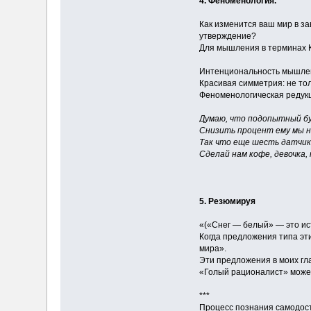
4. Феноменология.
Как изменится ваш мир в за
утверждение?
Для мышления в терминах К
Интенциональность мышлени
Красивая симметрия: не тол
Феноменологическая редукц
Думаю, что подопытный б
Снизить процент ему мы н
Так что еще шесть датчик
Сделай нам кофе, девочка,
5. Резюмируя
«(«Снег — белый» — это исти
Когда предложения типа эт
мира».
Эти предложения в моих гла
«Голый рационалист» может 
***
Процесс познания самодост