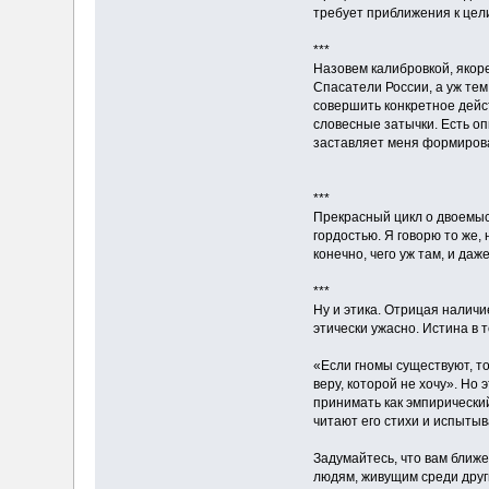
требует приближения к цел
***
Назовем калибровкой, якор
Спасатели России, а уж тем
совершить конкретное дейс
словесные затычки. Есть оп
заставляет меня формирова
***
Прекрасный цикл о двоемысл
гордостью. Я говорю то же,
конечно, чего уж там, и даж
***
Ну и этика. Отрицая наличи
этически ужасно. Истина в 
«Если гномы существуют, то 
веру, которой не хочу». Но 
принимать как эмпирический
читают его стихи и испыты
Задумайтесь, что вам ближе
людям, живущим среди друг