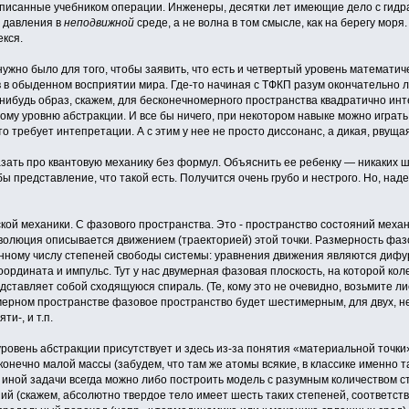
писанные учебником операции. Инженеры, десятки лет имеющие дело с гидра
а давления в
неподвижной
среде, а не волна в том смысле, как на берегу моря.
екся.
нужно было для того, чтобы заявить, что есть и четвертый уровень математи
 в обыденном восприятии мира. Где-то начиная с ТФКП разум окончательно л
-нибудь образ, скажем, для бесконечномерного пространства квадратично ин
ому уровню абстракции. И все бы ничего, при некотором навыке можно играт
о требует интепретации. А с этим у нее не просто диссонанс, а дикая, рвущ
азать про квантовую механику без формул. Объяснить ее ребенку — никаких ш
бы представление, что такой есть. Получится очень грубо и нестрого. Но, над
ской механики. С фазового пространства. Это - пространство состояний меха
волюция описывается движением (траекторией) этой точки. Размерность фаз
нному числу степеней свободы системы: уравнения движения являются дифура
ордината и импульс. Тут у нас двумерная фазовая плоскость, на которой колеб
ставляет собой сходящуюся спираль. (Те, кому это не очевидно, возьмите лис
мерном пространстве фазовое пространство будет шестимерным, для двух, 
ти-, и т.п.
ровень абстракции присутствует и здесь из-за понятия «материальной точки»
конечно малой массы (забудем, что там же атомы всякие, в классике именно та
и иной задачи всегда можно либо построить модель с разумным количеством
ий (скажем, абсолютно твердое тело имеет шесть таких степеней, соответст