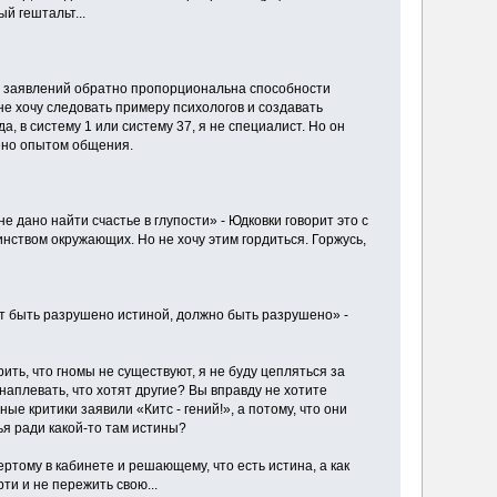
й гештальт...
сть заявлений обратно пропорциональна способности
е хочу следовать примеру психологов и создавать
, в систему 1 или систему 37, я не специалист. Но он
ено опытом общения.
 дано найти счастье в глупости» - Юдковки говорит это с
инством окружающих. Но не хочу этим гордиться. Горжусь,
ет быть разрушено истиной, должно быть разрушено» -
рить, что гномы не существуют, я не буду цепляться за
 наплевать, что хотят другие? Вы вправду не хотите
ые критики заявили «Китс - гений!», а потому, что они
я ради какой-то там истины?
ертому в кабинете и решающему, что есть истина, а как
и и не пережить свою...