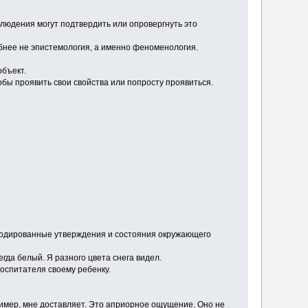
блюдения могут подтвердить или опровергнуть это
бнее не эпистемология, а именно феноменология.
бъект.
обы проявить свои свойства или попросту проявиться.
акодированные утверждения и состояния окружающего
гда белый. Я разного цвета снега видел.
воспитателя своему ребенку.
мер, мне доставляет. Это априорное ощущение. Оно не