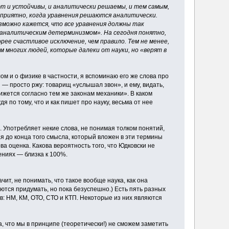
т и устойчивы, и аналитически решаемы, и тем самым,
о, приятно, когда уравнения решаются аналитически.
можно кажется, что все уравнения должны так
«аналитическим детерминизмом». На сегодня понятно,
рее счастливое исключение, чем правило. Тем не менее,
многих людей, которые далеки от науки, но «верят в
ом и о физике в частности, я вспоминаю его же слова про
и — просто ржу: товарищ «услышал звон», и ему, видать,
движется согласно тем же законам механики». В каком
судя по тому, что и как пишет про науку, весьма от нее
о. Употребляет некие слова, не понимая толком понятий,
 до конца того смысла, который вложен в эти термины
а оценка. Какова вероятность того, что Юдковски не
ениях — близка к 100%.
ит, не понимать, что такое вообще наука, как она
ются придумать, но пока безуспешно.) Есть пять разных
ов: НМ, КМ, ОТО, СТО и КТП. Некоторые из них являются
, что мы в принципе (теоретически!) не сможем заметить