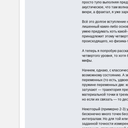
просто тупо выполняя пред
акустическое, что там волн
вихри, а фрактал, я уже зар
Всё это долгое вступление 
лишенный каких-либо основ
умею придумать хоть какой
принадлежит этому четверт
происходящего, но физика-т
А теперь я попробую расск
четвертого уровня, то хотя 
мифы.
Начнем, однако, с классиче
возможному состоянию. А э
переменных (то есть, удвое
пружине переменных две: ко
затухают — траектория пред
материальной точки в трех
но если их связать — то деся
Некоторый (примерно 2-3) у
бесконечно много точек бес
интегралам. Но для той ил
заданной точности измерен