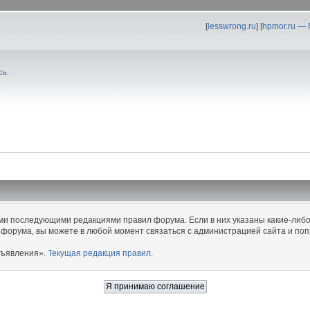
[
lesswrong.ru
] [
hpmor.ru —
сь
.
еми последующими редакциями правил форума. Если в них указаны какие-либо
 форума, вы можете в любой момент связаться с администрацией сайта и поп
бъявления».
Текущая редакция правил
.