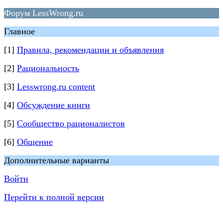
Форум LessWrong.ru
Главное
[1]
Правила, рекомендации и объявления
[2]
Рациональность
[3]
Lesswrong.ru content
[4]
Обсуждение книги
[5]
Сообщество рационалистов
[6]
Общение
Дополнительные варианты
Войти
Перейти к полной версии