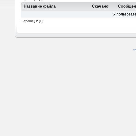
Название файла
Скачано
Сообщен
У пользовате
Страницы: [
1
]
SM