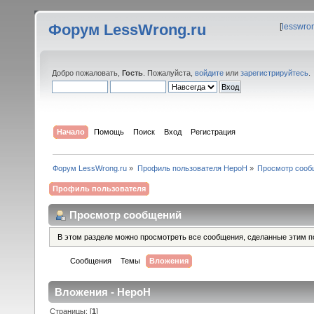
Форум LessWrong.ru
[
lesswro
Добро пожаловать,
Гость
. Пожалуйста,
войдите
или
зарегистрируйтесь
.
Начало
Помощь
Поиск
Вход
Регистрация
Форум LessWrong.ru
»
Профиль пользователя HepoH
»
Просмотр сооб
Профиль пользователя
Просмотр сообщений
В этом разделе можно просмотреть все сообщения, сделанные этим п
Сообщения
Темы
Вложения
Вложения - HepoH
Страницы: [
1
]