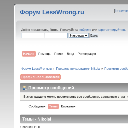
Форум LessWrong.ru
[
lesswro
Добро пожаловать,
Гость
. Пожалуйста,
войдите
или
зарегистрируйтесь
.
Начало
Помощь
Поиск
Вход
Регистрация
Форум LessWrong.ru
»
Профиль пользователя Nikolai
»
Просмотр сооб
Профиль пользователя
Просмотр сообщений
В этом разделе можно просмотреть все сообщения, сделанные этим п
Сообщения
Темы
Вложения
Темы - Nikolai
Страницы: [
1
]