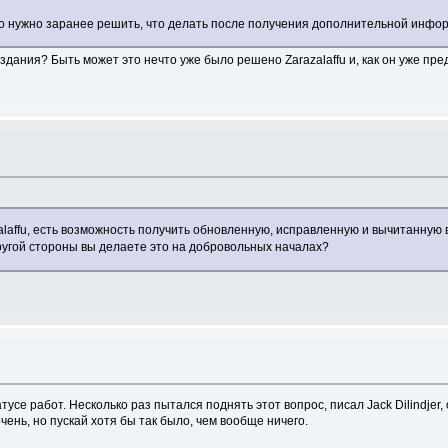
то нужно заранее решить, что делать после получения дополнительной инфор
издания? Быть может это нечто уже было решено Zarazalaffu и, как он уже пр
azalaffu, есть возможность получить обновленную, исправленную и вычитанную
другой стороны вы делаете это на добровольных началах?
тусе работ. Несколько раз пытался поднять этот вопрос, писал Jack Dilindjer,
чень, но пускай хотя бы так было, чем вообще ничего.