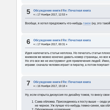
5
Обсуждение книги
/
Re: Печатная книга
«
:
17 Ноября 2017, 12:53 »
Вообще, я хотел предложить что-нибудь
такое
(ну, это тако
6
Обсуждение книги
/
Re: Печатная книга
«
:
17 Ноября 2017, 00:31 »
Идея напечатать статьи неплоха. Но печатать статьи плохо 
книжном же можно конечно давать номер страницы, но все же
Но это все же не инструмент для привлечения людей. Имхо, 
играми: сначала человек играет в пиратку, а потом покупае
7
Обсуждение книги
/
Re: Печатная книга
«
:
16 Ноября 2017, 19:18 »
Ну, если открыта дискуссия по дизайну томов, то внесу сво
Сама обложка. Присоединюсь к посту выше -- сюда уж
не черное. Уж лучше что-нибудь темно-синее, как об
Оформление оглавления: