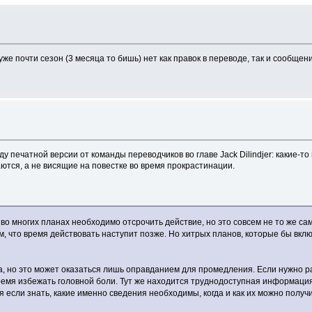
же почти сезон (3 месяца то бишь) нет как правок в переводе, так и сообщен
у печатной версии от команды переводчиков во главе Jack Dilindjer: какие-т
ются, а не висящие на повестке во время прокрастинации.
 во многих планах необходимо отсрочить действие, но это совсем не то же са
, что время действовать наступит позже. Но хитрых планов, которые бы вклю
а, но это может оказаться лишь оправданием для промедления. Если нужно 
ремя избежать головной боли. Тут же находится труднодоступная информация
тя если знать, какие именно сведения необходимы, когда и как их можно получ