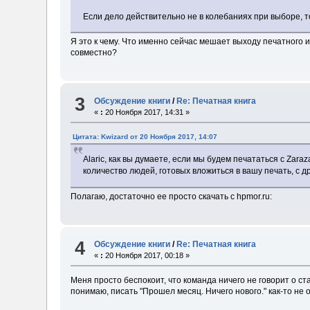
Если дело действительно не в колебаниях при выборе, 
Я это к чему. Что именно сейчас мешает выходу печатного 
совместно?
3
Обсуждение книги
/
Re: Печатная книга
«
:
20 Ноября 2017, 14:31 »
Цитата: Kwizard от 20 Ноября 2017, 14:07
Alaric, как вы думаете, если мы будем печататься с Zar
количество людей, готовых вложиться в вашу печать, с 
Полагаю, достаточно ее просто скачать с hpmor.ru:
4
Обсуждение книги
/
Re: Печатная книга
«
:
20 Ноября 2017, 00:18 »
Меня просто беспокоит, что команда ничего не говорит о ста
понимаю, писать "Прошел месяц. Ничего нового." как-то не о