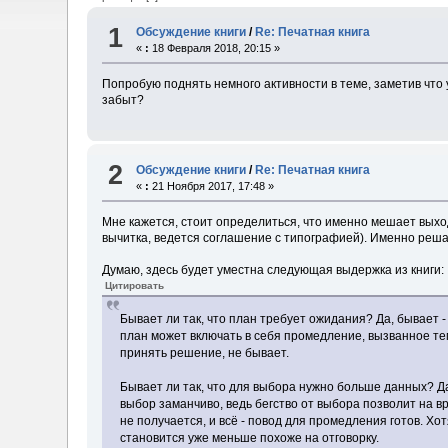
1
Обсуждение книги
/
Re: Печатная книга
«
:
18 Февраля 2018, 20:15 »
Попробую поднять немного активности в теме, заметив что у
забыт?
2
Обсуждение книги
/
Re: Печатная книга
«
:
21 Ноября 2017, 17:48 »
Мне кажется, стоит определиться, что именно мешает выход
вычитка, ведется соглашение с типографией). Именно реша
Думаю, здесь будет уместна следующая выдержка из книги:
Цитировать
Бывает ли так, что план требует ожидания? Да, бывает -
план может включать в себя промедление, вызванное тем
принять решение, не бывает.
Бывает ли так, что для выбора нужно больше данных? Д
выбор заманчиво, ведь бегство от выбора позволит на в
не получается, и всё - повод для промедления готов. Хо
становится уже меньше похоже на отговорку.