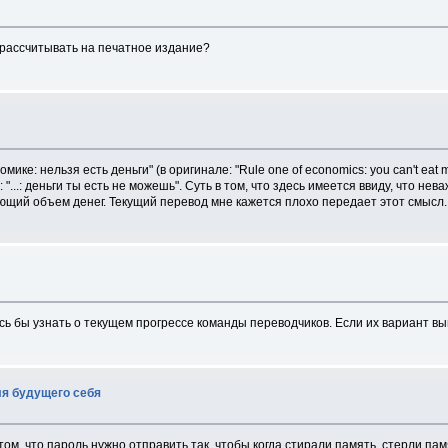
 рассчитывать на печатное издание?
ике: нельзя есть деньги" (в оригинале: "Rule one of economics: you can't eat
 "...: деньги ты есть не можешь". Суть в том, что здесь имеется ввиду, что нева
ующий объем денег. Текущий перевод мне кажется плохо передает этот смысл.
сь бы узнать о текущем прогрессе команды переводчиков. Если их вариант вый
ля будущего себя
том, что пароль нужно отправить так, чтобы когда стирали память, стерли пам