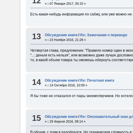
12
«
:
07 Января 2017, 00:15 »
Есть какая-нибудь информация по сабжу, или уже можно не
13
Обсуждение книги
/
Re: Замечания о переводе
«
:
23 Ноября 2016, 21:28 »
Четвертая глава, предложение: "Правило номер один в эконом
"...: деньги есть нельзя", или возможно даже лучше дословно:
то, в какой объем товара ты сможешь обернуть соответств
14
Обсуждение книги
/
Re: Печатная книга
«
:
14 Октября 2016, 10:09 »
Я бы тоже не отказался от пары экземплярчиков. Но хотело
15
Обсуждение книги
/
Re: Опознавательный знак д
«
:
29 Апреля 2016, 08:14 »
В общем, с этим я разобрался. Но техническая сложность в 