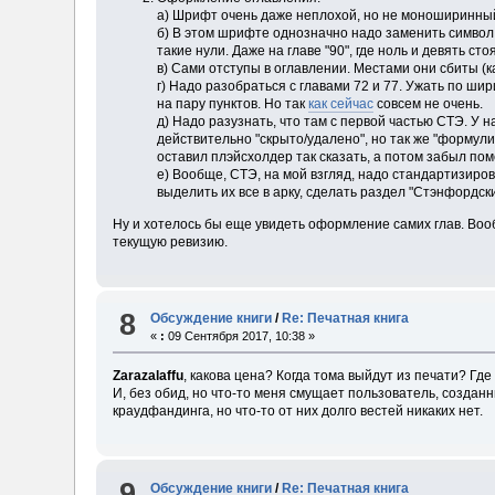
а) Шрифт очень даже неплохой, но не моноширинный. 
б) В этом шрифте однозначно надо заменить символ "0
такие нули. Даже на главе "90", где ноль и девять ст
в) Сами отступы в оглавлении. Местами они сбиты (к
г) Надо разобраться с главами 72 и 77. Ужать по ши
на пару пунктов. Но так
как сейчас
совсем не очень.
д) Надо разузнать, что там с первой частью СТЭ. У н
действительно "скрыто/удалено", но так же "формули
оставил плэйсхолдер так сказать, а потом забыл пом
е) Вообще, СТЭ, на мой взгляд, надо стандартизиро
выделить их все в арку, сделать раздел "Стэнфордс
Ну и хотелось бы еще увидеть оформление самих глав. Вооб
текущую ревизию.
8
Обсуждение книги
/
Re: Печатная книга
«
:
09 Сентября 2017, 10:38 »
Zarazalaffu
, какова цена? Когда тома выйдут из печати? Гд
И, без обид, но что-то меня смущает пользователь, создан
краудфандинга, но что-то от них долго вестей никаких нет.
9
Обсуждение книги
/
Re: Печатная книга