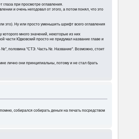
ет глаза при просмотре оглавления.
лении и очень негодовал от этого, а потом понял, что это
 ли это). Ну или просто уменьшить шрифт всего оглавления
(у которого много значений, некоторые из них
рвой части Юдковский просто не придумал название главе и
 №", половина "СТЭ. Часть №. Название". Возможно, стоит
 мне лично они принципиальны, потому и не стал брать
я помню, собирался собирать деньги на печать посредством