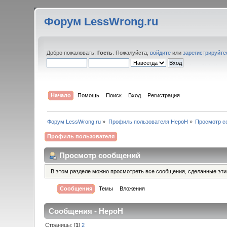
Форум LessWrong.ru
Добро пожаловать,
Гость
. Пожалуйста,
войдите
или
зарегистрируйте
Начало
Помощь
Поиск
Вход
Регистрация
Форум LessWrong.ru
»
Профиль пользователя HepoH
»
Просмотр с
Профиль пользователя
Просмотр сообщений
В этом разделе можно просмотреть все сообщения, сделанные эт
Сообщения
Темы
Вложения
Сообщения - HepoH
Страницы: [
1
]
2