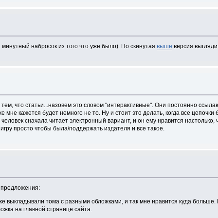
й минутный набросок из того что уже было). Но скинутая
выше
версия выгляди
тем, что статьи...назовем это словом "интерактивные". Они постоянно ссылаю
 мне кажется будет немного не то. Ну и стоит это делать, когда все цепочки
человек сначала читает электронный вариант, и он ему нравится настолько, ч
т игру просто чтобы была/поддержать издателя и все такое.
и предложения:
е выкладывали тома с разными обложками, и так мне нравится куда больше. Н
ложка на главной странице сайта.