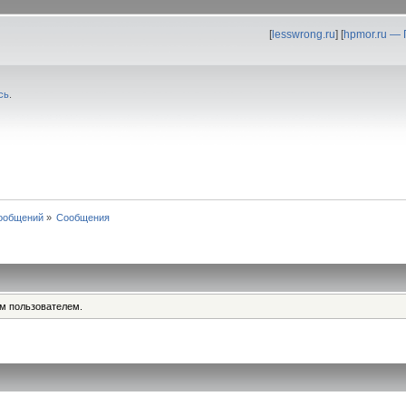
[
lesswrong.ru
] [
hpmor.ru —
сь
.
ообщений
»
Сообщения
им пользователем.