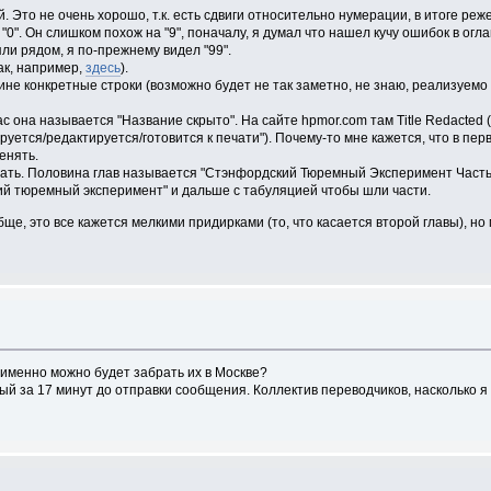
Это не очень хорошо, т.к. есть сдвиги относительно нумерации, в итоге реж
". Он слишком похож на "9", поначалу, я думал что нашел кучу ошибок в оглав
ояли рядом, я по-прежнему видел "99".
ак, например,
здесь
).
рине конкретные строки (возможно будет не так заметно, не знаю, реализуемо
ас она называется "Название скрыто". На сайте hpmor.com там Title Redacted 
руется/редактируется/готовится к печати"). Почему-то мне кажется, что в пе
енять.
вать. Половина глав называется "Стэнфордский Тюремный Эксперимент Часть
кий тюремный эксперимент" и дальше с табуляцией чтобы шли части.
ще, это все кажется мелкими придирками (то, что касается второй главы), но
е именно можно будет забрать их в Москве?
ный за 17 минут до отправки сообщения. Коллектив переводчиков, насколько 