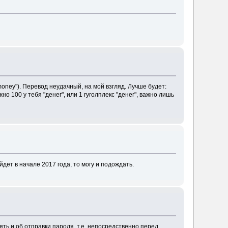
 money"). Перевод неудачный, на мой взгляд. Лучше будет:
жно 100 у тебя "денег", или 1 гуголплекс "денег", важно лишь
дет в начале 2017 года, то могу и подождать.
ять и об отправки пароля, т.е. непосредственно перед