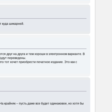
т куда шикарней.
тся друг на друга и тем хороши в электронном варианте. В
 будут переведены.
то тот хочет приобрести печатное издание. Это как с
а крайняк -- пусть даже все будет одинаковое, но хотя бы