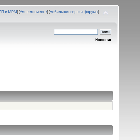
 ГП и МРМ
] [
Умнеем вместе
] [
мобильная версия форума
]
Новости: