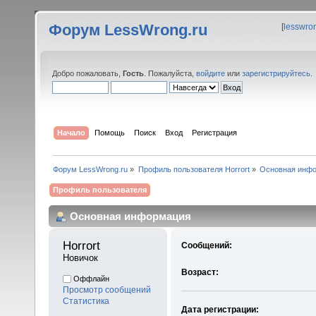
Форум LessWrong.ru
[
lesswro
Добро пожаловать,
Гость
. Пожалуйста,
войдите
или
зарегистрируйтесь
.
Начало
Помощь
Поиск
Вход
Регистрация
Форум LessWrong.ru
»
Профиль пользователя Horrort
»
Основная инф
Профиль пользователя
Основная информация
Horrort 
Сообщений:
Новичок
Возраст:
Оффлайн
Просмотр сообщений
Статистика
Дата регистрации: