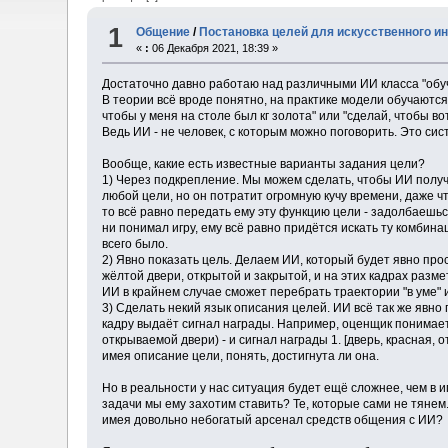
1
Общение
/
Постановка целей для искусственного и
«
:
06 Декабря 2021, 18:39 »
Достаточно давно работаю над различными ИИ класса "обуч
В теории всё вроде понятно, на практике модели обучаются
чтобы у меня на столе был кг золота" или "сделай, чтобы во
Ведь ИИ - не человек, с которым можно поговорить. Это си
Вообще, какие есть известные варианты задания цели?
1) Через подкрепление. Мы можем сделать, чтобы ИИ получ
любой цели, но он потратит огромную кучу времени, даже чт
то всё равно передать ему эту функцию цели - задолбаешьс
ни понимал игру, ему всё равно придётся искать ту комбина
всего было.
2) Явно показать цель. Делаем ИИ, который будет явно про
жёлтой двери, открытой и закрытой, и на этих кадрах разм
ИИ в крайнем случае сможет перебрать траектории "в уме" и
3) Сделать некий язык описания целей. ИИ всё так же явно
кадру выдаёт сигнал награды. Например, оценщик понимает та
открываемой двери) - и сигнал награды 1. [дверь, красная, 
имея описание цели, понять, достигнута ли она.
Но в реальности у нас ситуация будет ещё сложнее, чем в и
задачи мы ему захотим ставить? Те, которые сами не тянем
имея довольно небогатый арсенал средств общения с ИИ?