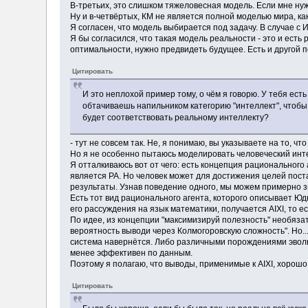
В-третьих, это слишком тяжеловесная модель. Если мне нуже
Ну и в-четвёртых, КМ не является полной моделью мира, ка
Я согласен, что модель выбирается под задачу. В случае с И
Я бы согласился, что такая модель реальности - это и есть
оптимальности, нужно предвидеть будущее. Есть и другой по
Цитировать
И это неплохой пример тому, о чём я говорю. У тебя ест
обтачиваешь напильником категорию "интеллект", чтобы
будет соответствовать реальному интеллекту?
- тут не совсем так. Не, я понимаю, вы указываете на то, ч
Но я не особенно пытаюсь моделировать человеческий инт
Я отталкиваюсь вот от чего: есть концепция рационального
является РА. Но человек может для достижения целей поста
результаты. Узнав поведение одного, мы можем примерно з
Есть тот вид рационального агента, которого описывает Юд
его рассуждения на язык математики, получается AIXI, то е
По идее, из концепции "максимизируй полезность" необязат
вероятность выводи через Колмогоровскую сложность". Но...
система навернётся. Либо различными порождениями эволюц
менее эффективен по данным.
Поэтому я полагаю, что выводы, применимые к AIXI, хорошо
Цитировать