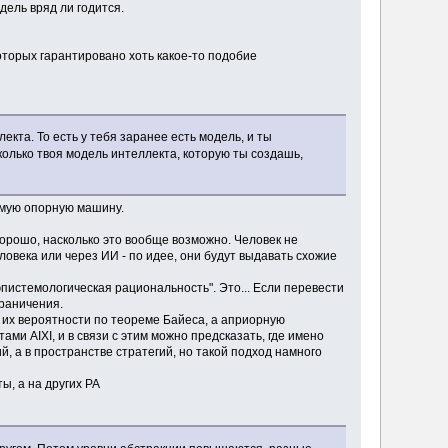
дель вряд ли годится.
которых гарантировано хоть какое-то подобие
кта. То есть у тебя заранее есть модель, и ты
олько твоя модель интеллекта, которую ты создашь,
самую опорную машину.
хорошо, насколько это вообще возможно. Человек не
ловека или через ИИ - по идее, они будут выдавать схожие
эпистемологическая рациональность". Это... Если перевести
граничения.
й их вероятности по теореме Байеса, а априорную
ами AIXI, и в связи с этим можно предсказать, где имено
 а в пространстве стратегий, но такой подход намного
ы, а на других РА