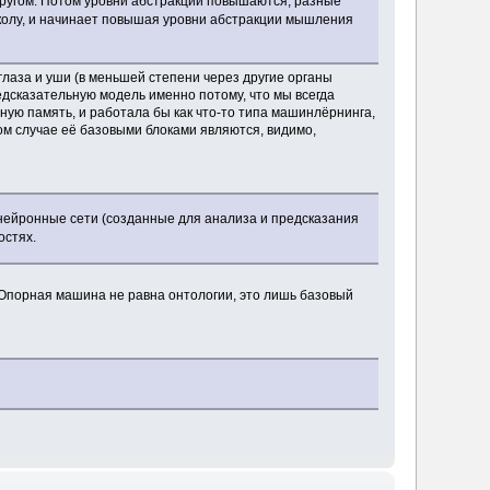
 другом. Потом уровни абстракции повышаются, разные
школу, и начинает повышая уровни абстракции мышления
 глаза и уши (в меньшей степени через другие органы
едсказательную модель именно потому, что мы всегда
ьную память, и работала бы как что-то типа машинлёрнинга,
ком случае её базовыми блоками являются, видимо,
 нейронные сети (созданные для анализа и предсказания
остях.
. Опорная машина не равна онтологии, это лишь базовый