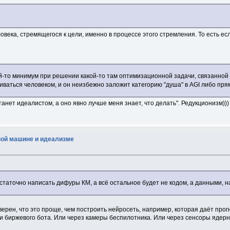
овека, стремящегося к цели, именно в процессе этого стремления. То есть есл
кой-то минимум при решении какой-то там оптимизационной задачи, связанно
иваться человеком, и он неизбежно заложит категорию "душа" в AGI либо прям
танет идеалистом, а оно явно лучше меня знает, что делать". Редукционизм)))
ной машине и идеализме
достаточно написать дифуры КМ, а всё остальное будет не кодом, а данными,
ерен, что это проще, чем построить нейросеть, например, которая даёт прогн
ки биржевого бота. Или через камеры беспилотника. Или через сенсоры ядерн