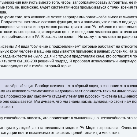
 умножения наизусть вместо того, чтобы запрограммировать алгоритмы, её 
 того, он, возможно, будет систематически промахиваться с точки зрения те
ыша.
ну кроме того, что человек не может запрограммировать себе в мозг калькулят
Получается настолько сложная функция, что я понимаю, что с таким подход
рощение: человека иногда можно рассматривать как РА - обычно в такие момен
сть относительно простая, измеримая цель, и поведение человека достаточно
о приближается к РА. В остальное время... Не скажу, что человек не рациона
о системы ИИ вида "обучение с подкреплением", которые работают на относите
ельную кору, человек и машина оказываются примерно в равных условиях. На 
задачах теста не было, да я и с трудом представляю себе, кто согласится по
ринять хотя бы 100-200 решений подряд. Я пробовал использовать и напряму
тчиков уводит её в комбинаторный взрыв.
-- это чёрный ящик. Вообще психика -- это чёрный ящик, а сознание это вн
ому как человек систематически недооценивает сложность тех или иных психич
когда профессор дал какому-то студенту тему для курсовой "система машинног
е оно оказывается. Мы думаем, что мы знаем, как мы думаем, но стоит нам п
е стоят.
шу способность описать, что происходит в мышлении, но неспособность это з
ит в умах у людей, а отталкиваюсь от модели РА. Модель простая и... Очень
 ситуации почти независимо от системы целей - значит, и мне стоит.