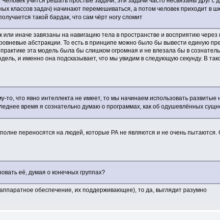
. Человек учится решать простые задачи, эти задачи часто несвязаны друг с
ных классов задач) начинают перемешиваться, а потом человек приходит в 
получается такой бардак, что сам чёрт ногу сломит
ак или иначе завязаны на навигацию тела в пространстве и восприятию через
оуровневые абстракции. То есть в принципе можно было бы вывести единую пр
а практике эта модель была бы слишком огромная и не влезала бы в сознател
модель, и именно она подсказывает, что мы увидим в следующую секунду. В та
у-то, что явно интеллекта не имеет, то мы начинаем использовать развитые
следнее время я сознательно думаю о программах, как об одушевлённых сущн
 вполне переносятся на людей, которые РА не являются и не очень пытаются
овать её, думая о конечных группах?
и аппаратное обеспечение, их поддерживающее), то да, выглядит разумно