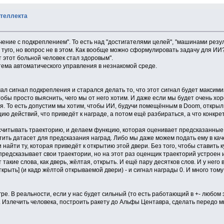
нтеллекта
ение с подкреплением". То есть над "достигателями целей", "машинами резул
 туго, но вопрос не в этом. Как вообще можно сформулировать задачу для ИИ
т этот больной человек стал здоровым".
стема автоматического управления в незнакомой среде.
ал сигнал подкрепления и старался делать то, что этот сигнал будет максим
обы просто выяснить, чего мы от него хотим. И даже если мы будет очень хоро
я. То есть допустим мы хотим, чтобы ИИ, будучи помещённым в Doom, открыл 
цию действий, что приведёт к награде, а потом ещё разбираться, а что конкрет
считывать траекторию, и делаем функцию, которая оценивает предсказанные 
етить датасет для предсказания наград. Либо мы даже можем подать ему в ка
 найти ту, которая приведёт к открытию этой двери. Без того, чтобы ставить 
 предсказывает свои траектории, но на этот раз оценщик траекторий устроен 
кие слова, как дверь, жёлтая, открыть. И ещё пару десятков слов. И у него в 
открыть] (и кадр жёлтой открываемой двери) - и сигнал награды 0. И много то
гре. В реальности, если у нас будет сильный (то есть работающий в +- любом
. Излечить человека, построить ракету до Альфы Центавра, сделать передо м