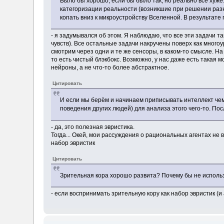
Было бы хорошо, если бы было так, но реально всё хуже
категоризации реальности (возникшие при решении раз
копать вниз к микроустройству Вселенной. В результате 
- я задумывался об этом. Я наблюдаю, что все эти задачи т
чувств). Все остальные задачи накручены поверх как мног
смотрим через одни и те же сенсоры, в каком-то смысле. Н
то есть чистый блэкбокс. Возможно, у нас даже есть такая 
нейроны, а не что-то более абстрактное.
Цитировать
И если мы берём и начинаем приписывать интеллект чем
поведения других людей) для анализа этого чего-то. По
- да, это полезная эвристика.
Тогда... Окей, мои рассуждения о рациональных агентах не
набор эвристик
Цитировать
Зрительная кора хорошо развита? Почему бы не использ
- если воспринимать зрительную кору как набор эвристик (