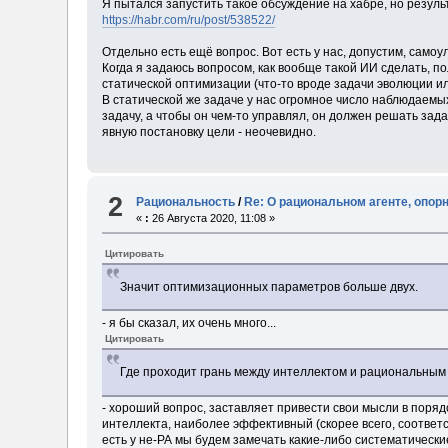
Я пытался запустить такое обсуждение на хабре, но резуль
https://habr.com/ru/post/538522/
Отдельно есть ещё вопрос. Вот есть у нас, допустим, само
Когда я задаюсь вопросом, как вообще такой ИИ сделать, п
статической оптимизации (что-то вроде задачи эволюции ил
В статической же задаче у нас огромное число наблюдаемы
задачу, а чтобы он чем-то управлял, он должен решать зада
явную постановку цели - неочевидно.
2
Рациональность
/
Re: О рациональном агенте, опор
«
:
26 Августа 2020, 11:08 »
Цитировать
Значит оптимизационных параметров больше двух.
- я бы сказал, их очень много...
Цитировать
Где проходит грань между интеллектом и рациональным
- хороший вопрос, заставляет привести свои мысли в порядо
интеллекта, наиболее эффективный (скорее всего, соответ
есть у не-РА мы будем замечать какие-либо систематически