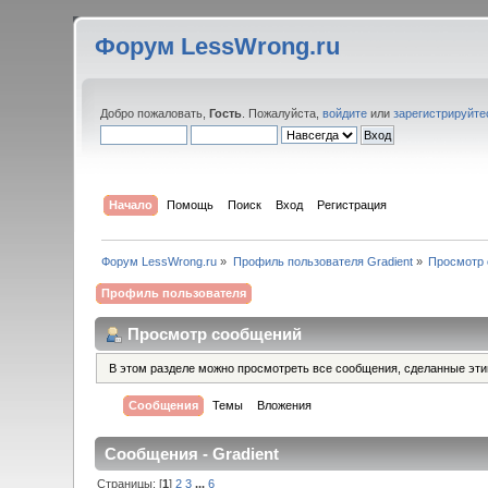
Форум LessWrong.ru
Добро пожаловать,
Гость
. Пожалуйста,
войдите
или
зарегистрируйте
Начало
Помощь
Поиск
Вход
Регистрация
Форум LessWrong.ru
»
Профиль пользователя Gradient
»
Просмотр
Профиль пользователя
Просмотр сообщений
В этом разделе можно просмотреть все сообщения, сделанные эт
Сообщения
Темы
Вложения
Сообщения - Gradient
Страницы: [
1
]
2
3
...
6