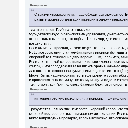
Цитировать
С такими утверждениями надо обходиться аккуратнее. Е
разные уровни организации материи в одном утверждении
- да, я согласен. Грубовато выразился.
Чуть детализирую. Мозг - система управления, у него есть
это не только синапсы, это ещё и... Например, датчики го
воздействий.
Если бы меня спросили, из чего искусственная нейросеть (
ReLu, которые являются комбинацией линейной функции и к
операций вот. Умножения двух переменных, например, там н
Если задать такой вопрос применительно к человеческому м
список, и мозг поддерживает на низком уровне какие-то ещ
для них - это взвешенная сумма, сигмоида и какие-то ещё ф
Может быть, над нейронами есть ещё какие-то уровни абстр
и применяются плюс-минус по всему мозгу. И модели состоя
так, то моя идея "для человека базовый блок - это нейрон,
Цитировать
интеллект это уже психология, а нейроны -- физиология
- разумеется. Только мне неизвестен хороший способ свест
моделей построено, с разным уровнем детализации. Если см
никто напрямую не проверял, вполне возможно, что соврем
Цитировать