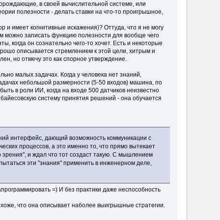
порождающие, в своей вычислительной системе, или
ории полезности - делать ставки на что-то проигрышное,
ор и имеет когнитивные искажения)? Оттуда, что я не могу
ом можно записать функцию полезности для вообще чего
ты, когда он сознательно чего-то хочет. Есть и некоторые
 хорошо описывается стремлением к этой цели, хитрым и
лен, но отмечу это как спорное утверждение.
льно малых задачах. Когда у человека нет знаний,
задачах небольшой размерности (5-50 входов) машина, по
быть в роли ИИ, когда на входе 500 датчиков неизвестно
ю байесовскую систему принятия решений - она обучается
ешний интерфейс, дающий возможность коммуникации с
еских процессов, а это именно то, что прямо вытекает
о зрения", и ждал что тот создаст такую. С мышлением
опытаться эти "знания" применить в инженерном деле,
апрограммировать =) И без практики даже неспособность
 похоже, что она описывает наболее выигрышные стратегии.