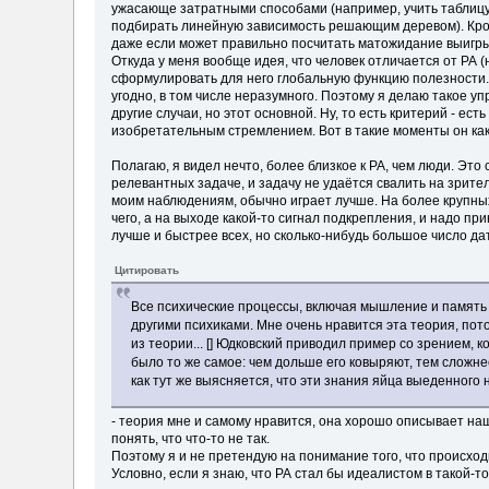
ужасающе затратными способами (например, учить таблицу
подбирать линейную зависимость решающим деревом). Кроме
даже если может правильно посчитать матожидание выигр
Откуда у меня вообще идея, что человек отличается от РА (
сформулировать для него глобальную функцию полезности. 
угодно, в том числе неразумного. Поэтому я делаю такое уп
другие случаи, но этот основной. Ну, то есть критерий - е
изобретательным стремлением. Вот в такие моменты он как-т
Полагаю, я видел нечто, более близкое к РА, чем люди. Эт
релевантных задаче, и задачу не удаётся свалить на зрит
моим наблюдениям, обычно играет лучше. На более крупных 
чего, а на выходе какой-то сигнал подкрепления, и надо п
лучше и быстрее всех, но сколько-нибудь большое число да
Цитировать
Все психические процессы, включая мышление и память 
другими психиками. Мне очень нравится эта теория, пот
из теории... [] Юдковский приводил пример со зрением, 
было то же самое: чем дольше его ковыряют, тем сложне
как тут же выясняется, что эти знания яйца выеденного н
- теория мне и самому нравится, она хорошо описывает на
понять, что что-то не так.
Поэтому я и не претендую на понимание того, что происход
Условно, если я знаю, что РА стал бы идеалистом в такой-то