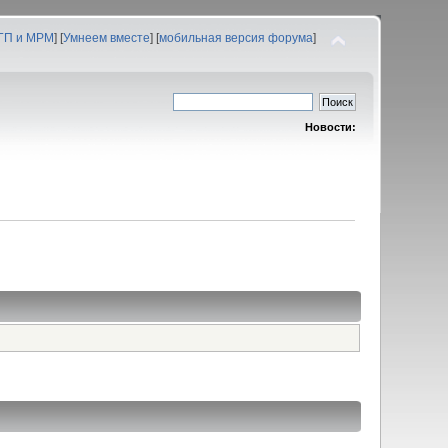
 ГП и МРМ
] [
Умнеем вместе
] [
мобильная версия форума
]
Новости: