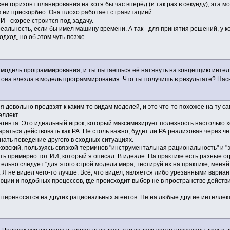
н горизонт планирования на хотя бы час вперёд (и так раз в секунду), эта мо
к ни прискорбно. Она плохо работает с гравитацией.
И - скорее строится под задачу.
 реальность, если бы имел машину времени. А так - для принятия решений, у 
дход, но об этом чуть позже.
ь модель программирования, и ты пытаешься её натянуть на концепцию интелле
 она влезла в модель программирования. Что ты получишь в результате? Наск
то я довольно предвзят к каким-то видам моделей, и это что-то похожее на ту 
еллект.
 агента. Это идеальный игрок, который максимизирует полезность настолько 
раться действовать как РА. Не столь важно, будет ли РА реализован через че
нать поведение другого в сходных ситуациях.
ковский, пользуясь связкой терминов "инструментальная рациональность" и "
сть примерно тот ИИ, который я описал. В идеале. На практике есть разные о
ельно следует "для этого строй модели мира, тестируй их на практике, меня
 Я не видел чего-то лучше. Всё, что видел, является либо урезанными вариант
ии и подобных процессов, где происходит выбор не в пространстве действий,
 переносятся на других рациональных агентов. Не на любые другие интеллект