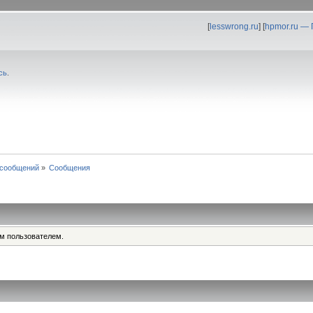
[
lesswrong.ru
] [
hpmor.ru —
сь
.
 сообщений
»
Сообщения
им пользователем.