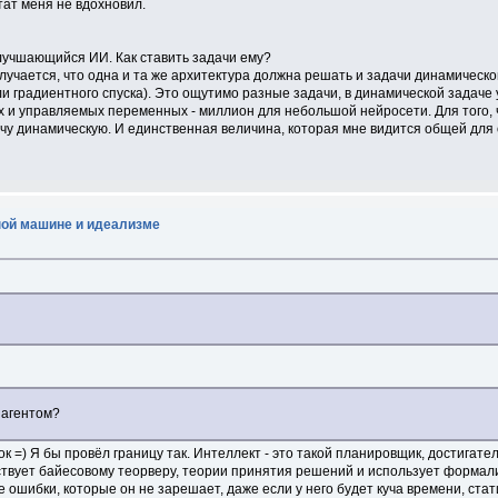
тат меня не вдохновил.
улучшающийся ИИ. Как ставить задачи ему?
олучается, что одна и та же архитектура должна решать и задачи динамическо
и градиентного спуска). Это ощутимо разные задачи, в динамической задаче 
х и управляемых переменных - миллион для небольшой нейросети. Для того,
чу динамическую. И единственная величина, которая мне видится общей для о
ной машине и идеализме
 агентом?
к =) Я бы провёл границу так. Интеллект - это такой планировщик, достигател
ствует байесовому теорверу, теории принятия решений и использует формал
е ошибки, которые он не зарешает, даже если у него будет куча времени, ста