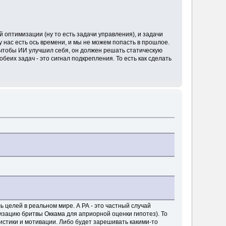
й оптимизации (ну то есть задачи управления), и задачи
у нас есть ось времени, и мы не можем попасть в прошлое.
 чтобы ИИ улучшил себя, он должен решать статическую
беих задач - это сигнал подкрепления. То есть как сделать
ь целей в реальном мире. А РА - это частный случай
изацию бритвы Оккама для априорной оценки гипотез). То
тистики и мотивации. Либо будет зарешивать какими-то