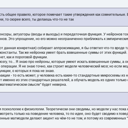
сть общее правило, которое помечает такие утверждения как сомнительные.
, то скорее всего, ты делаешь что-то не так
 сенсоры, актуаторы (входы и выходы) и передаточная функция. У нейронов т
рмонов. Это упрощение, но его можно неограниченно приближать к эмпирическ
вот данная конкретная) собирает аппроксимацию, я бы ответил что-то вроде 
онстанты. Так же нейронка умеет брать взвешенные суммы от этих функций. 
ет, как и пороговой функции.
озгу, то... Я знаю про нейроны, которые умеют искать взвешенные суммы, а 
ё операции. Я не знаю точно, как строит модели человеческий мозг, но если 
ункции, о которых я пока не знаю.
акции - то есть может, у человека есть какие-то стандартные микросхемы и
т именно из этих стандартных решателей, а обучать модель из одних только 
 в математическом смысле" будет неверна.
и психологию к физиологии. Теоретически они сводимы, но модели у нас пока 
отреть только на поведение человека, то по идее, оно будет сводимо к пове
енные матмодели делают акцент на чём-то не том, и потому из современных 