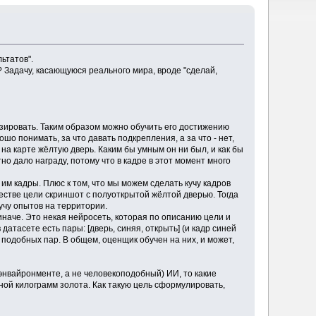
ьтатов".
? Задачу, касающуюся реального мира, вроде "сделай,
изировать. Таким образом можно обучить его достижению
шо понимать, за что давать подкрепления, а за что - нет,
на карте жёлтую дверь. Каким бы умным он ни был, и как бы
но дало награду, потому что в кадре в этот момент много
им кадры. Плюс к том, что мы можем сделать кучу кадров
честве цели скриншот с полуоткрытой жёлтой дверью. Тогда
кучу опытов на территории.
иначе. Это некая нейросеть, которая по описанию цели и
датасете есть пары: [дверь, синяя, открыть] (и кадр синей
му подобных пар. В общем, оценщик обучен на них, и может,
 энвайронменте, а не человекоподобный) ИИ, то какие
ной килограмм золота. Как такую цель сформулировать,