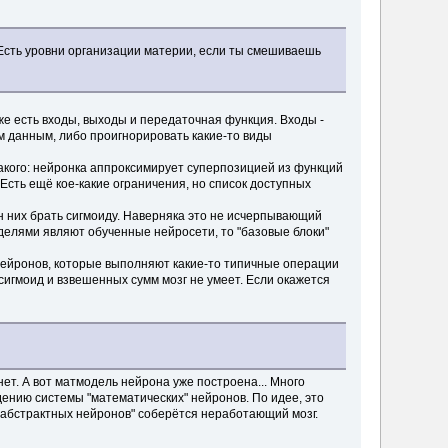
 Есть уровни организации материи, если ты смешиваешь
оже есть входы, выходы и передаточная функция. Входы -
им данным, либо проигнорировать какие-то виды
такого: нейронка аппроксимирует суперпозицией из функций
Есть ещё кое-какие ограничения, но список доступных
он них брать сигмоиду. Наверняка это не исчерпывающий
моделями являют обученные нейросети, то "базовые блоки"
з нейронов, которые выполняют какие-то типичные операции
сигмоид и взвешенных сумм мозг не умеет. Если окажется
нет. А вот матмодель нейрона уже построена... Много
дению системы "математических" нейронов. По идее, это
"абстрактных нейронов" соберётся неработающий мозг.