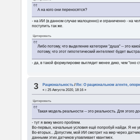
А на кого они переносятся?
- на ИИ (в данном случае малоценно) и ограниченно - на чел
поступить так же.
Цитировать
Либо потому, что выделение категории "душа" -- это ка
потому, что этот гипотетический интеллект будет выстра
- да, в такой формулировке выглядит менее дико, чем "оно с
3
Рациональность
/
Re: О рациональном агенте, опор
«
:
25 Августа 2020, 18:16 »
Цитировать
Такая модель реальности -- это реальность. Для этого 
- тут я вижу много проблем.
Во-первых, начальные условия ещё попробуй найди. Я не ув
Во-вторых... Допустим, мой ИИ смотрит на мир через датчи
данными этих датчиков улавливает квантмех.