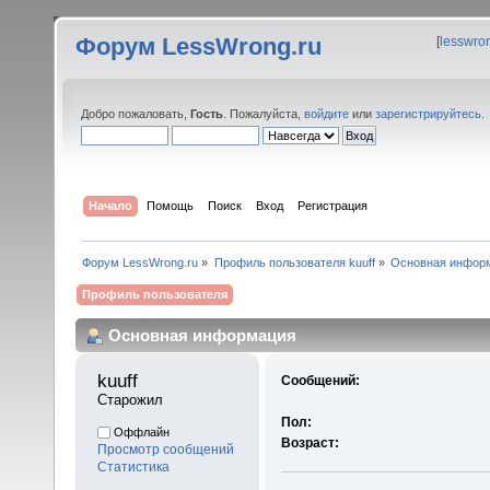
Форум LessWrong.ru
[
lesswro
Добро пожаловать,
Гость
. Пожалуйста,
войдите
или
зарегистрируйтесь
.
Начало
Помощь
Поиск
Вход
Регистрация
Форум LessWrong.ru
»
Профиль пользователя kuuff
»
Основная инфор
Профиль пользователя
Основная информация
kuuff 
Сообщений:
Старожил
Пол:
Оффлайн
Возраст:
Просмотр сообщений
Статистика