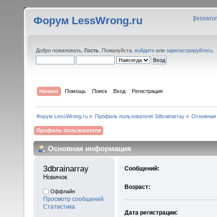
Форум LessWrong.ru
[
lesswro
Добро пожаловать,
Гость
. Пожалуйста,
войдите
или
зарегистрируйтесь
.
Начало
Помощь
Поиск
Вход
Регистрация
Форум LessWrong.ru
»
Профиль пользователя 3dbrainarray
»
Основная
Профиль пользователя
Основная информация
3dbrainarray 
Сообщений:
Новичок
Возраст:
Оффлайн
Просмотр сообщений
Статистика
Дата регистрации: