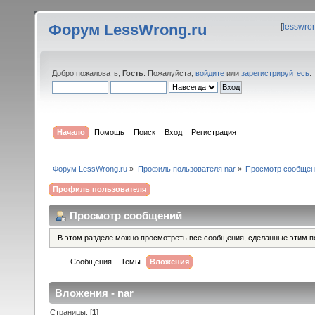
Форум LessWrong.ru
[
lesswro
Добро пожаловать,
Гость
. Пожалуйста,
войдите
или
зарегистрируйтесь
.
Начало
Помощь
Поиск
Вход
Регистрация
Форум LessWrong.ru
»
Профиль пользователя nar
»
Просмотр сообщен
Профиль пользователя
Просмотр сообщений
В этом разделе можно просмотреть все сообщения, сделанные этим п
Сообщения
Темы
Вложения
Вложения - nar
Страницы: [
1
]