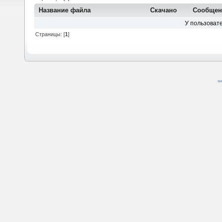
Название файла
Скачано
Сообщен
У пользовате
Страницы: [
1
]
SM