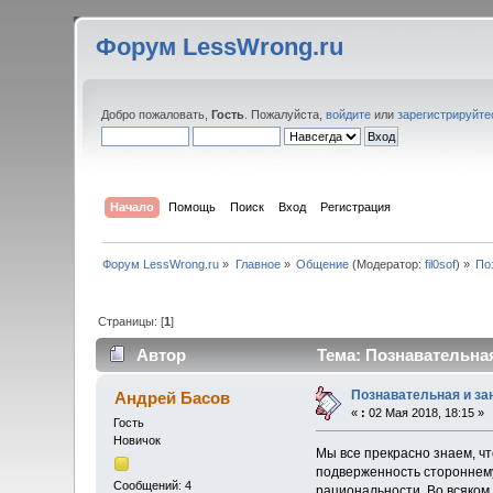
Форум LessWrong.ru
Добро пожаловать,
Гость
. Пожалуйста,
войдите
или
зарегистрируйте
Начало
Помощь
Поиск
Вход
Регистрация
Форум LessWrong.ru
»
Главное
»
Общение
(Модератор:
fil0sof
) »
По
Страницы: [
1
]
Автор
Тема: Познавательная
Познавательная и за
Андрей Басов
«
:
02 Мая 2018, 18:15 »
Гость
Новичок
Мы все прекрасно знаем, ч
подверженность стороннему
Сообщений: 4
рациональности. Во всяком 