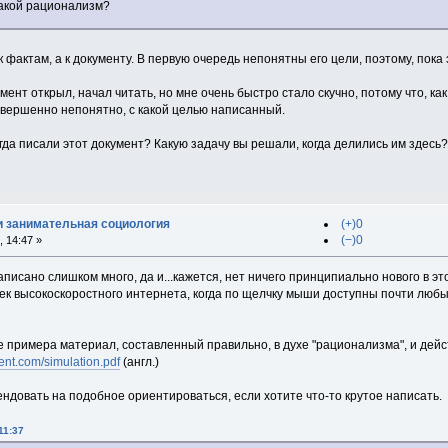
Такой рационализм?
к фактам, а к документу. В первую очередь непонятны его цели, поэтому, пока 
умент открыл, начал читать, но мне очень быстро стало скучно, потому что, к
овершенно непонятно, с какой целью написанный.
гда писали этот документ? Какую задачу вы решали, когда делились им здесь?
и занимательная социология
(+)0
(−)0
 14:47 »
аписано слишком много, да и...кажется, нет ничего принципиально нового в эт
ек высокоскоростного интернета, когда по щелчку мыши доступны почти любы
е примера материал, составленный правильно, в духе "рационализма", и дейс
ent.com/simulation.pdf
(англ.)
ендовать на подобное ориентироваться, если хотите что-то крутое написать.
11:37