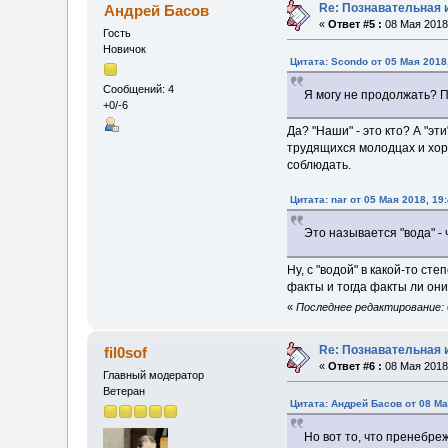
Re: Познавательная 
Андрей Басов
«
Ответ #5 :
08 Мая 2018,
Гость
Новичок
Цитата: Scondo от 05 Мая 2018
Сообщений: 4
Я могу не продолжать? П
+0/-6
Да? "Наши" - это кто? А "э
трудящихся молодцах и хор
соблюдать.
Цитата: nar от 05 Мая 2018, 19
Это называется "вода" -
Ну, с "водой" в какой-то с
факты и тогда факты ли он
«
Последнее редактирование: 08
Re: Познавательная 
fil0sof
«
Ответ #6 :
08 Мая 2018,
Главный модератор
Ветеран
Цитата: Андрей Басов от 08 Ма
Но вот то, что пренебр