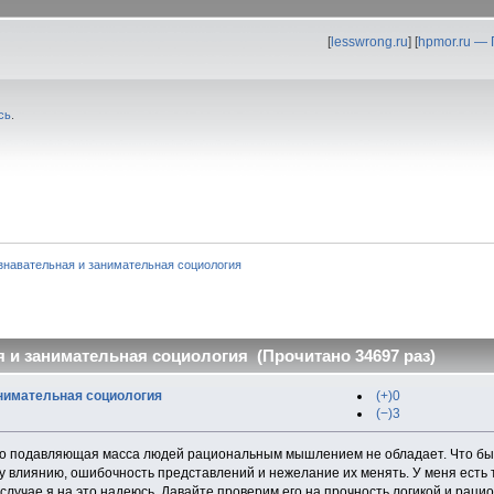
[
lesswrong.ru
] [
hpmor.ru —
сь
.
знавательная и занимательная социология
 и занимательная социология (Прочитано 34697 раз)
нимательная социология
(+)0
(−)3
то подавляющая масса людей рациональным мышлением не обладает. Что бы 
 влиянию, ошибочность представлений и нежелание их менять. У меня есть т
случае я на это надеюсь. Давайте проверим его на прочность логикой и рац