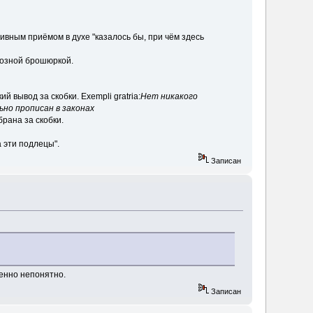
ивным приёмом в духе "казалось бы, при чём здесь
гиозной брошюркой.
 вывод за скобки. Exempli gratria:
Нет никакого
ьно прописан в законах
брана за скобки.
 эти подлецы".
Записан
шенно непонятно.
Записан