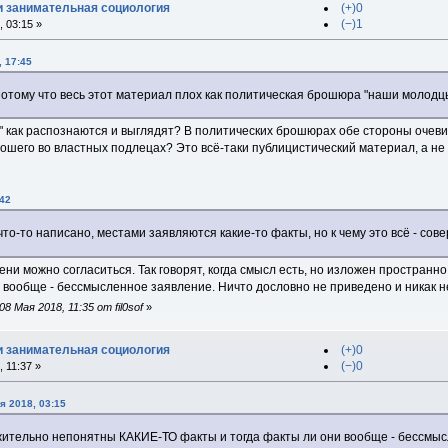
и занимательная социология
(+)0
(−)1
 03:15 »
, 17:45
отому что весь этот материал плох как политическая брошюра "наши молодцы
ти" как распознаются и выглядят? В политических брошюрах обе стороны очеви
ошего во властных подлецах? Это всё-таки публицистический материал, а не
:42
 что-то написано, местами заявляются какие-то факты, но к чему это всё - со
тепени можно согласиться. Так говорят, когда смысл есть, но изложен простра
и вообще - бессмысленное заявление. Ничто дословно не приведено и никак н
 Мая 2018, 11:35 от fil0sof
»
и занимательная социология
(+)0
(−)0
 11:37 »
я 2018, 03:15
ежительно непонятны КАКИЕ-ТО факты и тогда факты ли они вообще - бессмыс