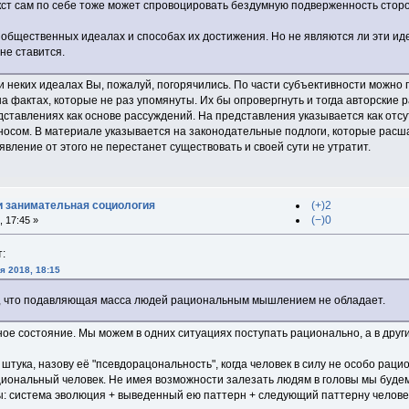
екст сам по себе тоже может спровоцировать бездумную подверженность сто
х общественных идеалах и способах их достижения. Но не являются ли эти и
не ставится.
и неких идеалах Вы, пожалуй, погорячились. По части субъективности можно
 на фактах, которые не раз упомянуты. Их бы опровергнуть и тогда авторские 
едставлениях как основе рассуждений. На представления указывается как от
носом. В материале указывается на законодательные подлоги, которые рас
вление от этого не перестанет существовать и своей сути не утратит.
и занимательная социология
(+)2
(−)0
 17:45 »
:
я 2018, 18:15
, что подавляющая масса людей рациональным мышлением не обладает.
ое состояние. Мы можем в одних ситуациях поступать рационально, а в други
 штука, назову её "псевдорацональность", когда человек в силу не особо рац
иональный человек. Не имея возможности залезать людям в головы мы буде
ы: система эволюция + выведенный ею паттерн + следующий паттерну человек