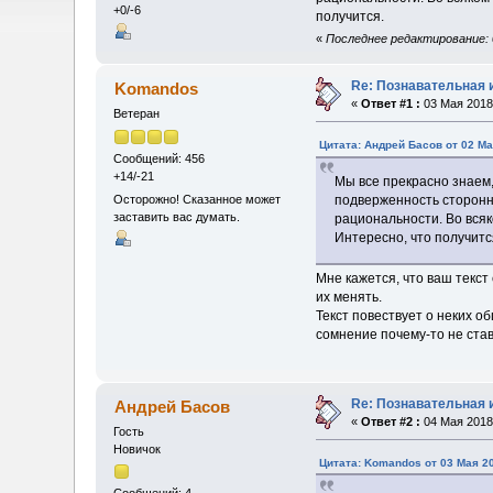
+0/-6
получится.
«
Последнее редактирование: 03
Re: Познавательная 
Komandos
«
Ответ #1 :
03 Мая 2018,
Ветеран
Цитата: Андрей Басов от 02 Ма
Сообщений: 456
+14/-21
Мы все прекрасно знаем
Осторожно! Сказанное может
подверженность сторонн
заставить вас думать.
рациональности. Во всяк
Интересно, что получитс
Мне кажется, что ваш текс
их менять.
Текст повествует о неких 
сомнение почему-то не став
Re: Познавательная 
Андрей Басов
«
Ответ #2 :
04 Мая 2018,
Гость
Новичок
Цитата: Komandos от 03 Мая 20