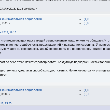
 Мая 2018, 11:15 от fil0sof
»
и занимательная социология
(+)0
(−)0
 15:25 »
я 2018, 18:15
, что подавляющая масса людей рациональным мышлением не обладает. Что 
ему влиянию, ошибочность представлений и нежелание их менять. У меня ест
ом случае я на это надеюсь. Давайте проверим его на прочность логикой и 
я.
т сам по себе тоже может спровоцировать бездумную подверженность сторон
общественных идеалах и способах их достижения. Но не являются ли эти иде
ится.
и занимательная социология
(+)0
(−)1
 09:05 »
18, 15:25