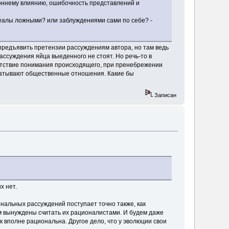
роннему влиянию, ошибочность представлений и
деалы ложными? или заблуждениями сами по себе? -
 предъявить претензии рассуждениям автора, но там ведь
рассуждения яйца выеденного не стоят. Но речь-то в
сутствие понимания происходящего, при пренебрежении
шатывают общественные отношения. Какие бы
Записан
х нет.
иональных рассуждений поступает точно также, как
м вынуждены считать их рационалистами. И будем даже
 вполне рациональна. Другое дело, что у эволюции свои