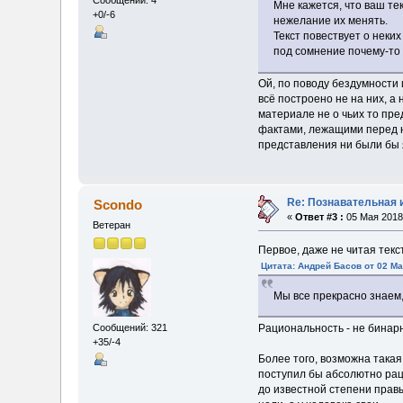
Сообщений: 4
Мне кажется, что ваш т
+0/-6
нежелание их менять.
Текст повествует о неки
под сомнение почему-то 
Ой, по поводу бездумности 
всё построено не на них, а
материале не о чьих то пр
фактами, лежащими перед 
представления ни были бы я
Re: Познавательная 
Scondo
«
Ответ #3 :
05 Мая 2018,
Ветеран
Первое, даже не читая текст
Цитата: Андрей Басов от 02 Ма
Мы все прекрасно знаем
Рациональность - не бинарн
Сообщений: 321
+35/-4
Более того, возможна такая
поступил бы абсолютно рац
до известной степени прав