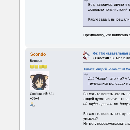
Вот, например, лично я 
довольно популистский, 
Какую задачу вы решали,
Предположу, что написано с
Re: Познавательная 
Scondo
«
Ответ #8 :
08 Мая 2018,
Ветеран
Цитата: Андрей Басов от 08 Ма
Да? "Наши" - это кто? А
трудящихся молодцах и 
Вы хотите понять кого вы 
Сообщений: 321
+35/-4
людей думать иначе... типа 
её туда просто не допуск
Вы хотите понять почему н
умысла?
Ну, могу порекомендовать 