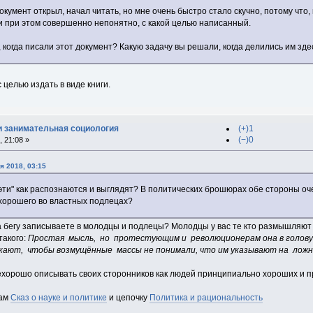
документ открыл, начал читать, но мне очень быстро стало скучно, потому что
и при этом совершенно непонятно, с какой целью написанный.
 когда писали этот документ? Какую задачу вы решали, когда делились им зде
 целью издать в виде книги.
и занимательная социология
(+)1
(−)0
 21:08 »
я 2018, 03:15
 "эти" как распознаются и выглядят? В политических брошюрах обе стороны оч
хорошего во властных подлецах?
на бегу записываете в молодцы и подлецы? Молодцы у вас те кто размышляют
такого:
Простая мысль, но протестующим и революционерам она в голову 
ают, чтобы возмущённые массы не понимали, что им указывают на ложны
ехорошо описывать своих сторонников как людей принципиально хороших и пра
вам
Сказ о науке и политике
и цепочку
Политика и рациональность