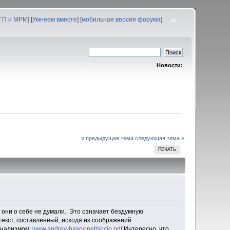
 ГП и МРМ
] [
Умнеем вместе
] [
мобильная версия форума
]
Новости:
« предыдущая тема
следующая тема »
ПЕЧАТЬ
они о себе не думали. Это означает бездумную
екст, составленный, исходя из соображений
ионализмом:
www.andrey-basov.net/socio.pdf
Интересно, что