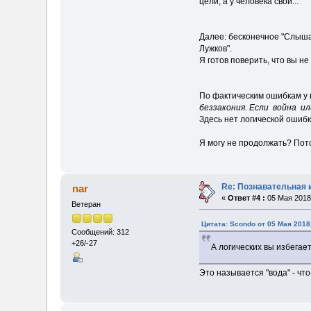
цели, а у человека свои...
Далее: бесконечное "Слышал
Лужков".
Я готов поверить, что вы н
По фактическим ошибкам у ва
беззакония. Если война ил
Здесь нет логической ошибк
Я могу не продолжать? Пото
Re: Познавательная 
nar
«
Ответ #4 :
05 Мая 2018,
Ветеран
Цитата: Scondo от 05 Мая 2018
Сообщений: 312
+26/-27
А логических вы избегает
Это называется "вода" - чт