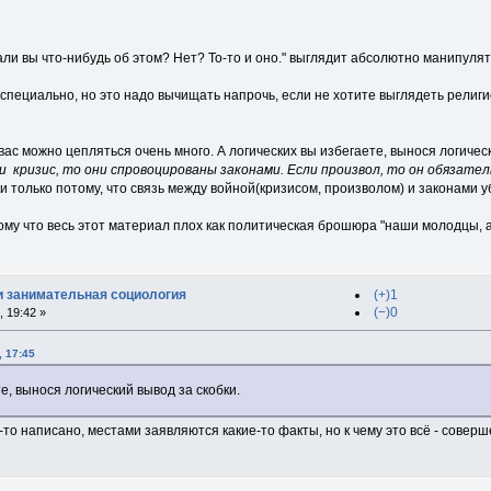
и вы что-нибудь об этом? Нет? То-то и оно." выглядит абсолютно манипулят
е специально, но это надо вычищать напрочь, если не хотите выглядеть рели
с можно цепляться очень много. А логических вы избегаете, вынося логический
и кризис, то они спровоцированы законами. Если произвол, то он обязател
и только потому, что связь между войной(кризисом, произволом) и законами у
му что весь этот материал плох как политическая брошюра "наши молодцы, а
и занимательная социология
(+)1
(−)0
 19:42 »
, 17:45
е, вынося логический вывод за скобки.
о-то написано, местами заявляются какие-то факты, но к чему это всё - совер