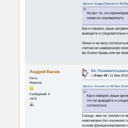
Цитата: Андрей Басов от 08 Ма
Но вот то, что пренебр
никак не опровергнуто.
Как я говорил, ваши аргуме
выводите и следовательно м
Лично я не могу согласитьс
считаю не намеренную гене
вы более правы или же прав
Re: Познавательная 
Андрей Басов
«
Ответ #9 :
11 Мая 2018,
Гость
Новичок
Цитата: Scondo от 08 Мая 2018
Сообщений: 4
Как я говорил, ваши аргу
+0/-6
это не выводите и следо
согласиться.
Скондо, мне не требуется 
невозможно без изучения со
основа функционирования и