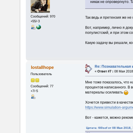
никак не опровергнуто. 
Сообщений: 970
Так ведь и претензия же не 
+55/-3
Вот, например, лично я док
популистский, и при этом с
Какую задачу вы решали, ко
Re: Познавательная 
lostallhope
«
Ответ #7 :
08 Мая 2018,
Пользователь
Мне тоже показалось, что н
Сообщений: 77
процентов написанного. В в
+7/-5
материалы осиливать
Хочется привести в качеств
https://www.simulation-argum
Вот - кажется, можно реком
Цитата: fil0sof от 08 Мая 2018, 