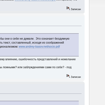
Записан
бы они о себе не думали. Это означает бездумную
ь текст, составленный, исходя из соображений
рационализмом:
www.andrey-basov.net/socio.pdf
нему влиянию, ошибочность представлений и нежелание
алы ложными? или заблуждениями сами по себе? - под
Записан