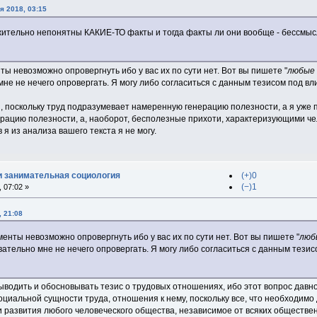
я 2018, 03:15
ежительно непонятны КАКИЕ-ТО факты и тогда факты ли они вообще - бессмыс
нты невозможно опровергнуть ибо у вас их по сути нет. Вот вы пишете "
любые 
не не нечего опровергать. Я могу либо согласиться с данным тезисом под в
я, поскольку труд подразумевает намеренную генерацию полезности, а я уже п
рацию полезности, а, наоборот, бесполезные прихоти, характеризующими чел
 я из анализа вашего текста я не могу.
и занимательная социология
(+)0
(−)1
 07:02 »
, 21:08
менты невозможно опровергнуть ибо у вас их по сути нет. Вот вы пишете "
люб
вательно мне не нечего опровергать. Я могу либо согласиться с данным тез
выводить и обосновывать тезис о трудовых отношениях, ибо этот вопрос дав
циальной сущности труда, отношения к нему, поскольку все, что необходимо 
 развития любого человеческого общества, независимое от всяких обществ