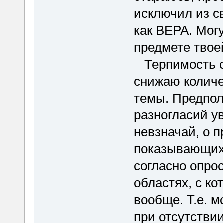
исключил из с
как ВЕРА. Могу
предмете твоей
Терпимость с
снижаю количе
темы. Предпол
разногласий у
невзначай, о 
показывающих,
согласно опро
областях, с к
вообще. Т.е. 
при отсутстви