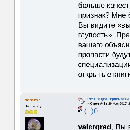
больше качест
признак? Мне 
Вы видите «в
глупость». Пра
вашего объясн
пропасти буду
специализации
открытые книги
Re: Предел терпимости
sergeyr
«
Ответ #48 :
29 Мая 2017, 2
Постоялец
(−)0
valergrad
, Вы