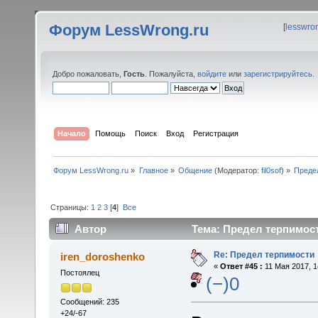
Форум LessWrong.ru
[
lesswro
Добро пожаловать,
Гость
. Пожалуйста,
войдите
или
зарегистрируйтесь
.
Начало
Помощь
Поиск
Вход
Регистрация
Форум LessWrong.ru
»
Главное
»
Общение
(Модератор:
fil0sof
) »
Преде
Страницы:
1
2
3
[
4
]
Все
Автор
Тема: Предел терпимост
Re: Предел терпимости
iren_doroshenko
«
Ответ #45 :
11 Мая 2017, 1
Постоялец
(−)0
Сообщений: 235
+24/-67