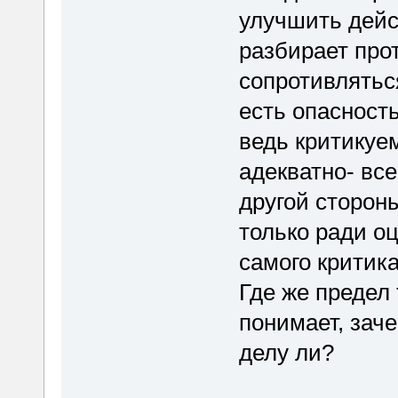
улучшить дейс
разбирает про
сопротивлятьс
есть опасность
ведь критикуе
адекватно- вс
другой сторон
только ради о
самого критика
Где же предел
понимает, заче
делу ли?