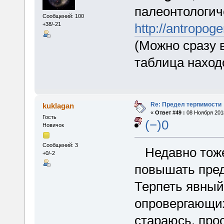
палеонтологиче
Сообщений: 100
http://antropoge
+38/-21
(Можно сразу в
таблица находо
Re: Предел терпимости
kuklagan
«
Ответ #49 :
08 Ноября 2018
Гость
(−)0
Новичок
Сообщений: 3
Недавно тоже
+0/-2
повышать пред
Терпеть явный
опровергающих
стараюсь, прос