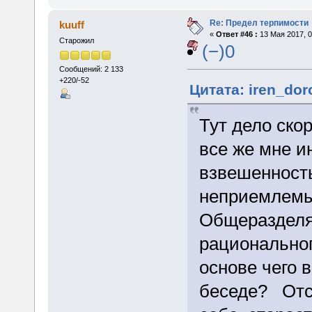
Re: Предел терпимости
kuuff
«
Ответ #46 :
13 Мая 2017, 0
Старожил
(−)0
Сообщений: 2 133
+220/-52
Цитата: iren_dor
Тут дело ско
все же мне и
взвешенност
неприемлемы
Общеразделя
рациональног
основе чего 
беседе? Отс