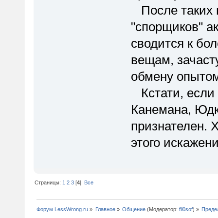
После таких 
"спорщиков" а
сводится к бо
вещам, зачаст
обмену опыто
Кстати, если н
Канемана, Юдко
признателен. 
этого искажен
Страницы:
1
2
3
[
4
]
Все
Форум LessWrong.ru
»
Главное
»
Общение
(Модератор:
fil0sof
) »
Преде