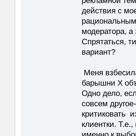
рекламной теме
действия с мо
рациональными
модератора, а 
Спрятаться, ти
вариант?
Меня взбесила
барышни Х объ
Одно дело, ес
совсем другое-
критиковать и
клиентки. Т.е.
именно к выбор