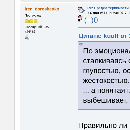
Re: Предел терпимости
iren_doroshenko
«
Ответ #47 :
14 Мая 2017, 1
Постоялец
(−)0
Сообщений: 235
+24/-67
Цитата: kuuff от
По эмоциона
сталкиваясь 
глупостью, о
жестокостью.
... а понятая
выбешивает, 
Правильно ли 