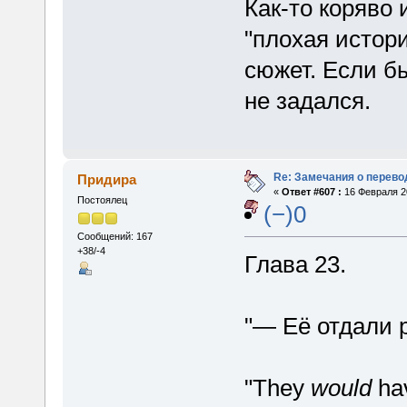
Как-то коряво 
"плохая истори
сюжет. Если б
не задался.
Re: Замечания о перево
Придира
«
Ответ #607 :
16 Февраля 20
Постоялец
(−)0
Сообщений: 167
+38/-4
Глава 23.
"— Её отдали 
"They
would
hav