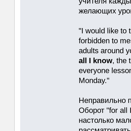
учителя кажды
желающих уро
"I would like to 
forbidden to me
adults around yo
all I know
, the
everyone lesso
Monday."
Неправильно пе
Оборот "for all
настолько мало
рассматривать