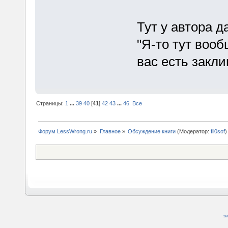
Тут у автора д
"Я-то тут вооб
вас есть закл
Страницы:
1
...
39
40
[
41
]
42
43
...
46
Все
Форум LessWrong.ru
»
Главное
»
Обсуждение книги
(Модератор:
fil0sof
)
SM