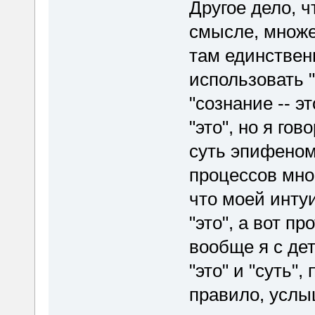
Другое дело, чт
смысле, множе
там единственн
использовать "
"сознание -- э
"это", но я го
суть эпифеном
процессов мног
что моей инту
"это", а вот пр
вообще я с де
"это" и "суть"
правило, услыш