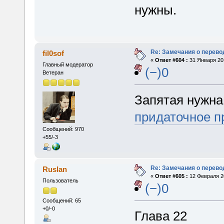
нужны.
Re: Замечания о перево
fil0sof
«
Ответ #604 :
31 Января 201
Главный модератор
(−)0
Ветеран
Запятая нужна
придаточное 
Сообщений: 970
+55/-3
Re: Замечания о перево
Ruslan
«
Ответ #605 :
12 Февраля 20
Пользователь
(−)0
Сообщений: 65
+0/-0
Глава 22