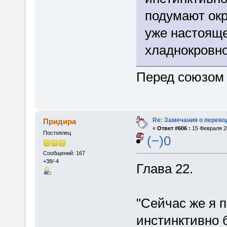
подумают окр
уже настоящ
хладнокровно
Перед союзо
Re: Замечания о перево
Придира
«
Ответ #606 :
15 Февраля 20
Постоялец
(−)0
Сообщений: 167
+38/-4
Глава 22.
"Сейчас же я п
инстинктивно 