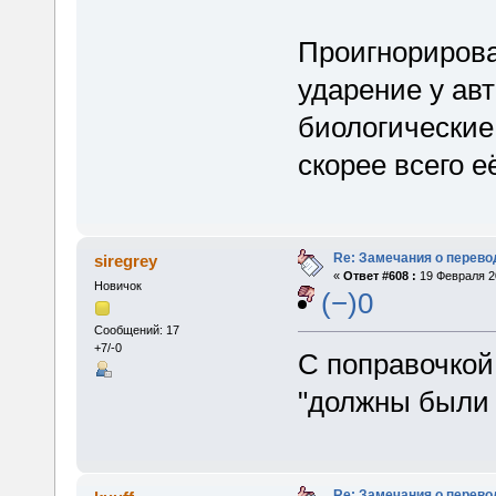
Проигнорирова
ударение у авт
биологические
скорее всего е
Re: Замечания о перево
siregrey
«
Ответ #608 :
19 Февраля 20
Новичок
(−)0
Сообщений: 17
+7/-0
С поправочкой,
"должны были 
Re: Замечания о перево