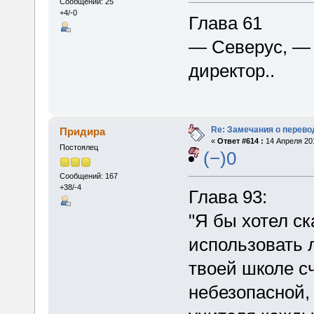
Сообщений: 25
+4/-0
Глава 61
— Северус, —
директор..
Re: Замечания о перево
Придира
«
Ответ #614 :
14 Апреля 201
Постоялец
(−)0
Сообщений: 167
+38/-4
Глава 93:
"Я бы хотел ск
использовать 
твоей школе с
небезопасной,