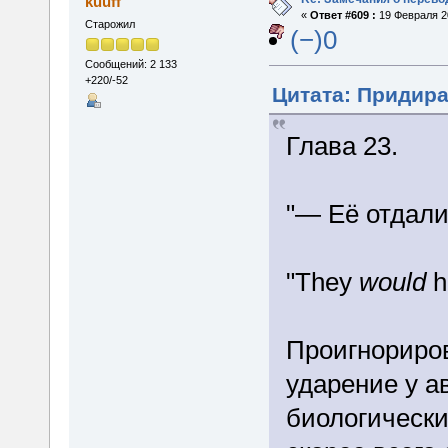
kuuff
«
Ответ #609 :
19 Февраля 20
Старожил
(−)0
Сообщений: 2 133
+220/-52
Цитата: Придира
Глава 23.
"— Её отдали
"They
would
h
Проигнориров
ударение у ав
биологически