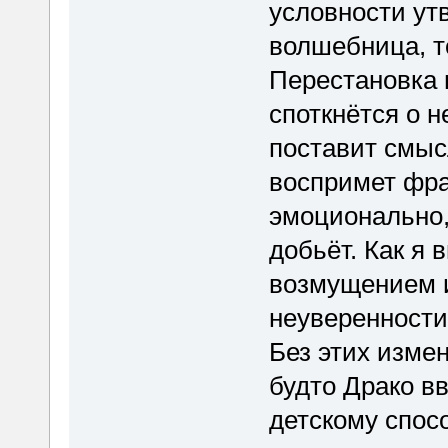
условности ут
волшебница, то
Перестановка п
споткнётся о 
поставит смыс
воспримет фра
эмоционально,
добьёт. Как я 
возмущением и
неуверенности
Без этих изме
будто Драко в
детскому спосо