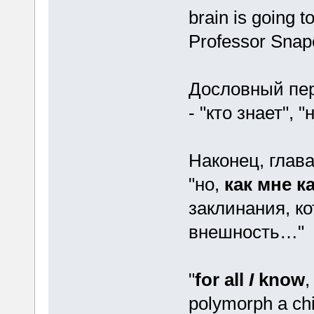
brain is going t
Professor Snap
Дословный пе
- "кто знает", 
Наконец, глава
"но,
как мне к
заклинания, к
внешность…"
"
for all
I
know
,
polymorph a chi