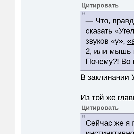
Цитировать
— Что, правд
сказать «Уге
звуков «у»,
«
2, или мышь 
Почему?! Во 
В заклинании У
Из той же глав
Цитировать
Сейчас же я 
инстинктивно