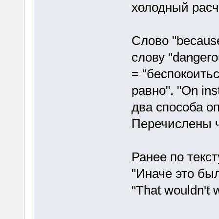
холодный расч
Слово "because
слову "dangerou
= "беспокоитьс
равно". "On inst
два способа оп
Перечислены ч
Ранее по текст
"Иначе это бы
"That wouldn't 