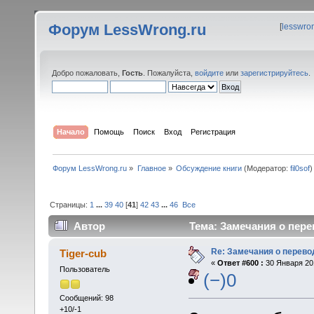
Форум LessWrong.ru
[
lesswro
Добро пожаловать,
Гость
. Пожалуйста,
войдите
или
зарегистрируйтесь
.
Начало
Помощь
Поиск
Вход
Регистрация
Форум LessWrong.ru
»
Главное
»
Обсуждение книги
(Модератор:
fil0sof
)
Страницы:
1
...
39
40
[
41
]
42
43
...
46
Все
Автор
Тема: Замечания о пере
Re: Замечания о перево
Tiger-cub
«
Ответ #600 :
30 Января 201
Пользователь
(−)0
Сообщений: 98
+10/-1