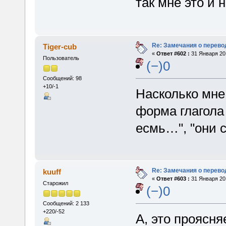
так мне это и 
Re: Замечания о перево
Tiger-cub
«
Ответ #602 :
31 Января 201
Пользователь
(−)0
Сообщений: 98
+10/-1
Насколько мне
форма глагола
есмь…", "они с
Re: Замечания о перево
kuuff
«
Ответ #603 :
31 Января 201
Старожил
(−)0
Сообщений: 2 133
+220/-52
А, это проясняе