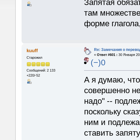
Запятая обяза
там множестве
форме глагола,
Re: Замечания о перево
kuuff
«
Ответ #601 :
30 Января 201
Старожил
(−)0
Сообщений: 2 133
+220/-52
А я думаю, что
совершенно не 
надо" -- подле
поскольку ска
ним и подлежа
ставить запят