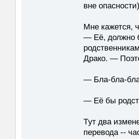
вне опасности)
Мне кажется, ч
— Её, должно 
родственникам
Драко. — Поэт
— Бла-бла-бл
— Её бы родст
Тут два измен
перевода -- ча