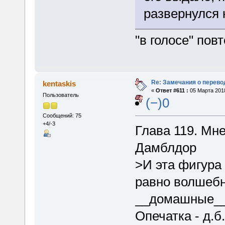
развернулся 
"в голосе" по
Re: Замечания о перево
kentaskis
«
Ответ #611 :
05 Марта 2018
Пользователь
(−)0
Сообщений: 75
+4/-3
Глава 119. Мн
Дамблдор
>И эта фигура
равно волшебн
__домашные__ 
Опечатка - д.б