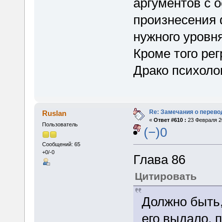
аргументов с 
произнесения 
нужного уровня
Кроме того рег
Драко психоло
Re: Замечания о перево
Ruslan
«
Ответ #610 :
23 Февраля 20
Пользователь
(−)0
Сообщений: 65
+0/-0
Глава 86
Цитировать
Должно быть,
его выдало, 