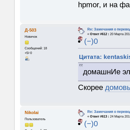
hpmor, и на ф
Re: Замечания о перево
Д-503
«
Ответ #612 :
20 Марта 2018
Новичок
(−)0
Сообщений: 18
+5/-0
Цитата: kentaski
домашнИе э
Скорее
домов
Re: Замечания о перево
Nikolai
«
Ответ #613 :
24 Марта 2018
Пользователь
(−)0