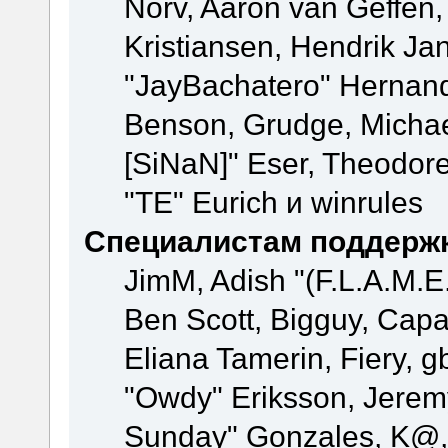
Norv, Aaron van Geffen,
Kristiansen, Hendrik Ja
"JayBachatero" Hernand
Benson, Grudge, Michael
[SiNaN]" Eser, Theodore
"TE" Eurich и winrules
Специалистам поддерж
JimM, Adish "(F.L.A.M.E.
Ben Scott, Bigguy, Cap
Eliana Tamerin, Fiery, g
"Owdy" Eriksson, Jeremy 
Sunday" Gonzales, K@, 