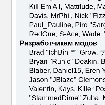
Kill Em All, Mattitude, M
Davis, MrPhil, Nick "Fiz
Paul_Pauline, Piro "Sar
RedOne, S-Ace, Wade "
Разработчикам модов
Brad "IchBin™" Grow, 
Bryan "Runic" Deakin, 
Blaber, Daniel15, Eren 
Jason "JBlaze" Clemons
Valentin, Kays, Killer P
"SlammedDime" Zuba, M