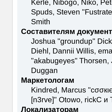
Kerle, Nibogo, Niko, Pet
Spuds, Steven "Fustrate
Smith
Составителям докумен
Joshua "groundup" Dicke
Diehl, Dannii Willis, e
"akabugeyes" Thorsen, J
Duggan
Маркетологам
Kindred, Marcus "cσσкι
[n3rve]" Otowo, rickC и
Локализаторам