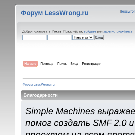
Форум LessWrong.ru
[
lesswro
Добро пожаловать,
Гость
. Пожалуйста,
войдите
или
зарегистрируйтесь
.
Начало
Помощь
Поиск
Вход
Регистрация
Форум LessWrong.ru
Благодарности
Simple Machines выража
помог создать SMF 2.0 
проектом на всем протя