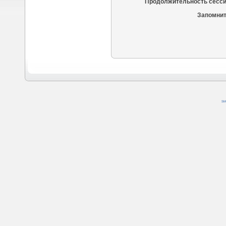
Продолжительность сесси
Запомнит
SM