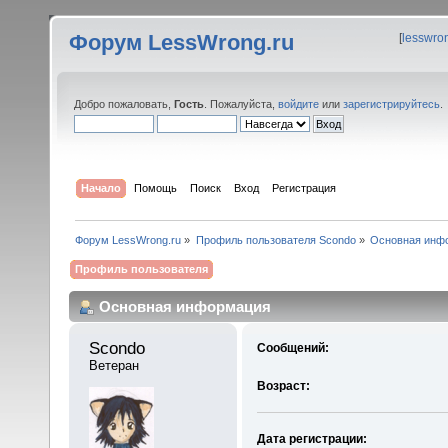
Форум LessWrong.ru
[
lesswro
Добро пожаловать,
Гость
. Пожалуйста,
войдите
или
зарегистрируйтесь
.
Начало
Помощь
Поиск
Вход
Регистрация
Форум LessWrong.ru
»
Профиль пользователя Scondo
»
Основная инф
Профиль пользователя
Основная информация
Scondo 
Сообщений:
Ветеран
Возраст:
Дата регистрации: