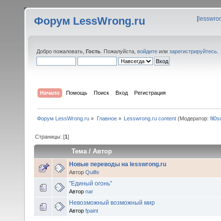
Форум LessWrong.ru
[
lesswro
Добро пожаловать,
Гость
. Пожалуйста,
войдите
или
зарегистрируйтесь
.
Начало
Помощь
Поиск
Вход
Регистрация
Форум LessWrong.ru
»
Главное
»
Lesswrong.ru content
(Модератор:
fil0s
Страницы: [
1
]
Тема
/
Автор
Новые переводы на lesswrong.ru
Автор
Quilfe
"Единый огонь"
Автор
nar
Невозможный возможный мир
Автор
fpaint