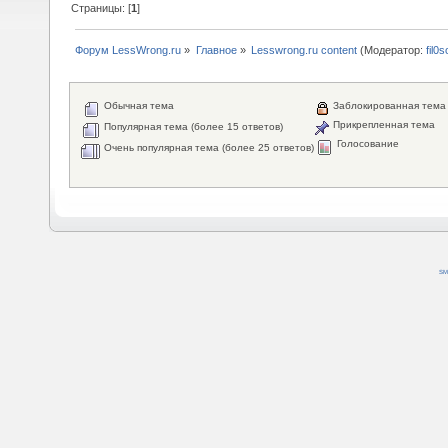
Страницы: [
1
]
Форум LessWrong.ru
»
Главное
»
Lesswrong.ru content
(Модератор:
fil0s
Обычная тема
Заблокированная тема
Прикрепленная тема
Популярная тема (более 15 ответов)
Голосование
Очень популярная тема (более 25 ответов)
SM