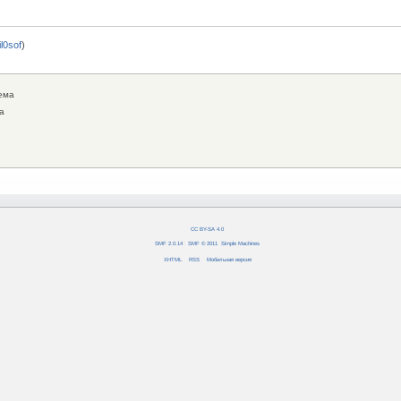
fil0sof
)
ема
а
CC BY-SA 4.0
SMF 2.0.14
|
SMF © 2011
,
Simple Machines
XHTML
RSS
Мобильная версия