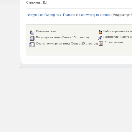
Страницы: [
1
]
Форум LessWrong.ru
»
Главное
»
Lesswrong.ru content
(Модератор:
Обычная тема
Заблокированная т
Прикрепленная тем
Популярная тема (более 15 ответов)
Голосование
Очень популярная тема (более 25 ответов)