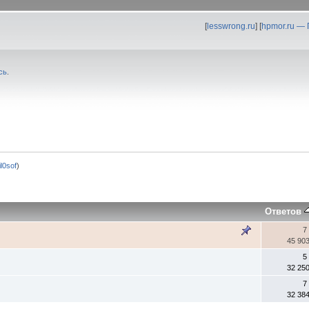
[
lesswrong.ru
] [
hpmor.ru —
сь
.
fil0sof
)
Ответов
7
45 90
5
32 25
7
32 38