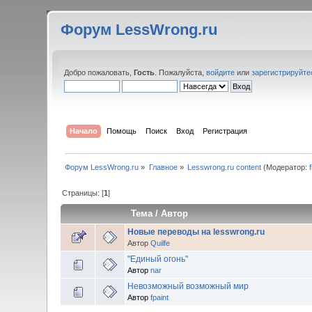
Форум LessWrong.ru
Добро пожаловать,
Гость
. Пожалуйста,
войдите
или
зарегистрируйте
Начало
Помощь
Поиск
Вход
Регистрация
Форум LessWrong.ru
»
Главное
»
Lesswrong.ru content
(Модератор:
Страницы: [
1
]
Тема
/
Автор
Новые переводы на lesswrong.ru
Автор
Quilfe
"Единый огонь"
Автор
nar
Невозможный возможный мир
Автор
fpaint