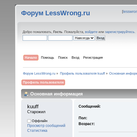
Форум LessWrong.ru
[
lesswro
Добро пожаловать,
Гость
. Пожалуйста,
войдите
или
зарегистрируйтесь
.
Начало
Помощь
Поиск
Вход
Регистрация
Форум LessWrong.ru
»
Профиль пользователя kuuff
»
Основная инфор
Профиль пользователя
Основная информация
kuuff 
Сообщений:
Старожил
Пол:
Оффлайн
Возраст:
Просмотр сообщений
Статистика