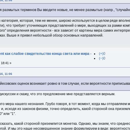
6, 11:08
 размытых терминов Вы вводите новые, не менее размытые (напр., "случайно
категория, которая, тем не менее, широко используется в целом ряде вполне 
и), что требует уточняющих представлений о мире, выходящих за рамки комп
ного" определения вероятности - все зависит от картины мира самих интерп
ках. Выше я привел небольшой обзор основных направлений.
t как слабое свидетельство конца света или мира -
(+)0
(−)0
 18:41 »
6, 11:06
байесовских оценок возникает ровно в том случае, если вероятности приписы
дискуссии и скажу, что это предложение мне представляется верным.
это мера нашего незнания. Грубо говоря, в тот момент, когда мы отправляем 
и, исходя из законов физики, точно определить, какой стороной она призем
" или "1".
сказать, какой стороной приземлится монетка. Однако, мы знаем, что средне
ругой. И мы это наше несовершенное знание формулируем в виде: вероятность 