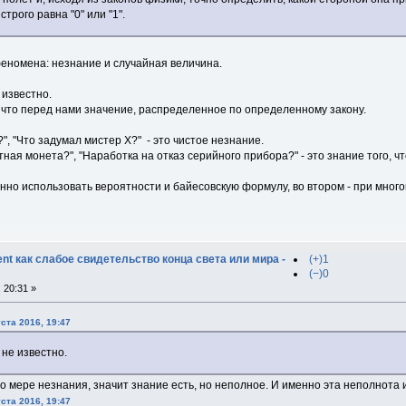
строго равна "0" или "1".
феномена: незнание и случайная величина.
 известно.
, что перед нами значение, распределенное по определенному закону.
", "Что задумал мистер X?" - это чистое незнание.
тная монета?", "Наработка на отказ серийного прибора?" - это знание того, ч
нно использовать вероятности и байесовскую формулу, во втором - при мно
t как слабое свидетельство конца света или мира -
(+)1
(−)0
 20:31 »
ста 2016, 19:47
 не известно.
т о мере незнания, значит знание есть, но неполное. И именно эта неполнота 
ста 2016, 19:47