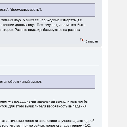
сть", "формализумость").
точных наук. А в них ее необходимо измерять (т.е.
етенции данных наук. Поэтому нет, и не может быть
ретаторов. Разные подходы базируются на разных
Записан
вается объективный смысл.
монетку в воздух, некий идеальный вычислитель мог бы
лится. Для этого вычислителя вероятность выпадения
статистические монетки в половине случаев падают одной
того, что вот прямо сейчас монетка упадёт орлом - 1/2.