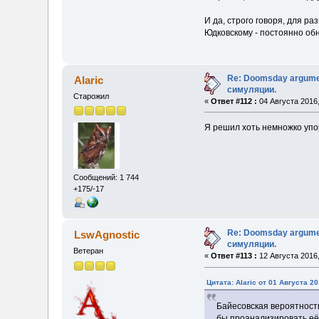
И да, строго говоря, для р
Юдковскому - постоянно обн
Re: Doomsday argumen
Alaric
симуляции.
Старожил
«
Ответ #112 :
04 Августа 2016,
Я решил хоть немножко упо
Сообщений: 1 744
+175/-17
Re: Doomsday argumen
LswAgnostic
симуляции.
Ветеран
«
Ответ #113 :
12 Августа 2016,
Цитата: Alaric от 01 Августа 20
Байесовская вероятность
бы проанализировать её 