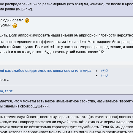
е распределение было равномерным (что вряд ли, конечно), то после n броск
а равна (k-1)/(n-2).
пал один орел?
нусами.
ть. Если аппроксимировать наши знания об априорной плотности вероятнос
та-распределение с коэффициентами k+a и n-k+b. Матожидание бета-распред
оба крайних случая. Если a=b=1, то у нас равномерное распределение, и ап
ьших k и n на выходе тоже будет очень узкий сигнал возле 1/2.
t как слабое свидетельство конца света или мира -
(+)0
(−)0
0:56 »
16, 15:32
агается, что у монеты есть некое имманентное свойство, называемое "вероятн
мы знаем из своих ощущений.
ь термин случайность, поскольку вероятность - это (количественная) оценка
 сводится к вопросу, является ли случайность объективно измеримым фено
емая монета не обязательно характеризует случайность. Если бы мы достов
 руки, которая подбрасывает монету, и т.д.), то могли бы точно предсказать 