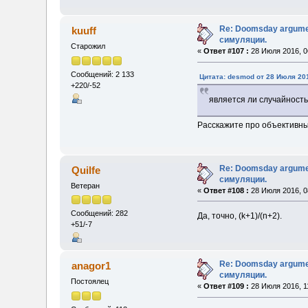
Re: Doomsday argumen
kuuff
симуляции.
Старожил
«
Ответ #107 :
28 Июля 2016, 0
Сообщений: 2 133
Цитата: desmod от 28 Июля 201
+220/-52
является ли случайнос
Расскажите про объективны
Re: Doomsday argumen
Quilfe
симуляции.
Ветеран
«
Ответ #108 :
28 Июля 2016, 0
Сообщений: 282
Да, точно, (k+1)/(n+2).
+51/-7
Re: Doomsday argumen
anagor1
симуляции.
Постоялец
«
Ответ #109 :
28 Июля 2016, 1