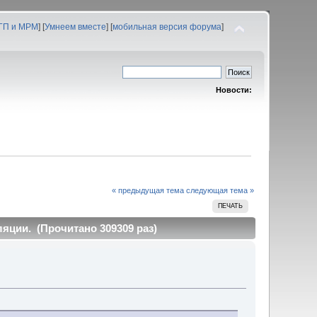
 ГП и МРМ
] [
Умнеем вместе
] [
мобильная версия форума
]
Новости:
« предыдущая тема
следующая тема »
ПЕЧАТЬ
яции. (Прочитано 309309 раз)