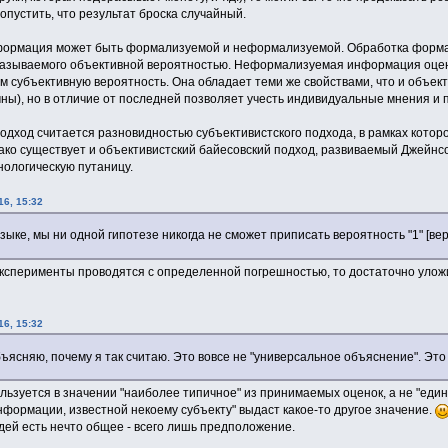
опустить, что результат броска случайный.
формация может быть формализуемой и неформализуемой. Обработка форма
 называемого объективной вероятностью. Неформализуемая информация оце
м субъективную вероятность. Она обладает теми же свойствами, что и объек
чны), но в отличие от последней позволяет учесть индивидуальные мнения и
одход считается разновидностью субъективистского подхода, в рамках котор
нако существует и объективистский байесовский подход, развиваемый Джейнс
нологическую путаницу.
16, 15:32
ыке, мы ни одной гипотезе никогда не сможет приписать вероятность "1" [вер
эксперименты проводятся с определенной погрешностью, то достаточно уложи
16, 15:32
бъясняю, почему я так считаю. Это вовсе не "универсальное объяснение". Эт
льзуется в значении "наиболее типичное" из принимаемых оценок, а не "един
нформации, известной некоему субъекту" выдаст какое-то другое значение.
дей есть нечто общее - всего лишь предположение.