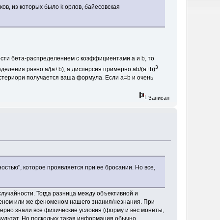
ов, из которых было k орлов, байесовская
ти бета-распределением с коэффициентами a и b, то
3
еления равно a/(a+b), а дисперсия примерно ab/(a+b)
.
остериори получается ваша формула. Если a=b и очень
Записан
остью", которое проявляется при ее бросании. Но все,
 случайности. Тогда разница между объективной и
меном или же феноменом нашего знания/незнания. При
ерно знали все физические условия (форму и вес монеты,
результат. Но поскольку такая информация обычно