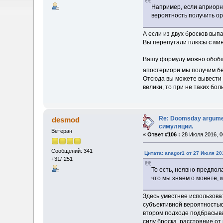
Например, если априорно
вероятность получить орл
А если из двух бросков вы
Вы перепутали плюсы с ми
Вашу формулу можно обобщи
апостериори мы получим бе
Отсюда вы можете вывести 
велики, то при не таких бол
Re: Doomsday argumen
desmod
симуляции.
Ветеран
«
Ответ #106 :
28 Июля 2016, 0
Сообщений: 341
Цитата: anagor1 от 27 Июля 20
+31/-251
То есть, неявно предпол
что мы знаем о монете, 
Здесь уместнее использоват
субъективной вероятностью
втором подходе подбрасыва
силу броска, расстояние от