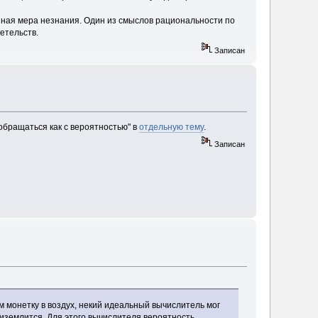
азная мера незнания. Один из смыслов рациональности по
етельств.
Записан
бращаться как с вероятностью" в
отдельную тему
.
Записан
ем монетку в воздух, некий идеальный вычислитель мог
риземлится. Для этого вычислителя вероятность