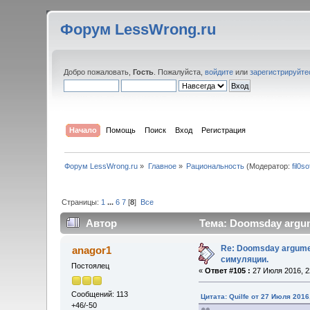
Форум LessWrong.ru
Добро пожаловать,
Гость
. Пожалуйста,
войдите
или
зарегистрируйте
Начало
Помощь
Поиск
Вход
Регистрация
Форум LessWrong.ru
»
Главное
»
Рациональность
(Модератор:
fil0so
Страницы:
1
...
6
7
[
8
]
Все
Автор
Тема: Doomsday argum
Re: Doomsday argumen
anagor1
симуляции.
Постоялец
«
Ответ #105 :
27 Июля 2016, 2
Сообщений: 113
Цитата: Quilfe от 27 Июля 2016
+46/-50