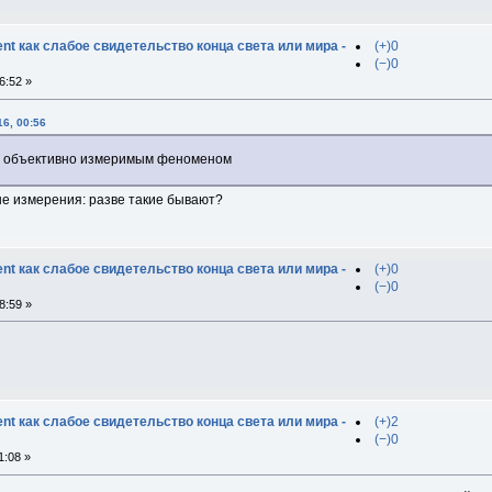
t как слабое свидетельство конца света или мира -
(+)0
(−)0
6:52 »
6, 00:56
ть объективно измеримым феноменом
е измерения: разве такие бывают?
t как слабое свидетельство конца света или мира -
(+)0
(−)0
8:59 »
t как слабое свидетельство конца света или мира -
(+)2
(−)0
1:08 »