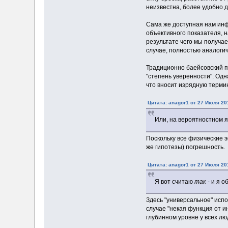
неизвестна, более удобно д
Сама же доступная нам ин
объективного показателя,
результате чего мы получае
случае, полностью аналоги
Традиционно баейсовский п
"степень уверенности". Од
что вносит изрядную терми
Цитата: anagor1 от 27 Июля 20
Или, на вероятностном яз
Поскольку все физические 
же гипотезы) погрешность.
Цитата: anagor1 от 27 Июля 20
Я вот считаю
так
- и я о
Здесь "универсальное" испо
случае "некая функция от и
глубинном уровне у всех лю