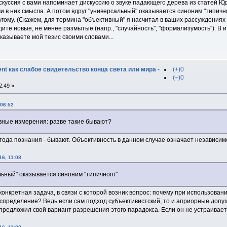
скуссия с вами напоминает дискуссию о звуке падающего дерева из статей Ю
 в них смысла. А потом вдруг "универсальный" оказывается синоним "типичного
угому. (Скажем, для термина "объективный" я насчитал в ваших рассуждениях
те новые, не менее размытые (напр., "случайность", "формализумость"). В и
казываете мой тезис своими словами...
t как слабое свидетельство конца света или мира -
(+)0
(−)0
2:49 »
 06:52
вные измерения: разве такие бывают?
етода познания - бывают. Объективность в данном случае означает независим
6, 11:08
льный" оказывается синоним "типичного"
онкретная задача, в связи с которой возник вопрос: почему при использован
пределение? Ведь если сам подход субъективистский, то и априорные допу
предложил свой вариант разрешения этого парадокса. Если он не устраивае