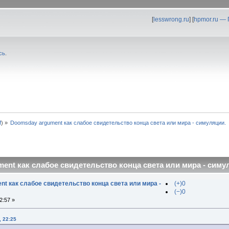
[
lesswrong.ru
] [
hpmor.ru —
сь
.
f
) »
Doomsday argument как слабое свидетельство конца света или мира - симуляции.
ent как слабое свидетельство конца света или мира - симул
t как слабое свидетельство конца света или мира -
(+)0
(−)0
2:57 »
, 22:25