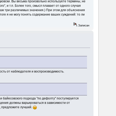
дковски. Вы весьма произвольно используете термины, не
", и т.п. Более того, смысл плавает от одного случая
 аж три различимых значения.) При этом для объяснения
тоге я не могу понять содержание ваших суждений: то ли
Записан
ость от наблюдателя и воспроизводимость.
ии байесовского подхода "по дефолту" постулируется
щения должны варьироваться в зависимости от
т, предложите лучший.