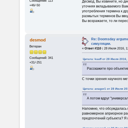
Сообщений: 113
Десмод, Вы извините, но ди
+46/-50
уточняя вкладываемого Вами
употребления термина к др
размытых терминов Вы вводи
Вы возражаете, то ли перес
Re: Doomsday argumen
desmod
симуляции.
Ветеран
«
Ответ #110 :
28 Июля 2016, 1
Сообщений: 341
Цитата: kuuff от 28 Июля 2016,
+31/-251
Расскажите про объекти
С точки зрения научного м
Цитата: anagor1 от 28 Июля 201
А потом вдруг "универса
Напомню, что обсуждалась к
равномерное априорное рас
предпочтений субъекта? Я 