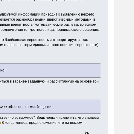
лизуемой информации приводит к выявлению некоего
нивается разнообразными эвристическими методами, в
тивная вероятность (математические расчеты, во всяком
 предпочтения конкретного лица, принимающего решение.
ого баейсовская вероятность интерпретируется как
ом (на основе термодинамического понятия вероятности),
но!].
ться в заранее заданную (и рассчитанную на основе той
о
мое
объяснение
моей
оценки.
ственно возможное". Ведь нельзя исключить, что в вашем
В конце концов, предположение, что на некоем