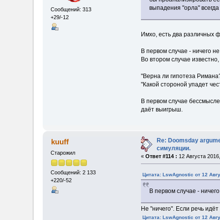
выпадения "орла" всегда 
Сообщений: 313
+29/-12
Имхо, есть два различных 
В первом случае - ничего не
Во втором случае известно
"Верна ли гипотеза Римана?
"Какой стороной упадет чес
В первом случае бессмысле
даёт выигрыш.
Re: Doomsday argumen
kuuff
симуляции.
Старожил
«
Ответ #114 :
12 Августа 2016,
Сообщений: 2 133
Цитата: LswAgnostic от 12 Авгу
+220/-52
В первом случае - ничего
Не "ничего". Если речь идё
Цитата: LswAgnostic от 12 Авгу