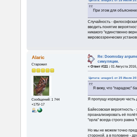
Цитата: anagor1 от 28 Июля 201
При этом для объяснения
Случайность - философская 
вводить понятие вероятност
никакого "единственно вер
мировоззренческих установ
Re: Doomsday argumen
Alaric
симуляции.
Старожил
«
Ответ #111 :
01 Августа 2016,
Цитата: anagor1 от 25 Июля 201
Я вижу, что "парадокс" 
Я пропущу изрядную часть 
Сообщений: 1 744
+175/-17
Байесовская вероятность - 
проанализировать её полёт 
"орла" всегда строго равна "0
Но мы не можем точно пред
стороной, а в половине - д