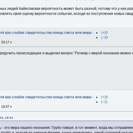
азных людей байесовская вероятность может быть разной, потому что у них р
овлять свою оценку вероятности события, исходя из поступления новых свид
t как слабое свидетельство конца света или мира -
(+)0
(−)0
 20:17 »
рядочить происходящее и выделил вопрос "Почему с мерой незнания можно о
t как слабое свидетельство конца света или мира -
(+)0
(−)1
 19:47 »
16, 18:41
 - это мера нашего незнания. Грубо говоря, в тот момент, когда мы отправля
полёт и, исходя из законов физики, точно определить, какой стороной она п