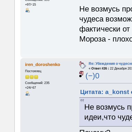
+97/-15
Не возмусь пр
чудеса возмож
фактически от
Мороза - плох
Re: Убеждения о чудес
iren_doroshenko
«
Ответ #26 :
22 Декабря 201
Постоялец
(−)0
Сообщений: 235
+24/-67
Цитата: a_konst 
Не возмусь п
идеи,что чу