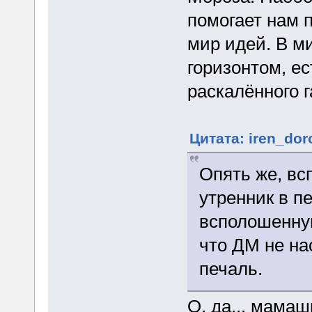
помогает нам 
мир идей. В м
горизонтом, е
раскалённого г
Цитата: iren_dor
Опять же, вс
утренник в п
всполошенную
что ДМ не на
печаль.
О, да... мамаш