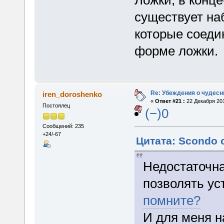
Ложки, в конце
существует на
которые соеди
форме ложки.
Re: Убеждения о чудес
iren_doroshenko
«
Ответ #21 :
22 Декабря 201
Постоялец
(−)0
Сообщений: 235
+24/-67
Цитата: Scondo о
Недостаточн
позволять ус
помните?
И для меня н