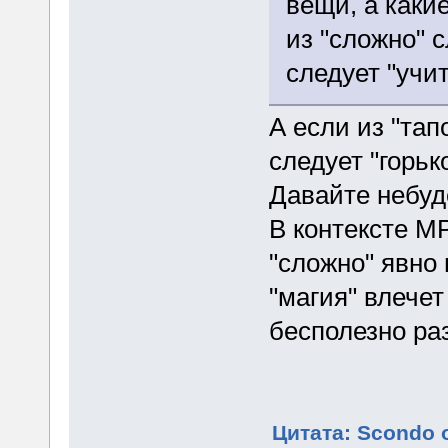
вещи, а каки
из "сложно" с
следует "учи
А если из "тапо
следует "горьк
Давайте небуд
В контексте МР
"сложно" явно 
"магия" влечет
бесполезно ра
Цитата: Scondo о