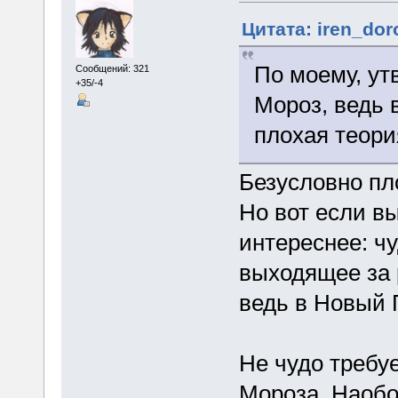
Цитата: iren_dor
По моему, ут
Сообщений: 321
+35/-4
Мороз, ведь 
плохая теори
Безусловно пл
Но вот если вы
интереснее: ч
выходящее за 
ведь в Новый 
Не чудо требу
Мороза. Наобо