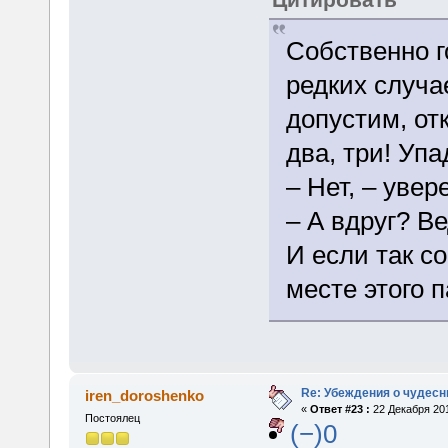
Собственно г
редких случа
допустим, от
два, три! Уп
– Нет, – уве
– А вдруг? В
И если так со
месте этого 
Re: Убеждения о чудес
iren_doroshenko
«
Ответ #23 :
22 Декабря 201
Постоялец
(−)0