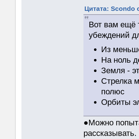
Цитата: Scondo о
Вот вам ещё
убеждений дл
Из меньше
На ноль д
Земля - э
Стрелка м
полюс
Орбиты эл
●Можно попыта
рассказывать.