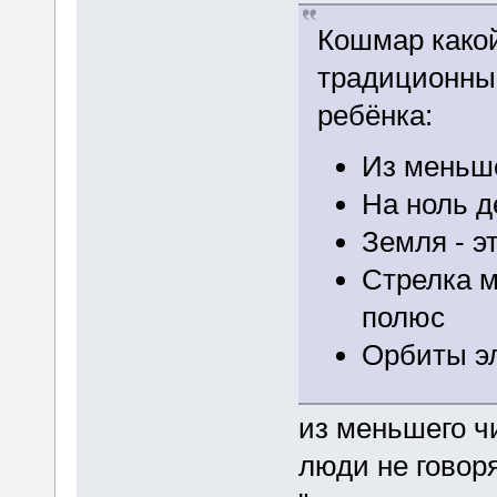
Кошмар какой
традиционны
ребёнка:
Из меньше
На ноль д
Земля - э
Стрелка м
полюс
Орбиты эл
из меньшего ч
люди не говор