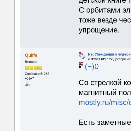
детской книге 
С орбитами эл
тоже везде чес
упрощение.
Re: Убеждения о чудес
Quilfe
«
Ответ #19 :
22 Декабря 201
Ветеран
(−)0
Сообщений: 282
+51/-7
Со стрелкой к
магнитный по
mostly.ru/misc
Есть заметные