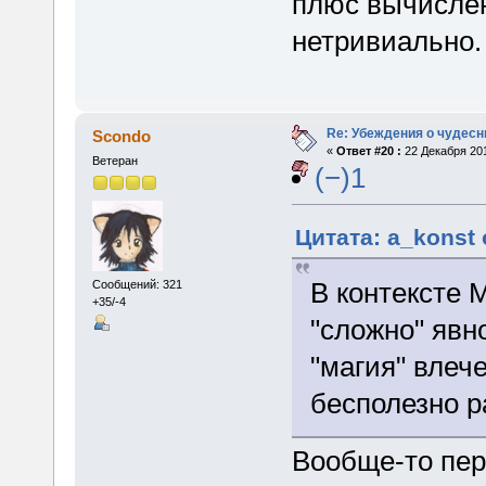
плюс вычислен
нетривиально.
Re: Убеждения о чудес
Scondo
«
Ответ #20 :
22 Декабря 201
Ветеран
(−)1
Цитата: a_konst 
В контексте М
Сообщений: 321
+35/-4
"сложно" явно
"магия" влеч
бесполезно р
Вообще-то пер