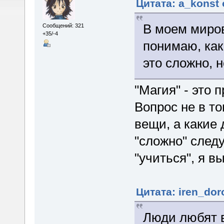
Цитата: a_konst 
В моем миров
Сообщений: 321
+35/-4
понимаю, как 
это сложно, н
"Магия" - это п
Вопрос не в т
вещи, а какие 
"сложно" следу
"учиться", я 
Цитата: iren_dor
Люди любят 