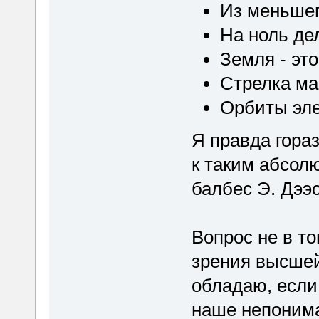
Из меньшег
На ноль де
Земля - эт
Стрелка ма
Орбиты эле
Я правда гора
к таким абсол
балбес Э. Дээ
Вопрос не в то
зрения высшей 
обладаю, если 
наше непонима