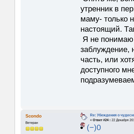
утренник в пе
маму- только н
настоящий. Та
Я не понимаю,
заблуждение, 
часть, или хо
доступного мне
подразумеваем
Re: Убеждения о чудес
Scondo
«
Ответ #24 :
22 Декабря 201
Ветеран
(−)0