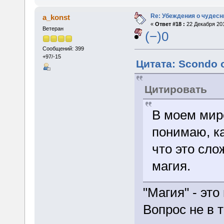
Re: Убеждения о чудес
a_konst
«
Ответ #18 :
22 Декабря 201
Ветеран
(−)0
Сообщений: 399
+97/-15
Цитата: Scondo о
Цитировать
В моем миро
понимаю, ка
что это слож
магия.
"Магия" - это
Вопрос не в 