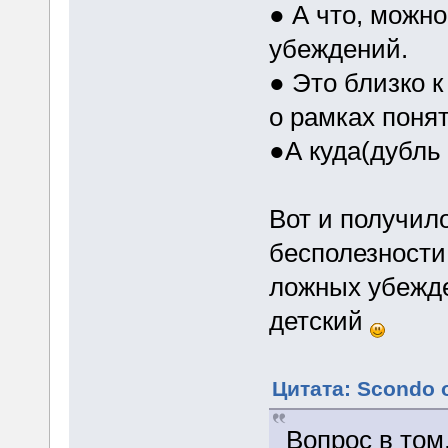
● А что, можн
убеждений.
● Это близко к
о рамках поня
●А куда(дубль 
Вот и получил
бесполезност
ложных убежде
детский
Цитата: Scondo о
Вопрос в том