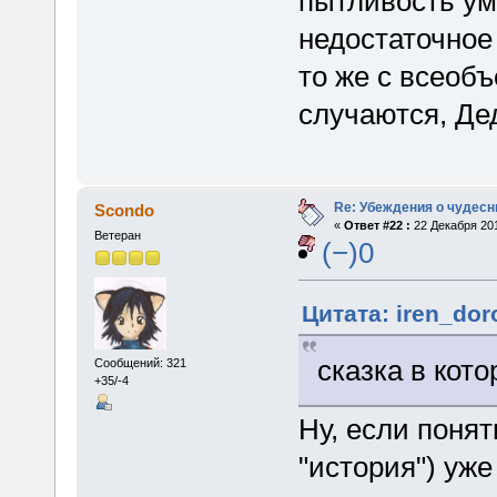
пытливость ума
недостаточное 
то же с всеоб
случаются, Де
Re: Убеждения о чудес
Scondo
«
Ответ #22 :
22 Декабря 201
Ветеран
(−)0
Цитата: iren_dor
сказка в кот
Сообщений: 321
+35/-4
Ну, если понят
"история") уже