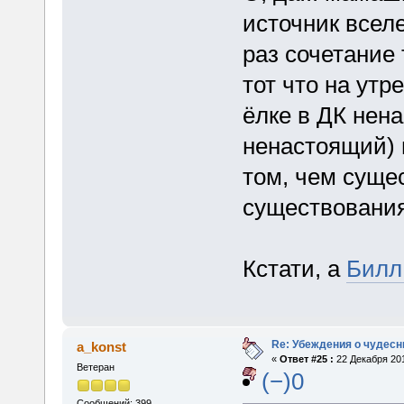
источник вселе
раз сочетание 
тот что на утр
ёлке в ДК нен
ненастоящий) 
том, чем суще
существовани
Кстати, а
Билл
Re: Убеждения о чудес
a_konst
«
Ответ #25 :
22 Декабря 201
Ветеран
(−)0
Сообщений: 399