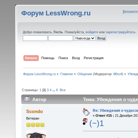
Форум LessWrong.ru
[
lesswro
Добро пожаловать,
Гость
. Пожалуйста,
войдите
или
зарегистрируйтесь
.
Начало
Помощь
Поиск
Вход
Регистрация
Форум LessWrong.ru
»
Главное
»
Общение
(Модератор:
fil0sof
) »
Убежд
Страницы:
1
[
2
]
3
4
...
6
Все
Автор
Тема: Убеждения о чуде
Re: Убеждения о чудес
Scondo
«
Ответ #15 :
21 Декабря 201
Ветеран
(−)1