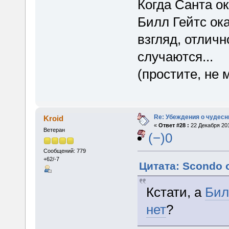
Когда Санта о
Билл Гейтс ок
взгляд, отличн
случаются...
(простите, не м
Re: Убеждения о чудес
Kroid
«
Ответ #28 :
22 Декабря 201
Ветеран
(−)0
Сообщений: 779
+62/-7
Цитата: Scondo о
Кстати, а
Бил
нет
?