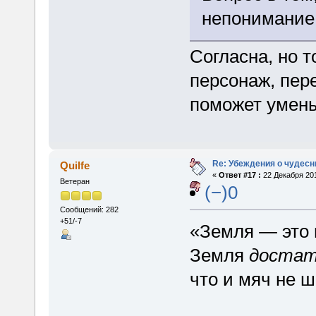
непонимание, 
Согласна, но т
персонаж, пер
поможет умен
Re: Убеждения о чудес
Quilfe
«
Ответ #17 :
22 Декабря 201
Ветеран
(−)0
Сообщений: 282
+51/-7
«Земля — это 
Земля
достат
что и мяч не 