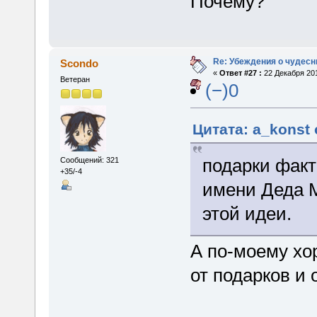
Почему?
Re: Убеждения о чудес
Scondo
«
Ответ #27 :
22 Декабря 201
Ветеран
(−)0
Цитата: a_konst 
подарки факт
Сообщений: 321
+35/-4
имени Деда М
этой идеи.
А по-моему хор
от подарков и 