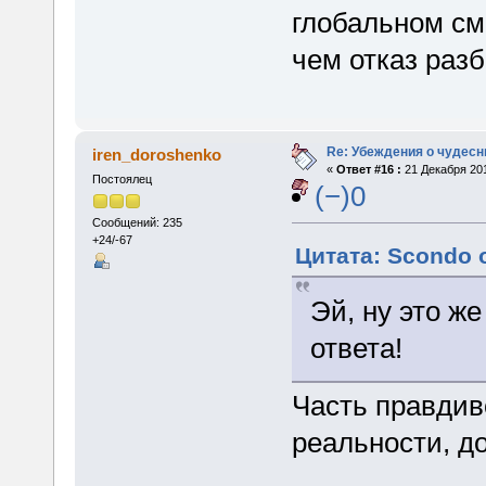
глобальном см
чем отказ разб
Re: Убеждения о чудес
iren_doroshenko
«
Ответ #16 :
21 Декабря 201
Постоялец
(−)0
Сообщений: 235
+24/-67
Цитата: Scondo о
Эй, ну это ж
ответа!
Часть правдив
реальности, д