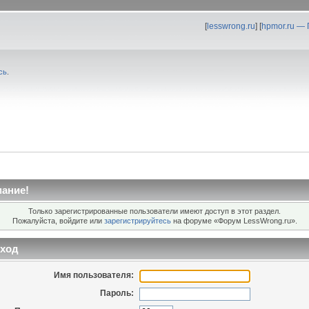
[
lesswrong.ru
] [
hpmor.ru —
сь
.
ание!
Только зарегистрированные пользователи имеют доступ в этот раздел.
Пожалуйста, войдите или
зарегистрируйтесь
на форуме «Форум LessWrong.ru».
ход
Имя пользователя:
Пароль: