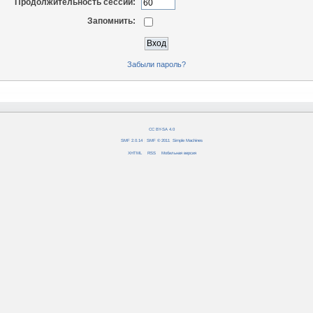
Продолжительность сессии:
Запомнить:
Забыли пароль?
CC BY-SA 4.0
SMF 2.0.14
|
SMF © 2011
,
Simple Machines
XHTML
RSS
Мобильная версия