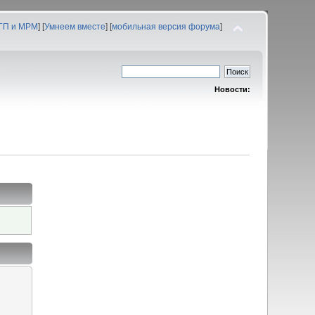
 ГП и МРМ
] [
Умнеем вместе
] [
мобильная версия форума
]
Новости: