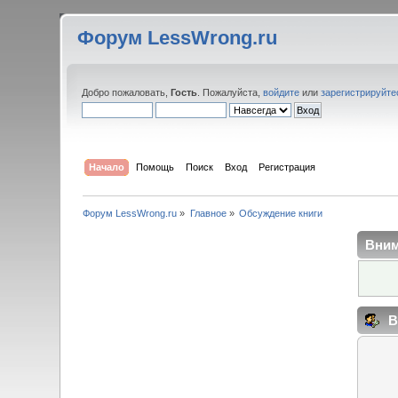
Форум LessWrong.ru
Добро пожаловать,
Гость
. Пожалуйста,
войдите
или
зарегистрируйте
Начало
Помощь
Поиск
Вход
Регистрация
Форум LessWrong.ru
»
Главное
»
Обсуждение книги
Вним
В