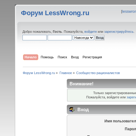
Форум LessWrong.ru
[
lesswro
Добро пожаловать,
Гость
. Пожалуйста,
войдите
или
зарегистрируйтесь
.
Начало
Помощь
Поиск
Вход
Регистрация
Форум LessWrong.ru
»
Главное
»
Сообщество рационалистов
Внимание!
Только зарегистрированные
Пожалуйста, войдите или
зарег
Вход
Имя пользовател
Парол