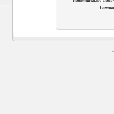
Продолжительность сесси
Запомнит
SM