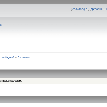
[
lesswrong.ru
] [
hpmor.ru —
сь
.
 сообщений
»
Вложения
им пользователем.