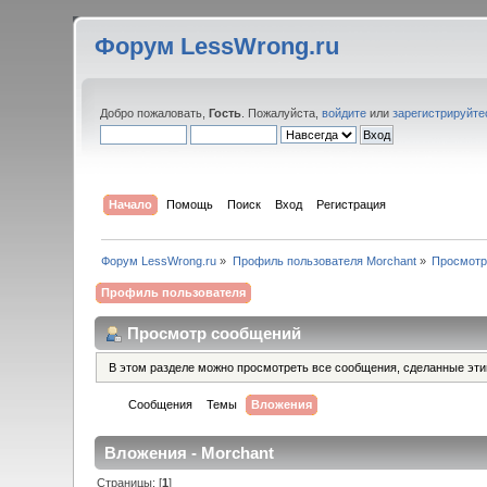
Форум LessWrong.ru
Добро пожаловать,
Гость
. Пожалуйста,
войдите
или
зарегистрируйте
Начало
Помощь
Поиск
Вход
Регистрация
Форум LessWrong.ru
»
Профиль пользователя Morchant
»
Просмотр
Профиль пользователя
Просмотр сообщений
В этом разделе можно просмотреть все сообщения, сделанные эт
Сообщения
Темы
Вложения
Вложения - Morchant
Страницы: [
1
]