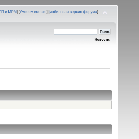
 ГП и МРМ
] [
Умнеем вместе
] [
мобильная версия форума
]
Новости: