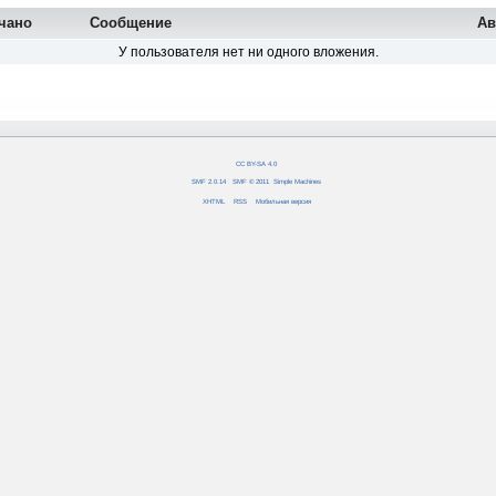
чано
Сообщение
Ав
У пользователя нет ни одного вложения.
CC BY-SA 4.0
SMF 2.0.14
|
SMF © 2011
,
Simple Machines
XHTML
RSS
Мобильная версия