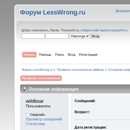
Форум LessWrong.ru
[
lesswro
Добро пожаловать,
Гость
. Пожалуйста,
войдите
или
зарегистрируйтесь
.
Начало
Помощь
Поиск
Вход
Регистрация
Форум LessWrong.ru
»
Профиль пользователя wildboar
»
Основная ин
Профиль пользователя
Основная информация
wildboar 
Сообщений:
Пользователь
Возраст:
Оффлайн
Просмотр сообщений
Статистика
Дата регистрации: