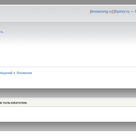
[
lesswrong.ru
] [
hpmor.ru —
сь
.
общений
»
Вложения
им пользователем.