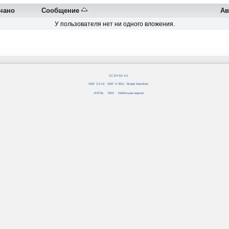
чано
Сообщение
Ав
У пользователя нет ни одного вложения.
CC BY-SA 4.0
SMF 2.0.14
|
SMF © 2011
,
Simple Machines
XHTML
RSS
Мобильная версия