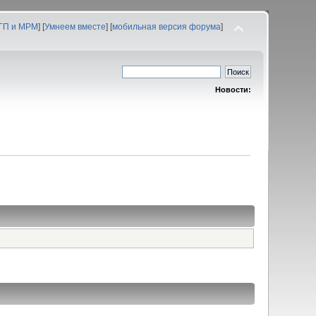
 ГП и МРМ
] [
Умнеем вместе
] [
мобильная версия форума
]
Новости: