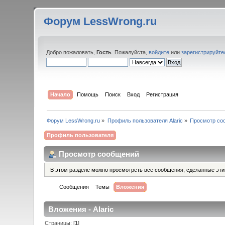
Форум LessWrong.ru
Добро пожаловать,
Гость
. Пожалуйста,
войдите
или
зарегистрируйте
Начало
Помощь
Поиск
Вход
Регистрация
Форум LessWrong.ru
»
Профиль пользователя Alaric
»
Просмотр со
Профиль пользователя
Просмотр сообщений
В этом разделе можно просмотреть все сообщения, сделанные эт
Сообщения
Темы
Вложения
Вложения - Alaric
Страницы: [
1
]