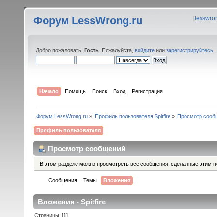
Форум LessWrong.ru
[
lesswro
Добро пожаловать,
Гость
. Пожалуйста,
войдите
или
зарегистрируйтесь
.
Начало
Помощь
Поиск
Вход
Регистрация
Форум LessWrong.ru
»
Профиль пользователя Spitfire
»
Просмотр сооб
Профиль пользователя
Просмотр сообщений
В этом разделе можно просмотреть все сообщения, сделанные этим п
Сообщения
Темы
Вложения
Вложения - Spitfire
Страницы: [
1
]