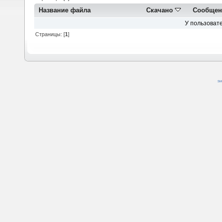
Название файла
Скачано
Сообщен
У пользовате
Страницы: [
1
]
SM