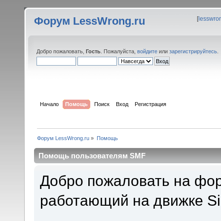
Форум LessWrong.ru
[
lesswro
Добро пожаловать,
Гость
. Пожалуйста,
войдите
или
зарегистрируйтесь
.
Начало
Помощь
Поиск
Вход
Регистрация
Форум LessWrong.ru
»
Помощь
Помощь пользователям SMF
Добро пожаловать на фор
работающий на движке Si