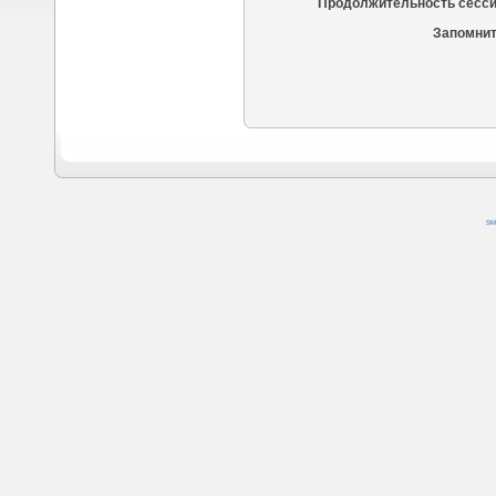
Продолжительность сесси
Запомнит
SM